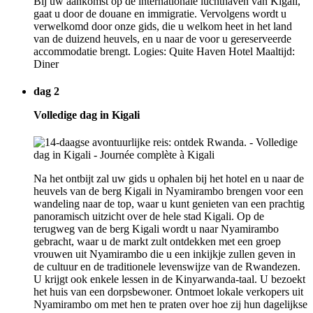
Bij uw aankomst op de internationale luchthaven van Kigali,
gaat u door de douane en immigratie. Vervolgens wordt u
verwelkomd door onze gids, die u welkom heet in het land
van de duizend heuvels, en u naar de voor u gereserveerde
accommodatie brengt. Logies: Quite Haven Hotel Maaltijd:
Diner
dag 2
Volledige dag in Kigali
Na het ontbijt zal uw gids u ophalen bij het hotel en u naar de
heuvels van de berg Kigali in Nyamirambo brengen voor een
wandeling naar de top, waar u kunt genieten van een prachtig
panoramisch uitzicht over de hele stad Kigali. Op de
terugweg van de berg Kigali wordt u naar Nyamirambo
gebracht, waar u de markt zult ontdekken met een groep
vrouwen uit Nyamirambo die u een inkijkje zullen geven in
de cultuur en de traditionele levenswijze van de Rwandezen.
U krijgt ook enkele lessen in de Kinyarwanda-taal. U bezoekt
het huis van een dorpsbewoner. Ontmoet lokale verkopers uit
Nyamirambo om met hen te praten over hoe zij hun dagelijkse