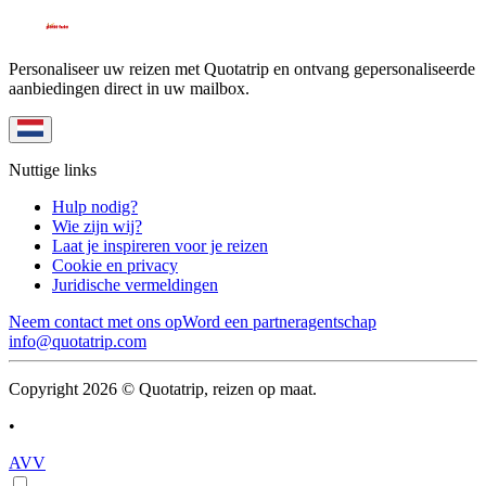
Personaliseer uw reizen met Quotatrip en ontvang gepersonaliseerde
aanbiedingen direct in uw mailbox.
Nuttige links
Hulp nodig?
Wie zijn wij?
Laat je inspireren voor je reizen
Cookie en privacy
Juridische vermeldingen
Neem contact met ons op
Word een partneragentschap
info@quotatrip.com
Copyright 2026 © Quotatrip, reizen op maat.
•
AVV