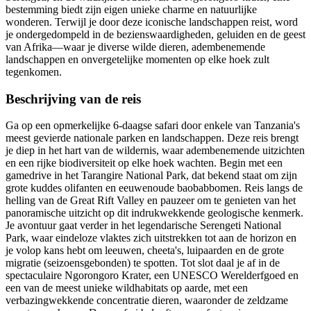
bestemming biedt zijn eigen unieke charme en natuurlijke
wonderen. Terwijl je door deze iconische landschappen reist, word
je ondergedompeld in de bezienswaardigheden, geluiden en de geest
van Afrika—waar je diverse wilde dieren, adembenemende
landschappen en onvergetelijke momenten op elke hoek zult
tegenkomen.
Beschrijving van de reis
Ga op een opmerkelijke 6-daagse safari door enkele van Tanzania's
meest gevierde nationale parken en landschappen. Deze reis brengt
je diep in het hart van de wildernis, waar adembenemende uitzichten
en een rijke biodiversiteit op elke hoek wachten. Begin met een
gamedrive in het Tarangire National Park, dat bekend staat om zijn
grote kuddes olifanten en eeuwenoude baobabbomen. Reis langs de
helling van de Great Rift Valley en pauzeer om te genieten van het
panoramische uitzicht op dit indrukwekkende geologische kenmerk.
Je avontuur gaat verder in het legendarische Serengeti National
Park, waar eindeloze vlaktes zich uitstrekken tot aan de horizon en
je volop kans hebt om leeuwen, cheeta's, luipaarden en de grote
migratie (seizoensgebonden) te spotten. Tot slot daal je af in de
spectaculaire Ngorongoro Krater, een UNESCO Werelderfgoed en
een van de meest unieke wildhabitats op aarde, met een
verbazingwekkende concentratie dieren, waaronder de zeldzame