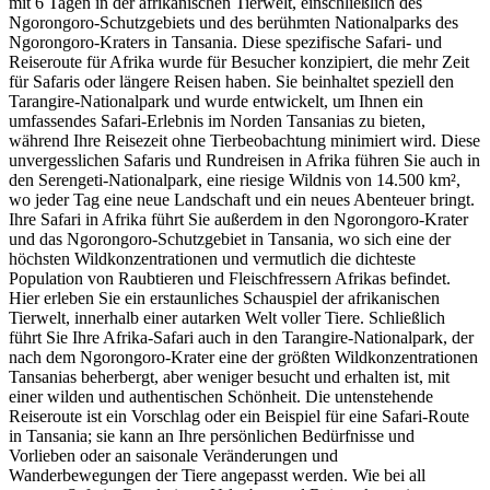
mit 6 Tagen in der afrikanischen Tierwelt, einschließlich des
Ngorongoro-Schutzgebiets und des berühmten Nationalparks des
Ngorongoro-Kraters in Tansania. Diese spezifische Safari- und
Reiseroute für Afrika wurde für Besucher konzipiert, die mehr Zeit
für Safaris oder längere Reisen haben. Sie beinhaltet speziell den
Tarangire-Nationalpark und wurde entwickelt, um Ihnen ein
umfassendes Safari-Erlebnis im Norden Tansanias zu bieten,
während Ihre Reisezeit ohne Tierbeobachtung minimiert wird. Diese
unvergesslichen Safaris und Rundreisen in Afrika führen Sie auch in
den Serengeti-Nationalpark, eine riesige Wildnis von 14.500 km²,
wo jeder Tag eine neue Landschaft und ein neues Abenteuer bringt.
Ihre Safari in Afrika führt Sie außerdem in den Ngorongoro-Krater
und das Ngorongoro-Schutzgebiet in Tansania, wo sich eine der
höchsten Wildkonzentrationen und vermutlich die dichteste
Population von Raubtieren und Fleischfressern Afrikas befindet.
Hier erleben Sie ein erstaunliches Schauspiel der afrikanischen
Tierwelt, innerhalb einer autarken Welt voller Tiere. Schließlich
führt Sie Ihre Afrika-Safari auch in den Tarangire-Nationalpark, der
nach dem Ngorongoro-Krater eine der größten Wildkonzentrationen
Tansanias beherbergt, aber weniger besucht und erhalten ist, mit
einer wilden und authentischen Schönheit. Die untenstehende
Reiseroute ist ein Vorschlag oder ein Beispiel für eine Safari-Route
in Tansania; sie kann an Ihre persönlichen Bedürfnisse und
Vorlieben oder an saisonale Veränderungen und
Wanderbewegungen der Tiere angepasst werden. Wie bei all