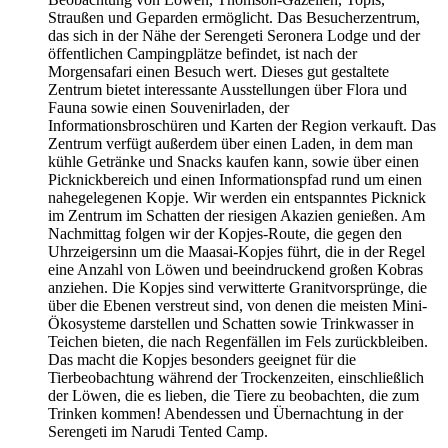
Straußen und Geparden ermöglicht. Das Besucherzentrum,
das sich in der Nähe der Serengeti Seronera Lodge und der
öffentlichen Campingplätze befindet, ist nach der
Morgensafari einen Besuch wert. Dieses gut gestaltete
Zentrum bietet interessante Ausstellungen über Flora und
Fauna sowie einen Souvenirladen, der
Informationsbroschüren und Karten der Region verkauft. Das
Zentrum verfügt außerdem über einen Laden, in dem man
kühle Getränke und Snacks kaufen kann, sowie über einen
Picknickbereich und einen Informationspfad rund um einen
nahegelegenen Kopje. Wir werden ein entspanntes Picknick
im Zentrum im Schatten der riesigen Akazien genießen. Am
Nachmittag folgen wir der Kopjes-Route, die gegen den
Uhrzeigersinn um die Maasai-Kopjes führt, die in der Regel
eine Anzahl von Löwen und beeindruckend großen Kobras
anziehen. Die Kopjes sind verwitterte Granitvorsprünge, die
über die Ebenen verstreut sind, von denen die meisten Mini-
Ökosysteme darstellen und Schatten sowie Trinkwasser in
Teichen bieten, die nach Regenfällen im Fels zurückbleiben.
Das macht die Kopjes besonders geeignet für die
Tierbeobachtung während der Trockenzeiten, einschließlich
der Löwen, die es lieben, die Tiere zu beobachten, die zum
Trinken kommen! Abendessen und Übernachtung in der
Serengeti im Narudi Tented Camp.