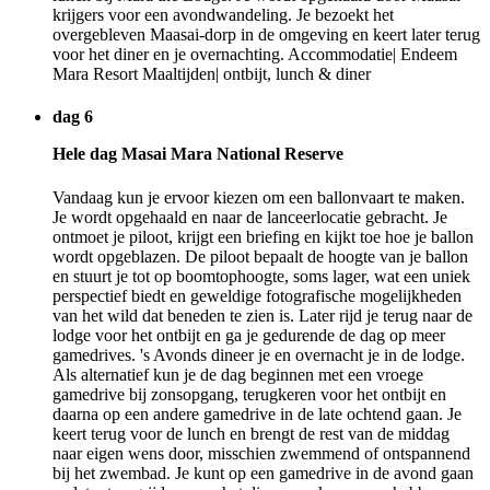
krijgers voor een avondwandeling. Je bezoekt het
overgebleven Maasai-dorp in de omgeving en keert later terug
voor het diner en je overnachting. Accommodatie| Endeem
Mara Resort Maaltijden| ontbijt, lunch & diner
dag 6
Hele dag Masai Mara National Reserve
Vandaag kun je ervoor kiezen om een ballonvaart te maken.
Je wordt opgehaald en naar de lanceerlocatie gebracht. Je
ontmoet je piloot, krijgt een briefing en kijkt toe hoe je ballon
wordt opgeblazen. De piloot bepaalt de hoogte van je ballon
en stuurt je tot op boomtophoogte, soms lager, wat een uniek
perspectief biedt en geweldige fotografische mogelijkheden
van het wild dat beneden te zien is. Later rijd je terug naar de
lodge voor het ontbijt en ga je gedurende de dag op meer
gamedrives. 's Avonds dineer je en overnacht je in de lodge.
Als alternatief kun je de dag beginnen met een vroege
gamedrive bij zonsopgang, terugkeren voor het ontbijt en
daarna op een andere gamedrive in de late ochtend gaan. Je
keert terug voor de lunch en brengt de rest van de middag
naar eigen wens door, misschien zwemmend of ontspannend
bij het zwembad. Je kunt op een gamedrive in de avond gaan