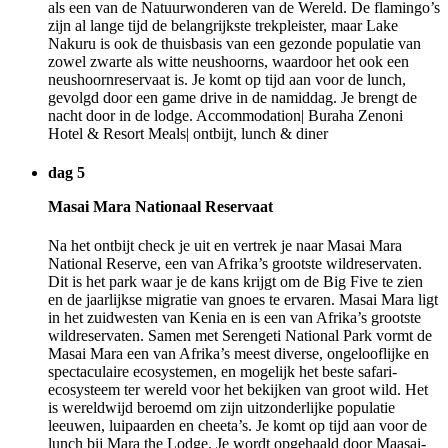
als een van de Natuurwonderen van de Wereld. De flamingo’s
zijn al lange tijd de belangrijkste trekpleister, maar Lake
Nakuru is ook de thuisbasis van een gezonde populatie van
zowel zwarte als witte neushoorns, waardoor het ook een
neushoornreservaat is. Je komt op tijd aan voor de lunch,
gevolgd door een game drive in de namiddag. Je brengt de
nacht door in de lodge. Accommodation| Buraha Zenoni
Hotel & Resort Meals| ontbijt, lunch & diner
dag 5
Masai Mara Nationaal Reservaat
Na het ontbijt check je uit en vertrek je naar Masai Mara
National Reserve, een van Afrika’s grootste wildreservaten.
Dit is het park waar je de kans krijgt om de Big Five te zien
en de jaarlijkse migratie van gnoes te ervaren. Masai Mara ligt
in het zuidwesten van Kenia en is een van Afrika’s grootste
wildreservaten. Samen met Serengeti National Park vormt de
Masai Mara een van Afrika’s meest diverse, ongelooflijke en
spectaculaire ecosystemen, en mogelijk het beste safari-
ecosysteem ter wereld voor het bekijken van groot wild. Het
is wereldwijd beroemd om zijn uitzonderlijke populatie
leeuwen, luipaarden en cheeta’s. Je komt op tijd aan voor de
lunch bij Mara the Lodge. Je wordt opgehaald door Maasai-