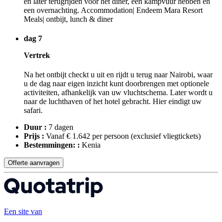
en later terugrijden voor het diner, een kampvuur hebben en
een overnachting. Accommodation| Endeem Mara Resort
Meals| ontbijt, lunch & diner
dag 7
Vertrek
Na het ontbijt checkt u uit en rijdt u terug naar Nairobi, waar
u de dag naar eigen inzicht kunt doorbrengen met optionele
activiteiten, afhankelijk van uw vluchtschema. Later wordt u
naar de luchthaven of het hotel gebracht. Hier eindigt uw
safari.
Duur :
7 dagen
Prijs :
Vanaf € 1.642 per persoon
(exclusief vliegtickets)
Bestemmingen: :
Kenia
Offerte aanvragen
Een site van