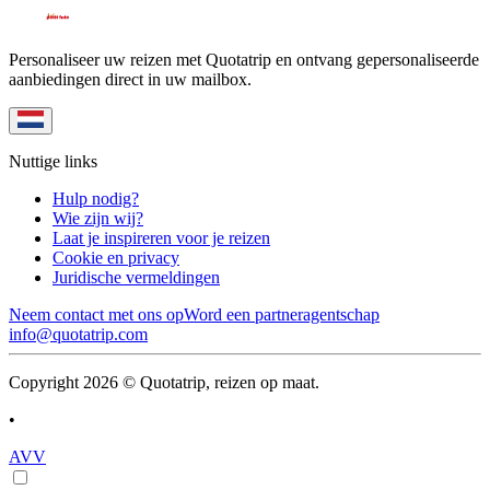
Personaliseer uw reizen met Quotatrip en ontvang gepersonaliseerde
aanbiedingen direct in uw mailbox.
Nuttige links
Hulp nodig?
Wie zijn wij?
Laat je inspireren voor je reizen
Cookie en privacy
Juridische vermeldingen
Neem contact met ons op
Word een partneragentschap
info@quotatrip.com
Copyright 2026 © Quotatrip, reizen op maat.
•
AVV