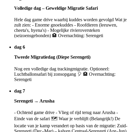
Volledige dag – Geweldige Migratie Safari
Hele dag game drive waarbij kuddes worden gevolgd Wat je
zult zien: - Enorme gnoekuddes - Roofdieren (leeuwen,
cheeta's, hyena's) - Mogelijke rivieroversteken
(seizoensgebonden) 🏨 Overnachting: Serengeti
dag 6
Tweede Migratiedag (Diepe Serengeti)
Nog een volledige dag trackingmigratie. Optioneel:
Luchtballonsafari bij zonsopgang 🎈 🏨 Overnachting:
Serengeti
dag 7
Serengeti → Arusha
- Ochtend game drive - Vlieg of rijd terug naar Arusha -
Einde van de safari 🗺️ Waar je verblijft (Belangrijk!) De
locatie van je kamp verandert op basis van de migratie: Zuid-
Serengeti (Dec–Mar) – kalven Centraal-Serengeti (Apr–Jun)