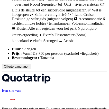
– overgang Noord-Serengeti (Jul–Oct) – rivieroversteken 👉
Dit is de sleutel tot een succesvolle migratiesafari ✅ Wat is
inbegrepen 🚙 Safari-ervaring Privé 4×4 Land Cruiser
Deskundige safarigids (migratie volgen) 🏨 Accommodatie 6
nachten in luxe lodges / tentenkampen Volpensionmaaltijden
🎟️ Kosten Alle entreegelden voor het park Ngorongoro-
kratervergoeding ✈️ Extra's Flessenwater (Soms)
binnenlandse vlucht Serengeti → Arusha
Duur :
7 dagen
Prijs :
Vanaf € 3.750 per persoon
(exclusief vliegtickets)
Bestemmingen: :
Tanzania
Offerte aanvragen
Een site van
Personaliseer uw reizen met Quotatrip en ontvang gepersonaliseerde