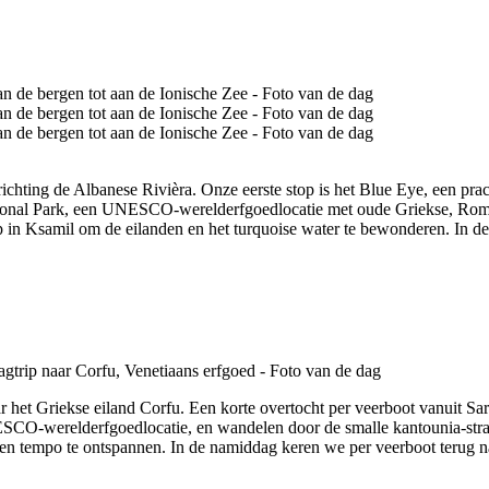
hting de Albanese Rivièra. Onze eerste stop is het Blue Eye, een prach
tional Park, een UNESCO-werelderfgoedlocatie met oude Griekse, Rome
p in Ksamil om de eilanden en het turquoise water te bewonderen. In d
 het Griekse eiland Corfu. Een korte overtocht per veerboot vanuit Sa
-werelderfgoedlocatie, en wandelen door de smalle kantounia-straatjes
 eigen tempo te ontspannen. In de namiddag keren we per veerboot teru