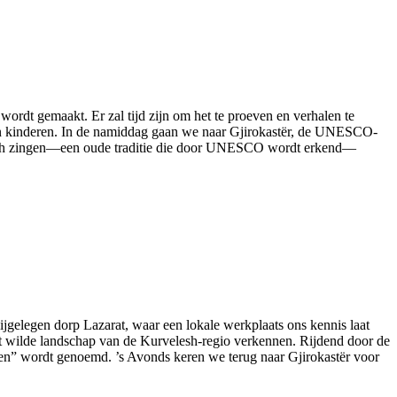
wordt gemaakt. Er zal tijd zijn om het te proeven en verhalen te
s en kinderen. In de namiddag gaan we naar Gjirokastër, de UNESCO-
onisch zingen—een oude traditie die door UNESCO wordt erkend—
ijgelegen dorp Lazarat, waar een lokale werkplaats ons kennis laat
et wilde landschap van de Kurvelesh-regio verkennen. Rijdend door de
n” wordt genoemd. ’s Avonds keren we terug naar Gjirokastër voor