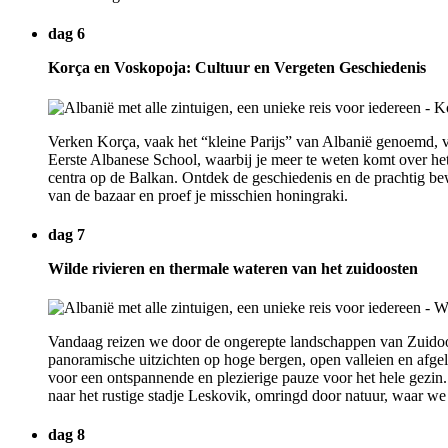
dag 6
Korça en Voskopoja: Cultuur en Vergeten Geschiedenis
Verken Korça, vaak het “kleine Parijs” van Albanië genoemd, va
Eerste Albanese School, waarbij je meer te weten komt over het
centra op de Balkan. Ontdek de geschiedenis en de prachtig bew
van de bazaar en proef je misschien honingraki.
dag 7
Wilde rivieren en thermale wateren van het zuidoosten
Vandaag reizen we door de ongerepte landschappen van Zuidoost
panoramische uitzichten op hoge bergen, open valleien en afg
voor een ontspannende en plezierige pauze voor het hele gezi
naar het rustige stadje Leskovik, omringd door natuur, waar we
dag 8