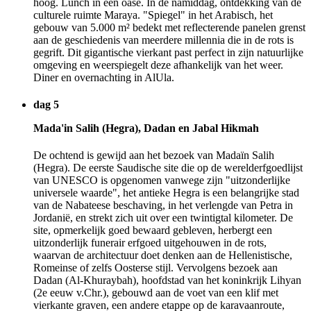
hoog. Lunch in een oase. In de namiddag, ontdekking van de
culturele ruimte Maraya. "Spiegel" in het Arabisch, het
gebouw van 5.000 m² bedekt met reflecterende panelen grenst
aan de geschiedenis van meerdere millennia die in de rots is
gegrift. Dit gigantische vierkant past perfect in zijn natuurlijke
omgeving en weerspiegelt deze afhankelijk van het weer.
Diner en overnachting in AlUla.
dag 5
Mada'in Salih (Hegra), Dadan en Jabal Hikmah
De ochtend is gewijd aan het bezoek van Madaïn Salih
(Hegra). De eerste Saudische site die op de werelderfgoedlijst
van UNESCO is opgenomen vanwege zijn "uitzonderlijke
universele waarde", het antieke Hegra is een belangrijke stad
van de Nabateese beschaving, in het verlengde van Petra in
Jordanië, en strekt zich uit over een twintigtal kilometer. De
site, opmerkelijk goed bewaard gebleven, herbergt een
uitzonderlijk funerair erfgoed uitgehouwen in de rots,
waarvan de architectuur doet denken aan de Hellenistische,
Romeinse of zelfs Oosterse stijl. Vervolgens bezoek aan
Dadan (Al-Khuraybah), hoofdstad van het koninkrijk Lihyan
(2e eeuw v.Chr.), gebouwd aan de voet van een klif met
vierkante graven, een andere etappe op de karavaanroute,