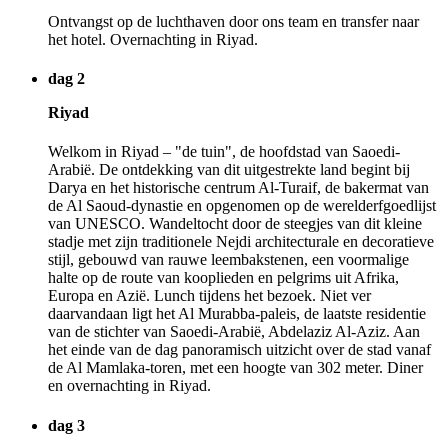
Ontvangst op de luchthaven door ons team en transfer naar
het hotel. Overnachting in Riyad.
dag 2
Riyad
Welkom in Riyad – "de tuin", de hoofdstad van Saoedi-
Arabië. De ontdekking van dit uitgestrekte land begint bij
Darya en het historische centrum Al-Turaif, de bakermat van
de Al Saoud-dynastie en opgenomen op de werelderfgoedlijst
van UNESCO. Wandeltocht door de steegjes van dit kleine
stadje met zijn traditionele Nejdi architecturale en decoratieve
stijl, gebouwd van rauwe leembakstenen, een voormalige
halte op de route van kooplieden en pelgrims uit Afrika,
Europa en Azië. Lunch tijdens het bezoek. Niet ver
daarvandaan ligt het Al Murabba-paleis, de laatste residentie
van de stichter van Saoedi-Arabië, Abdelaziz Al-Aziz. Aan
het einde van de dag panoramisch uitzicht over de stad vanaf
de Al Mamlaka-toren, met een hoogte van 302 meter. Diner
en overnachting in Riyad.
dag 3