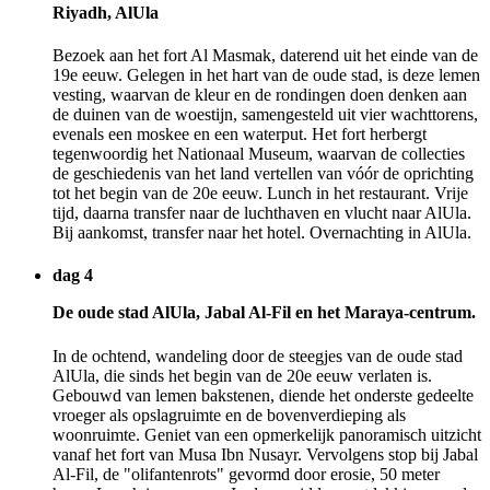
Riyadh, AlUla
Bezoek aan het fort Al Masmak, daterend uit het einde van de
19e eeuw. Gelegen in het hart van de oude stad, is deze lemen
vesting, waarvan de kleur en de rondingen doen denken aan
de duinen van de woestijn, samengesteld uit vier wachttorens,
evenals een moskee en een waterput. Het fort herbergt
tegenwoordig het Nationaal Museum, waarvan de collecties
de geschiedenis van het land vertellen van vóór de oprichting
tot het begin van de 20e eeuw. Lunch in het restaurant. Vrije
tijd, daarna transfer naar de luchthaven en vlucht naar AlUla.
Bij aankomst, transfer naar het hotel. Overnachting in AlUla.
dag 4
De oude stad AlUla, Jabal Al-Fil en het Maraya-centrum.
In de ochtend, wandeling door de steegjes van de oude stad
AlUla, die sinds het begin van de 20e eeuw verlaten is.
Gebouwd van lemen bakstenen, diende het onderste gedeelte
vroeger als opslagruimte en de bovenverdieping als
woonruimte. Geniet van een opmerkelijk panoramisch uitzicht
vanaf het fort van Musa Ibn Nusayr. Vervolgens stop bij Jabal
Al-Fil, de "olifantenrots" gevormd door erosie, 50 meter