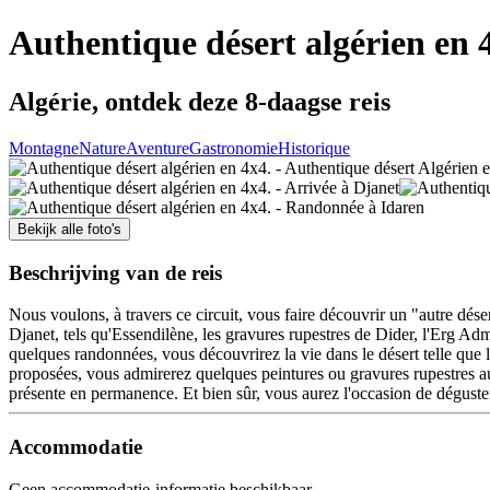
Authentique désert algérien en 
Algérie, ontdek deze 8-daagse reis
Montagne
Nature
Aventure
Gastronomie
Historique
Bekijk alle foto's
Beschrijving van de reis
Nous voulons, à travers ce circuit, vous faire découvrir un "autre dése
Djanet, tels qu'Essendilène, les gravures rupestres de Dider, l'Erg Admer
quelques randonnées, vous découvrirez la vie dans le désert telle que
proposées, vous admirerez quelques peintures ou gravures rupestres au 
présente en permanence. Et bien sûr, vous aurez l'occasion de dégus
Accommodatie
Geen accommodatie-informatie beschikbaar