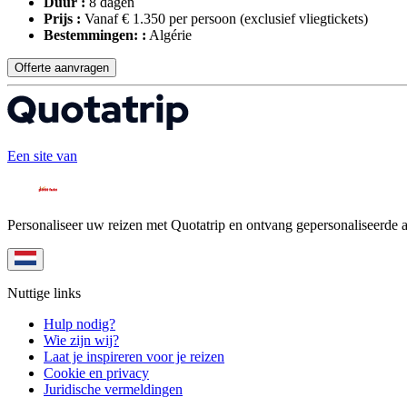
Duur :
8 dagen
Prijs :
Vanaf € 1.350 per persoon
(exclusief vliegtickets)
Bestemmingen: :
Algérie
Offerte aanvragen
Een site van
Personaliseer uw reizen met Quotatrip en ontvang gepersonaliseerde 
Nuttige links
Hulp nodig?
Wie zijn wij?
Laat je inspireren voor je reizen
Cookie en privacy
Juridische vermeldingen