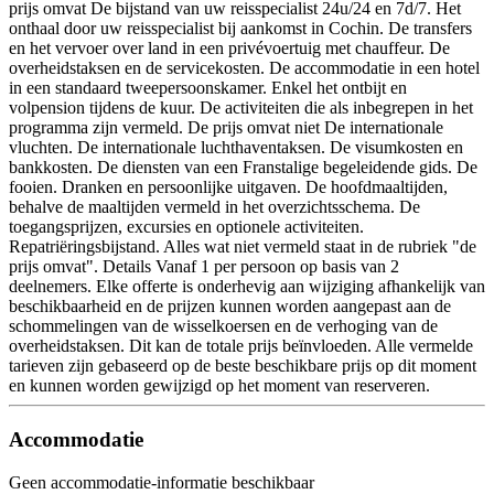
prijs omvat De bijstand van uw reisspecialist 24u/24 en 7d/7. Het
onthaal door uw reisspecialist bij aankomst in Cochin. De transfers
en het vervoer over land in een privévoertuig met chauffeur. De
overheidstaksen en de servicekosten. De accommodatie in een hotel
in een standaard tweepersoonskamer. Enkel het ontbijt en
volpension tijdens de kuur. De activiteiten die als inbegrepen in het
programma zijn vermeld. De prijs omvat niet De internationale
vluchten. De internationale luchthaventaksen. De visumkosten en
bankkosten. De diensten van een Franstalige begeleidende gids. De
fooien. Dranken en persoonlijke uitgaven. De hoofdmaaltijden,
behalve de maaltijden vermeld in het overzichtsschema. De
toegangsprijzen, excursies en optionele activiteiten.
Repatriëringsbijstand. Alles wat niet vermeld staat in de rubriek "de
prijs omvat". Details Vanaf 1 per persoon op basis van 2
deelnemers. Elke offerte is onderhevig aan wijziging afhankelijk van
beschikbaarheid en de prijzen kunnen worden aangepast aan de
schommelingen van de wisselkoersen en de verhoging van de
overheidstaksen. Dit kan de totale prijs beïnvloeden. Alle vermelde
tarieven zijn gebaseerd op de beste beschikbare prijs op dit moment
en kunnen worden gewijzigd op het moment van reserveren.
Accommodatie
Geen accommodatie-informatie beschikbaar