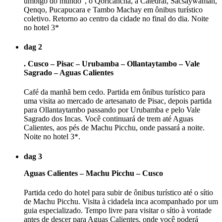
umbigo do mundo", o Qoricancha, a Catedral, Sacsaywaman,
Qenqo, Pucapucara e Tambo Machay em ônibus turístico
coletivo. Retorno ao centro da cidade no final do dia. Noite
no hotel 3*
dag 2
. Cusco – Pisac – Urubamba – Ollantaytambo – Vale
Sagrado – Aguas Calientes
Café da manhã bem cedo. Partida em ônibus turístico para
uma visita ao mercado de artesanato de Pisac, depois partida
para Ollantaytambo passando por Urubamba e pelo Vale
Sagrado dos Incas. Você continuará de trem até Aguas
Calientes, aos pés de Machu Picchu, onde passará a noite.
Noite no hotel 3*.
dag 3
Aguas Calientes – Machu Picchu – Cusco
Partida cedo do hotel para subir de ônibus turístico até o sítio
de Machu Picchu. Visita à cidadela inca acompanhado por um
guia especializado. Tempo livre para visitar o sítio à vontade
antes de descer para Aguas Calientes, onde você poderá