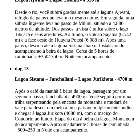
Desde o rio, você subirá gradualmente até a laguna Ajwani,
refúgio de patos que levam o mesmo nome. Em seguida, uma
subida íngreme leva ao passo de Miluni, situado a 4.880
metros de altitude. Dos passos, a vista é única sobre o lago
Titicaca e seus arredores. Ao fundo, o vulcão Sajama (6.542
m) e a face oeste do Huayna Potosi (6.088 m). Após uma
pausa, descida até a laguna Sistana abaixo. Instalação do
acampamento à beira da lagoa. Cerca de 5 horas de
caminhada: +350/-350 m Noite em acampamento.
dag 13
Lagoa Sistana – Janchallani – Lagoa Jurikhota - 4700 m
Após o café da manhã à beira da lagoa, passagem por um
segundo passo, Janchallani a 4900 m. Você seguirá por uma
trilha serpenteando pela encosta da montanha e mudará de
vale para descer em meio a uma paisagem tipicamente andina
e chegar à lagoa Jurikota (4680 m), com o maciço do
Condoriri ao fundo. Etapa do dia à beira da lagoa. Montagem
do acampamento. Aproximadamente 5 horas de caminhada:
+500/-250 m Noite em acampamento.