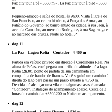
Pequeno-almoço e saída do hostal às 9h00. Visita à igreja de
San Francisco, ao centro histórico, à Praça das Armas, ao
Palácio do Governo, ao bairro antigo da cidade, à rua Jaen, à
avenida Camacho, ao mercado Rodriguez, à rua Sagarnaga e
ao mercado das bruxas. Noite no hotel 3*.
dag 11
La Paz – Lagoa Kotia – Contador - 4 460 m
Partida em veículo privado em direção à Cordilheira Real. Na
altura de Peñas, você pegará uma trilha de altitude até a lagoa
Kotia (2h30), ponto de partida da sua caminhada em
companhia de bandos de lhamas. Você seguirá um caminho à
direita do lago para passar um passo situado a 4.750 m.
Descida até alcançar uma vila com algumas casas chamadas
"Contador". Instalação do acampamento abaixo. Cerca de 3
horas de caminhada: +350/-200 m Noite em acampamento.
dag 12
Lagoa Ajwani – Lagoa Sistana - 4 530 m