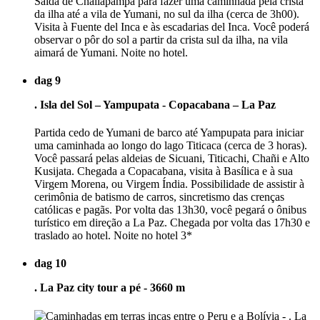
Saída de Challapampa para fazer uma caminhada pela crista
da ilha até a vila de Yumani, no sul da ilha (cerca de 3h00).
Visita à Fuente del Inca e às escadarias del Inca. Você poderá
observar o pôr do sol a partir da crista sul da ilha, na vila
aimará de Yumani. Noite no hotel.
dag 9
. Isla del Sol – Yampupata - Copacabana – La Paz
Partida cedo de Yumani de barco até Yampupata para iniciar
uma caminhada ao longo do lago Titicaca (cerca de 3 horas).
Você passará pelas aldeias de Sicuani, Titicachi, Chañi e Alto
Kusijata. Chegada a Copacabana, visita à Basílica e à sua
Virgem Morena, ou Virgem Índia. Possibilidade de assistir à
cerimônia de batismo de carros, sincretismo das crenças
católicas e pagãs. Por volta das 13h30, você pegará o ônibus
turístico em direção a La Paz. Chegada por volta das 17h30 e
traslado ao hotel. Noite no hotel 3*
dag 10
. La Paz city tour a pé - 3660 m