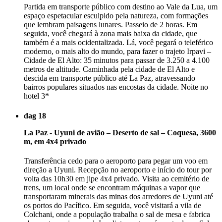
Partida em transporte público com destino ao Vale da Lua, um
espaço espetacular esculpido pela natureza, com formações
que lembram paisagens lunares. Passeio de 2 horas. Em
seguida, você chegará à zona mais baixa da cidade, que
também é a mais ocidentalizada. Lá, você pegará o teleférico
moderno, o mais alto do mundo, para fazer o trajeto Irpavi –
Cidade de El Alto: 35 minutos para passar de 3.250 a 4.100
metros de altitude. Caminhada pela cidade de El Alto e
descida em transporte público até La Paz, atravessando
bairros populares situados nas encostas da cidade. Noite no
hotel 3*
dag 18
La Paz - Uyuni de avião – Deserto de sal – Coquesa, 3600
m, em 4x4 privado
Transferência cedo para o aeroporto para pegar um voo em
direção a Uyuni. Recepção no aeroporto e início do tour por
volta das 10h30 em jipe 4x4 privado. Visita ao cemitério de
trens, um local onde se encontram máquinas a vapor que
transportaram minerais das minas dos arredores de Uyuni até
os portos do Pacífico. Em seguida, você visitará a vila de
Colchani, onde a população trabalha o sal de mesa e fabrica