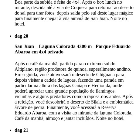
Boa parte da subida é feita de 4x4. Após o box lunch no
mirante, descida até a vila de Coquesa para retornar ao deserto
de sal para tirar fotos, depois saída pelo sul deste lugar mágico
para finalmente chegar à vila aimará de San Juan. Noite no
hotel.
dag 20
San Juan – Laguna Colorada 4300 m - Parque Eduardo
Abaroa em 4x4 privado
Após o café da manhã, partida para o extremo sul do
Altiplano, região produtora de quinoa, superalimento andino.
Em seguida, você atravessará o deserto de Chiguana para
depois visitar a cadeia de lagoas, fazendo uma parada em
particular na altura das lagoas Cañapa e Hedionda, onde
poderá apreciar uma grande população de flamingos,
vicunhas e alguns predadores como a raposa-dos-andes. Após
a refeição, você descobrirá o deserto de Silala e a emblemática
árvore de pedra. Finalmente, você acessará a Reserva
Eduardo Abaroa, com a visita ao mirante da laguna Colorada.
Café da manhã, almoço e jantar incluídos. Noite no hotel.
dag 21