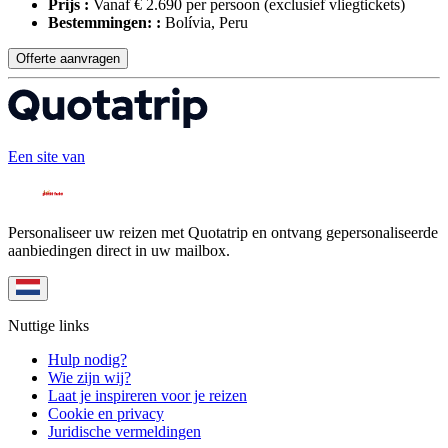
Prijs :
Vanaf € 2.690 per persoon
(exclusief vliegtickets)
Bestemmingen: :
Bolívia, Peru
Offerte aanvragen
Een site van
Personaliseer uw reizen met Quotatrip en ontvang gepersonaliseerde
aanbiedingen direct in uw mailbox.
Nuttige links
Hulp nodig?
Wie zijn wij?
Laat je inspireren voor je reizen
Cookie en privacy
Juridische vermeldingen