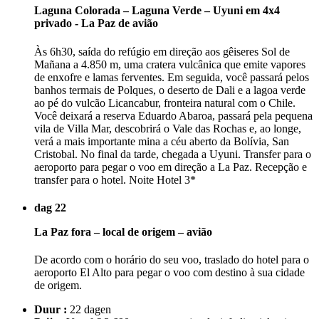
Laguna Colorada – Laguna Verde – Uyuni em 4x4
privado - La Paz de avião
Às 6h30, saída do refúgio em direção aos gêiseres Sol de
Mañana a 4.850 m, uma cratera vulcânica que emite vapores
de enxofre e lamas ferventes. Em seguida, você passará pelos
banhos termais de Polques, o deserto de Dali e a lagoa verde
ao pé do vulcão Licancabur, fronteira natural com o Chile.
Você deixará a reserva Eduardo Abaroa, passará pela pequena
vila de Villa Mar, descobrirá o Vale das Rochas e, ao longe,
verá a mais importante mina a céu aberto da Bolívia, San
Cristobal. No final da tarde, chegada a Uyuni. Transfer para o
aeroporto para pegar o voo em direção a La Paz. Recepção e
transfer para o hotel. Noite Hotel 3*
dag 22
La Paz fora – local de origem – avião
De acordo com o horário do seu voo, traslado do hotel para o
aeroporto El Alto para pegar o voo com destino à sua cidade
de origem.
Duur :
22 dagen