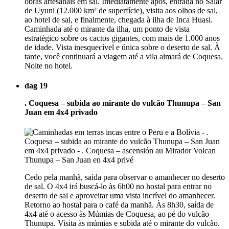
obras artesanais em sal. Imediatamente após, entrada no Salar
de Uyuni (12.000 km² de superfície), visita aos olhos de sal,
ao hotel de sal, e finalmente, chegada à ilha de Inca Huasi.
Caminhada até o mirante da ilha, um ponto de vista
estratégico sobre os cactos gigantes, com mais de 1.000 anos
de idade. Vista inesquecível e única sobre o deserto de sal. À
tarde, você continuará a viagem até a vila aimará de Coquesa.
Noite no hotel.
dag 19
. Coquesa – subida ao mirante do vulcão Thunupa – San
Juan em 4x4 privado
Cedo pela manhã, saída para observar o amanhecer no deserto
de sal. O 4x4 irá buscá-lo às 6h00 no hostal para entrar no
deserto de sal e aproveitar uma vista incrível do amanhecer.
Retorno ao hostal para o café da manhã. Às 8h30, saída de
4x4 até o acesso às Múmias de Coquesa, ao pé do vulcão
Thunupa. Visita às múmias e subida até o mirante do vulcão.