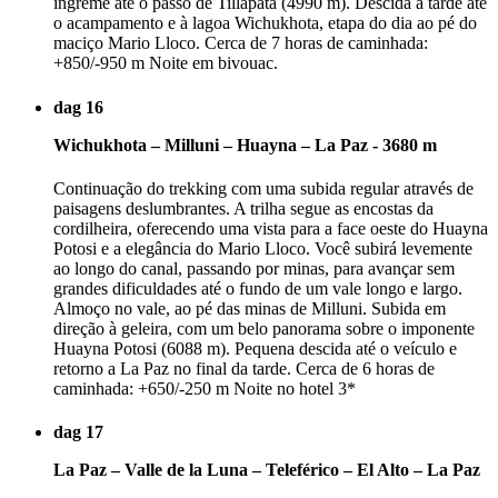
íngreme até o passo de Tillapata (4990 m). Descida à tarde até
o acampamento e à lagoa Wichukhota, etapa do dia ao pé do
maciço Mario Lloco. Cerca de 7 horas de caminhada:
+850/-950 m Noite em bivouac.
dag 16
Wichukhota – Milluni – Huayna – La Paz - 3680 m
Continuação do trekking com uma subida regular através de
paisagens deslumbrantes. A trilha segue as encostas da
cordilheira, oferecendo uma vista para a face oeste do Huayna
Potosi e a elegância do Mario Lloco. Você subirá levemente
ao longo do canal, passando por minas, para avançar sem
grandes dificuldades até o fundo de um vale longo e largo.
Almoço no vale, ao pé das minas de Milluni. Subida em
direção à geleira, com um belo panorama sobre o imponente
Huayna Potosi (6088 m). Pequena descida até o veículo e
retorno a La Paz no final da tarde. Cerca de 6 horas de
caminhada: +650/-250 m Noite no hotel 3*
dag 17
La Paz – Valle de la Luna – Teleférico – El Alto – La Paz