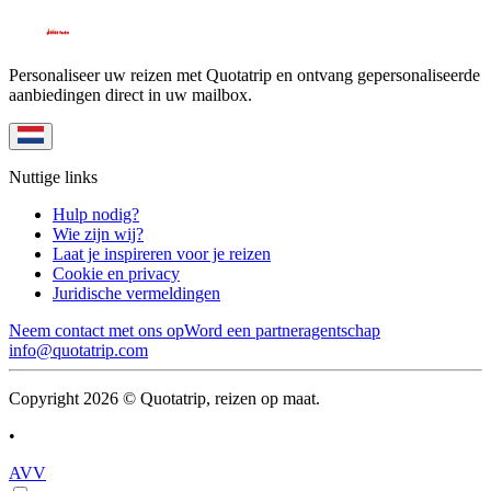
Personaliseer uw reizen met Quotatrip en ontvang gepersonaliseerde
aanbiedingen direct in uw mailbox.
Nuttige links
Hulp nodig?
Wie zijn wij?
Laat je inspireren voor je reizen
Cookie en privacy
Juridische vermeldingen
Neem contact met ons op
Word een partneragentschap
info@quotatrip.com
Copyright 2026 © Quotatrip, reizen op maat.
•
AVV