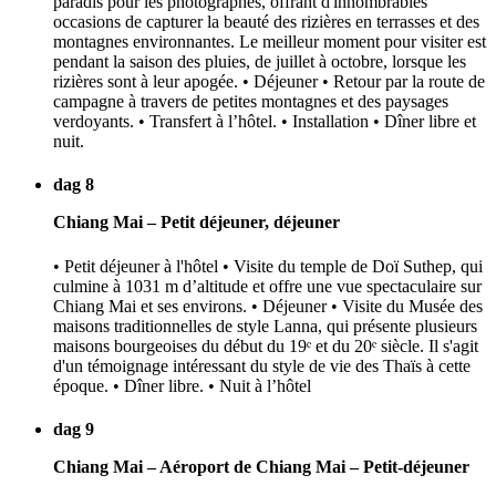
paradis pour les photographes, offrant d'innombrables
occasions de capturer la beauté des rizières en terrasses et des
montagnes environnantes. Le meilleur moment pour visiter est
pendant la saison des pluies, de juillet à octobre, lorsque les
rizières sont à leur apogée. • Déjeuner • Retour par la route de
campagne à travers de petites montagnes et des paysages
verdoyants. • Transfert à l’hôtel. • Installation • Dîner libre et
nuit.
dag 8
Chiang Mai – Petit déjeuner, déjeuner
• Petit déjeuner à l'hôtel • Visite du temple de Doï Suthep, qui
culmine à 1031 m d’altitude et offre une vue spectaculaire sur
Chiang Mai et ses environs. • Déjeuner • Visite du Musée des
maisons traditionnelles de style Lanna, qui présente plusieurs
maisons bourgeoises du début du 19ᵉ et du 20ᵉ siècle. Il s'agit
d'un témoignage intéressant du style de vie des Thaïs à cette
époque. • Dîner libre. • Nuit à l’hôtel
dag 9
Chiang Mai – Aéroport de Chiang Mai – Petit-déjeuner