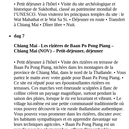
• Petit déjeuner à l'hôtel • Visite du site archéologique et
historique de Sukhothai, classé au patrimoine mondial de
l’UNESCO. Vous visiterez les principaux temples du site : le
Wat Mahathat et le Wat Sa Si. • Déjeuner en route • Transfert
à Chiang Mai • Dîner libre • Nuit.
dag 7
Chiang Mai - Les rizières de Baan Po Pong Piang –
Chiang Mai (NOV) – Petit-déjeuner, déjeuner
• Petit déjeuner à l'hôtel • Visite des rizières en terrasse de
Baan Pa Pong Piang, nichées dans les montagnes de la
province de Chiang Mai, dans le nord de la Thaïlande. • Vous
partez le matin avec votre guide pour Baan Pa Pong Piang. •
Ce site est réputé pour ses époustouflantes rizières en
terrasses. Ces marches vert émeraude sculptées à flanc de
colline créent un paysage magnifique, surtout pendant la
saison des pluies, lorsque le riz est luxuriant et vibrant. • Le
village lui-même est une petite communauté traditionnelle où
vous pouvez découvrir la vie rurale thaïlandaise authentique.
Vous pouvez vous promener dans les rizières, discuter avec
les habitants sympathiques et en apprendre davantage sur
leurs techniques agricoles. • Baan Pa Pong Piang est un