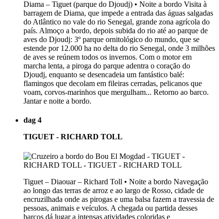
Diama – Tiguet (parque do Djoudj) • Noite a bordo Visita à
barragem de Diama, que impede a entrada das águas salgadas
do Atlântico no vale do rio Senegal, grande zona agrícola do
país. Almoço a bordo, depois subida do rio até ao parque de
aves do Djoudj: 3º parque ornitológico do mundo, que se
estende por 12.000 ha no delta do rio Senegal, onde 3 milhões
de aves se reúnem todos os invernos. Com o motor em
marcha lenta, a piroga do parque adentra o coração do
Djoudj, enquanto se desencadeia um fantástico balé:
flamingos que decolam em fileiras cerradas, pelicanos que
voam, corvos-marinhos que mergulham... Retorno ao barco.
Jantar e noite a bordo.
dag 4
TIGUET - RICHARD TOLL
Tiguet – Diaouar – Richard Toll • Noite a bordo Navegação
ao longo das terras de arroz e ao largo de Rosso, cidade de
encruzilhada onde as pirogas e uma balsa fazem a travessia de
pessoas, animais e veículos. A chegada ou partida desses
barcos dá lugar a intensas atividades coloridas e