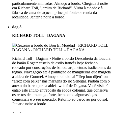
particularmente animadas. Almoço a bordo. Chegada à noite
em Richard Toll, "jardim de Richard". Visita à cidade e à
fábrica de cana-de-açúcar, principal fonte de renda da
localidade. Jantar e noite a bordo.
dag 5
RICHARD TOLL - DAGANA
Richard Toll – Dagana • Noite a bordo Descoberta da loucura
do barão Roger: castelo de estilo francês hoje fechado,
rodeado por construções de banco, arquiteturas tradicionais da
região. Navegação até à plantação de mangueiras que margeia
a aldeia de Goumel. Almoço tradicional "Tiep bou dijen" ou
"arroz com peixe" nas margens do rio Senegal. Partida com o
anexo do barco para a aldeia wolof de Dagana. Você visitará
então este antigo entreposto da época colonial, que conserva
os restos de um antigo forte, bem como algumas lojas
comerciais e o seu mercado. Retorno ao barco ao pôr do sol.
Jantar e noite a bordo.