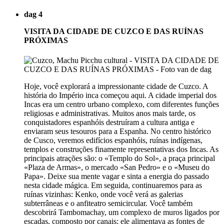
dag 4
VISITA DA CIDADE DE CUZCO E DAS RUÍNAS
PRÓXIMAS
Hoje, você explorará a impressionante cidade de Cuzco. A
história do Império inca começou aqui. A cidade imperial dos
Incas era um centro urbano complexo, com diferentes funções
religiosas e administrativas. Muitos anos mais tarde, os
conquistadores espanhóis destruíram a cultura antiga e
enviaram seus tesouros para a Espanha. No centro histórico
de Cusco, veremos edifícios espanhóis, ruínas indígenas,
templos e construções finamente representativas dos Incas. As
principais atrações são: o «Templo do Sol», a praça principal
«Plaza de Armas», o mercado «San Pedro» e o «Museu do
Papa». Deixe sua mente vagar e sinta a energia do passado
nesta cidade mágica. Em seguida, continuaremos para as
ruínas vizinhas: Kenko, onde você verá as galerias
subterrâneas e o anfiteatro semicircular. Você também
descobrirá Tambomachay, um complexo de muros ligados por
escadas, composto por canais; ele alimentava as fontes de