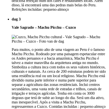
deliciosa refeição num dos cafés e restaurantes locais. Além
disso, lá encontrará uma das pedras mais belas do Peru.
Refeições incluídas: pequeno-almoço
dag 3
Vale Sagrado – Machu Picchu – Cuzco
Para muitos, o ponto alto de uma viagem ao Peru é o famoso
Machu Picchu. Rodeado por uma paisagem espetacular entre
os Andes peruanos e a bacia amazónica, Machu Picchu é
talvez a maior maravilha da arquitetura antiga no mundo.
Simboliza a cultura inca com todos os seus valores históricos,
culturais e naturais. As cerca de 200 estruturas podem ter sido
uma residência real ou um local religioso. Machu Picchu está
dividido numa parte inferior e numa parte superior para
separar a agricultura das zonas residenciais. Inclui centros
secundários, uma vasta rede de estradas e trilhos, canais de
irrigação e terraços agrícolas. Tenha em conta os 3000
degraus que terá de subir ao longo do dia. Será um dia ativo,
mas inesquecível. Após a visita a Machu Picchu,
regressaremos a Cuzco. Comidas incluídas : pequeno-almoço