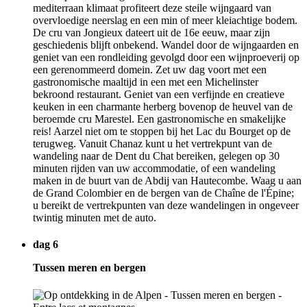
mediterraan klimaat profiteert deze steile wijngaard van
overvloedige neerslag en een min of meer kleiachtige bodem.
De cru van Jongieux dateert uit de 16e eeuw, maar zijn
geschiedenis blijft onbekend. Wandel door de wijngaarden en
geniet van een rondleiding gevolgd door een wijnproeverij op
een gerenommeerd domein. Zet uw dag voort met een
gastronomische maaltijd in een met een Michelinster
bekroond restaurant. Geniet van een verfijnde en creatieve
keuken in een charmante herberg bovenop de heuvel van de
beroemde cru Marestel. Een gastronomische en smakelijke
reis! Aarzel niet om te stoppen bij het Lac du Bourget op de
terugweg. Vanuit Chanaz kunt u het vertrekpunt van de
wandeling naar de Dent du Chat bereiken, gelegen op 30
minuten rijden van uw accommodatie, of een wandeling
maken in de buurt van de Abdij van Hautecombe. Waag u aan
de Grand Colombier en de bergen van de Chaîne de l'Épine;
u bereikt de vertrekpunten van deze wandelingen in ongeveer
twintig minuten met de auto.
dag 6
Tussen meren en bergen