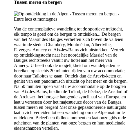
Tussen meren en bergen
Van de contemplatieve wandeling tot de sportieve trektocht,
elk tempo is goed om de bergen te ontdekken... De bergen
van het Massif des Bauges verheffen zich boven de valleien
waarin de steden Chambéry, Montmélian, Albertville,
Faverges, Annecy en Aix-les-Bains zich uitstrekken. Vertrek
op ontdekkingstocht naar het noordelijke Massief van de
Bauges rechtstreeks vanuit uw hotel aan het meer van
Annecy. U heeft ook de mogelijkheid om wandelpaden te
bereiken op slechts 20 minuten rijden van uw accommodatie,
door naar Talloires te gaan. Ontdek dan de Aravis-keten en
geniet van een panoramisch uitzicht op het meer en de bergen.
Na 50 minuten rijden vanaf uw accommodatie op de hoogten
van Aix-les-Bains, beklim de Trélod, de Pécloz, de Arcalod of
de Arclusaz, het hoogste hangende synclinaal van Europa, en
laat u verrassen door het majestueuze decor van de Bauges,
tussen meren en bergen! Met onze gepassioneerde natuurgids
laat u zich verleiden tot een wandeling om de Alpennatuur te
ontdekken. Beleef een tijdloos moment en laat onze gids u de
geheimen van de planten van onze bergen en hun medicinale
eigenschappen vertellen.