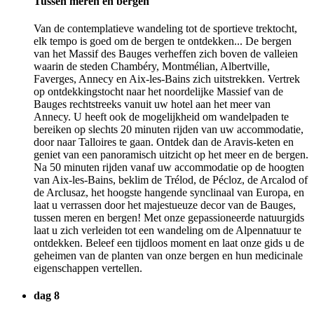
Tussen meren en bergen
Van de contemplatieve wandeling tot de sportieve trektocht,
elk tempo is goed om de bergen te ontdekken... De bergen
van het Massif des Bauges verheffen zich boven de valleien
waarin de steden Chambéry, Montmélian, Albertville,
Faverges, Annecy en Aix-les-Bains zich uitstrekken. Vertrek
op ontdekkingstocht naar het noordelijke Massief van de
Bauges rechtstreeks vanuit uw hotel aan het meer van
Annecy. U heeft ook de mogelijkheid om wandelpaden te
bereiken op slechts 20 minuten rijden van uw accommodatie,
door naar Talloires te gaan. Ontdek dan de Aravis-keten en
geniet van een panoramisch uitzicht op het meer en de bergen.
Na 50 minuten rijden vanaf uw accommodatie op de hoogten
van Aix-les-Bains, beklim de Trélod, de Pécloz, de Arcalod of
de Arclusaz, het hoogste hangende synclinaal van Europa, en
laat u verrassen door het majestueuze decor van de Bauges,
tussen meren en bergen! Met onze gepassioneerde natuurgids
laat u zich verleiden tot een wandeling om de Alpennatuur te
ontdekken. Beleef een tijdloos moment en laat onze gids u de
geheimen van de planten van onze bergen en hun medicinale
eigenschappen vertellen.
dag 8