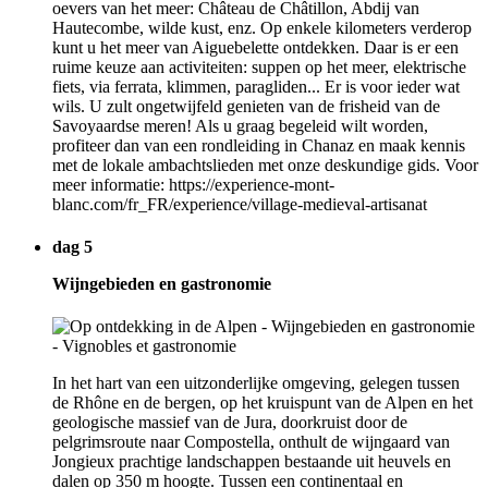
oevers van het meer: Château de Châtillon, Abdij van
Hautecombe, wilde kust, enz. Op enkele kilometers verderop
kunt u het meer van Aiguebelette ontdekken. Daar is er een
ruime keuze aan activiteiten: suppen op het meer, elektrische
fiets, via ferrata, klimmen, paragliden... Er is voor ieder wat
wils. U zult ongetwijfeld genieten van de frisheid van de
Savoyaardse meren! Als u graag begeleid wilt worden,
profiteer dan van een rondleiding in Chanaz en maak kennis
met de lokale ambachtslieden met onze deskundige gids. Voor
meer informatie: https://experience-mont-
blanc.com/fr_FR/experience/village-medieval-artisanat
dag 5
Wijngebieden en gastronomie
In het hart van een uitzonderlijke omgeving, gelegen tussen
de Rhône en de bergen, op het kruispunt van de Alpen en het
geologische massief van de Jura, doorkruist door de
pelgrimsroute naar Compostella, onthult de wijngaard van
Jongieux prachtige landschappen bestaande uit heuvels en
dalen op 350 m hoogte. Tussen een continentaal en