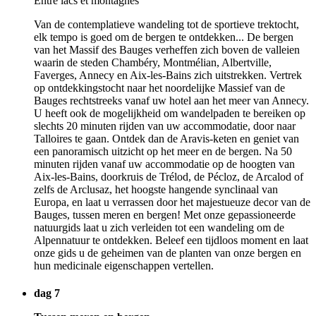
Van de contemplatieve wandeling tot de sportieve trektocht,
elk tempo is goed om de bergen te ontdekken... De bergen
van het Massif des Bauges verheffen zich boven de valleien
waarin de steden Chambéry, Montmélian, Albertville,
Faverges, Annecy en Aix-les-Bains zich uitstrekken. Vertrek
op ontdekkingstocht naar het noordelijke Massief van de
Bauges rechtstreeks vanaf uw hotel aan het meer van Annecy.
U heeft ook de mogelijkheid om wandelpaden te bereiken op
slechts 20 minuten rijden van uw accommodatie, door naar
Talloires te gaan. Ontdek dan de Aravis-keten en geniet van
een panoramisch uitzicht op het meer en de bergen. Na 50
minuten rijden vanaf uw accommodatie op de hoogten van
Aix-les-Bains, doorkruis de Trélod, de Pécloz, de Arcalod of
zelfs de Arclusaz, het hoogste hangende synclinaal van
Europa, en laat u verrassen door het majestueuze decor van de
Bauges, tussen meren en bergen! Met onze gepassioneerde
natuurgids laat u zich verleiden tot een wandeling om de
Alpennatuur te ontdekken. Beleef een tijdloos moment en laat
onze gids u de geheimen van de planten van onze bergen en
hun medicinale eigenschappen vertellen.
dag 7