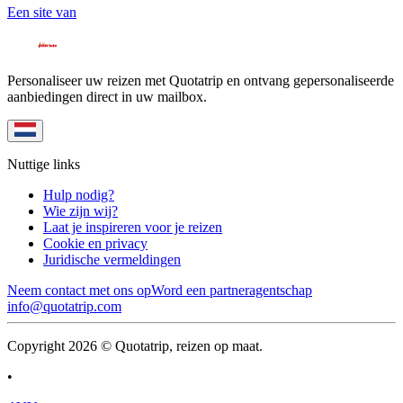
Een site van
Personaliseer uw reizen met Quotatrip en ontvang gepersonaliseerde
aanbiedingen direct in uw mailbox.
Nuttige links
Hulp nodig?
Wie zijn wij?
Laat je inspireren voor je reizen
Cookie en privacy
Juridische vermeldingen
Neem contact met ons op
Word een partneragentschap
info@quotatrip.com
Copyright 2026 © Quotatrip, reizen op maat.
•