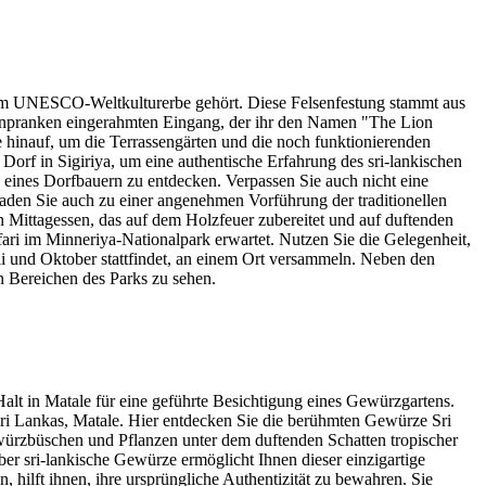
e zum UNESCO-Weltkulturerbe gehört. Diese Felsenfestung stammt aus
wenpranken eingerahmten Eingang, der ihr den Namen "The Lion
 hinauf, um die Terrassengärten und die noch funktionierenden
 Dorf in Sigiriya, um eine authentische Erfahrung des sri-lankischen
 eines Dorfbauern zu entdecken. Verpassen Sie auch nicht eine
laden Sie auch zu einer angenehmen Vorführung der traditionellen
 Mittagessen, das auf dem Holzfeuer zubereitet und auf duftenden
afari im Minneriya-Nationalpark erwartet. Nutzen Sie die Gelegenheit,
ai und Oktober stattfindet, an einem Ort versammeln. Neben den
n Bereichen des Parks zu sehen.
lt in Matale für eine geführte Besichtigung eines Gewürzgartens.
Sri Lankas, Matale. Hier entdecken Sie die berühmten Gewürze Sri
ürzbüschen und Pflanzen unter dem duftenden Schatten tropischer
r sri-lankische Gewürze ermöglicht Ihnen dieser einzigartige
hilft ihnen, ihre ursprüngliche Authentizität zu bewahren. Sie