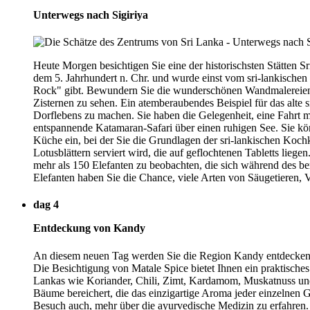
Unterwegs nach Sigiriya
Heute Morgen besichtigen Sie eine der historischsten Stätten
dem 5. Jahrhundert n. Chr. und wurde einst vom sri-lankisch
Rock" gibt. Bewundern Sie die wunderschönen Wandmalereien, d
Zisternen zu sehen. Ein atemberaubendes Beispiel für das alte s
Dorflebens zu machen. Sie haben die Gelegenheit, eine Fahrt 
entspannende Katamaran-Safari über einen ruhigen See. Sie kön
Küche ein, bei der Sie die Grundlagen der sri-lankischen Koc
Lotusblättern serviert wird, die auf geflochtenen Tabletts lieg
mehr als 150 Elefanten zu beobachten, die sich während des b
Elefanten haben Sie die Chance, viele Arten von Säugetieren,
dag 4
Entdeckung von Kandy
An diesem neuen Tag werden Sie die Region Kandy entdecken, d
Die Besichtigung von Matale Spice bietet Ihnen ein praktische
Lankas wie Koriander, Chili, Zimt, Kardamom, Muskatnuss und
Bäume bereichert, die das einzigartige Aroma jeder einzelnen
Besuch auch, mehr über die ayurvedische Medizin zu erfahren. 