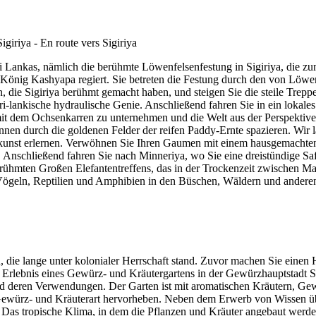
 Sri Lankas, nämlich die berühmte Löwenfelsenfestung in Sigiriya, di
en König Kashyapa regiert. Sie betreten die Festung durch den von Lö
ie Sigiriya berühmt gemacht haben, und steigen Sie die steile Treppe
ri-lankische hydraulische Genie. Anschließend fahren Sie in ein lokales
mit dem Ochsenkarren zu unternehmen und die Welt aus der Perspektive
nen durch die goldenen Felder der reifen Paddy-Ernte spazieren. Wir 
hkunst erlernen. Verwöhnen Sie Ihren Gaumen mit einem hausgemachten
en. Anschließend fahren Sie nach Minneriya, wo Sie eine dreistündige S
erühmten Großen Elefantentreffens, das in der Trockenzeit zwischen M
 Vögeln, Reptilien und Amphibien in den Büschen, Wäldern und andere
ie lange unter kolonialer Herrschaft stand. Zuvor machen Sie einen Ha
s Erlebnis eines Gewürz- und Kräutergartens in der Gewürzhauptstadt 
 deren Verwendungen. Der Garten ist mit aromatischen Kräutern, Gew
 Gewürz- und Kräuterart hervorheben. Neben dem Erwerb von Wissen übe
Das tropische Klima, in dem die Pflanzen und Kräuter angebaut werden, 