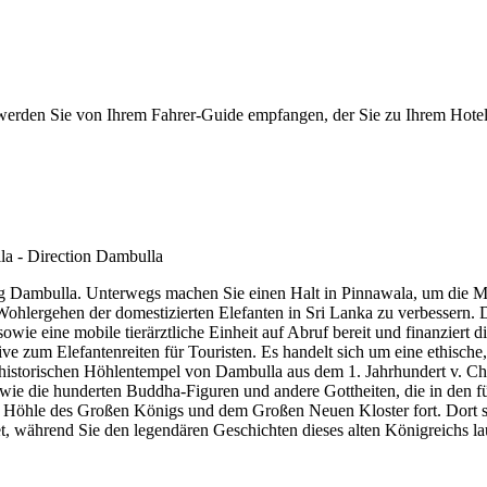
werden Sie von Ihrem Fahrer-Guide empfangen, der Sie zu Ihrem Hotel
g Dambulla. Unterwegs machen Sie einen Halt in Pinnawala, um die M
Wohlergehen der domestizierten Elefanten in Sri Lanka zu verbessern. D
owie eine mobile tierärztliche Einheit auf Abruf bereit und finanziert 
ive zum Elefantenreiten für Touristen. Es handelt sich um eine ethisch
historischen Höhlentempel von Dambulla aus dem 1. Jahrhundert v. Chr.
e die hunderten Buddha-Figuren und andere Gottheiten, die in den fün
Höhle des Großen Königs und dem Großen Neuen Kloster fort. Dort seh
t, während Sie den legendären Geschichten dieses alten Königreichs la