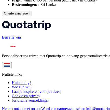
Prijs :
Vanaf € 430 per persoon
(exclusief vliegtickets)
Bestemmingen: :
Sri Lanka
Offerte aanvragen
Een site van
Personaliseer uw reizen met Quotatrip en ontvang gepersonaliseerde 
Nuttige links
Hulp nodig?
Wie zijn wij?
Laat je inspireren voor je reizen
Cookie en privacy
Juridische vermeldingen
Neem contact met ons op
Word een partneragentschap
info@quotatri