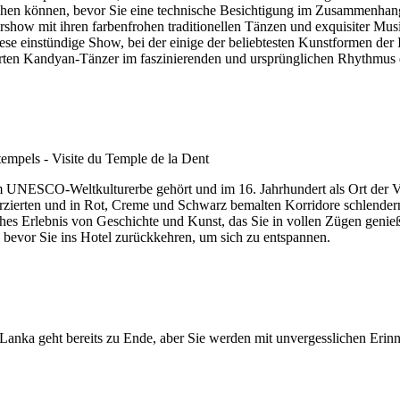
hen können, bevor Sie eine technische Besichtigung im Zusammenhan
rshow mit ihren farbenfrohen traditionellen Tänzen und exquisiter Mu
ese einstündige Show, bei der einige der beliebtesten Kunstformen der
erten Kandyan-Tänzer im faszinierenden und ursprünglichen Rhythmus d
m UNESCO-Weltkulturerbe gehört und im 16. Jahrhundert als Ort der V
zierten und in Rot, Creme und Schwarz bemalten Korridore schlendern.
ches Erlebnis von Geschichte und Kunst, das Sie in vollen Zügen gen
bevor Sie ins Hotel zurückkehren, um sich zu entspannen.
Lanka geht bereits zu Ende, aber Sie werden mit unvergesslichen Erin