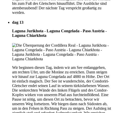
bis zum Fuß des Gletschers hinaufführt. Die Ausblicke sind
atemberaubend! Der nächste Tag verspricht großartig zu
werden.
dag 13
Laguna Jurikhota - Laguna Congelada - Paso Austria -
Laguna Chiarkhota
Wir beginnen diesen Tag, indem wir am See entlanggehen,
am rechten Ufer, um die Moräne zu erreichen. Dann steigen
wir hinauf zur Laguna Congelada auf 4880 m Höhe. Der Ort
ist einfach magisch. Der See ist wunderschön, der Condoriri-
Gletscher endet seinen Lauf in seinem türkisfarbenen Wasser.
Die senkrechten Wände des linken Flügels und des Condor-
Kopfes wirken von unserem Pfad aus furchteinflößend. Eine
Pause ist nötig, um diesen Ort zu betrachten, bevor wir
unseren Weg fortsetzen. Wir biegen dann nach Südosten ab,
um in den Felsen in Richtung Pass zu steigen. Der Aufstieg ist
ziemlich steil und erfordert Aufmerksamkeit. Wir erreichen