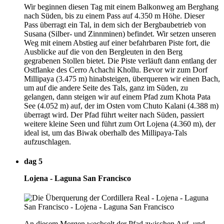
Wir beginnen diesen Tag mit einem Balkonweg am Berghang
nach Süden, bis zu einem Pass auf 4.350 m Höhe. Dieser
Pass überragt ein Tal, in dem sich der Bergbaubetrieb von
Susana (Silber- und Zinnminen) befindet. Wir setzen unseren
Weg mit einem Abstieg auf einer befahrbaren Piste fort, die
Ausblicke auf die von den Bergleuten in den Berg
gegrabenen Stollen bietet. Die Piste verläuft dann entlang der
Ostflanke des Cerro Achachi Khollu. Bevor wir zum Dorf
Millipaya (3.475 m) hinabsteigen, überqueren wir einen Bach,
um auf die andere Seite des Tals, ganz im Süden, zu
gelangen, dann steigen wir auf einem Pfad zum Khota Pata
See (4.052 m) auf, der im Osten vom Chuto Kalani (4.388 m)
überragt wird. Der Pfad führt weiter nach Süden, passiert
weitere kleine Seen und führt zum Ort Lojena (4.360 m), der
ideal ist, um das Biwak oberhalb des Millipaya-Tals
aufzuschlagen.
dag 5
Lojena - Laguna San Francisco
An diesem Morgen wechselt der Pfad zwischen Auf- und