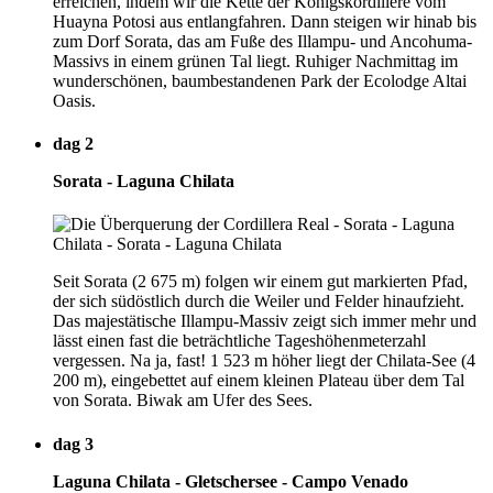
erreichen, indem wir die Kette der Königskordillere vom
Huayna Potosi aus entlangfahren. Dann steigen wir hinab bis
zum Dorf Sorata, das am Fuße des Illampu- und Ancohuma-
Massivs in einem grünen Tal liegt. Ruhiger Nachmittag im
wunderschönen, baumbestandenen Park der Ecolodge Altai
Oasis.
dag 2
Sorata - Laguna Chilata
Seit Sorata (2 675 m) folgen wir einem gut markierten Pfad,
der sich südöstlich durch die Weiler und Felder hinaufzieht.
Das majestätische Illampu-Massiv zeigt sich immer mehr und
lässt einen fast die beträchtliche Tageshöhenmeterzahl
vergessen. Na ja, fast! 1 523 m höher liegt der Chilata-See (4
200 m), eingebettet auf einem kleinen Plateau über dem Tal
von Sorata. Biwak am Ufer des Sees.
dag 3
Laguna Chilata - Gletschersee - Campo Venado