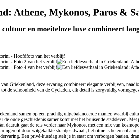
and: Athene, Mykonos, Paros & S
, cultuur en moeiteloze luxe combineert la
van Griekenland, deze ervaring combineert elegante verblijven, naad
tot de schoonheid van de Cycladen, elk detail is zorgvuldig vormgegeve
riekenland samen op een prachtig uitgebalanceerde manier, waarbij cul
r de oude geschiedenis samenkomt met het bruisende stadsleven. Met pr
n daaruit gaat de reis verder naar Mykonos, met een mix van kosmopoli
ingen of door witgekalkte straatjes dwaalt, het ritme is helemaal aan j
ndervaring. Een privé-kustdag stelt je in staat om verborgen baaien, dr