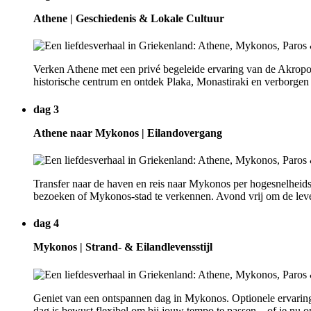
Athene | Geschiedenis & Lokale Cultuur
Verken Athene met een privé begeleide ervaring van de Akropo
historische centrum en ontdek Plaka, Monastiraki en verborgen 
dag 3
Athene naar Mykonos | Eilandovergang
Transfer naar de haven en reis naar Mykonos per hogesnelheidsvee
bezoeken of Mykonos-stad te verkennen. Avond vrij om de leven
dag 4
Mykonos | Strand- & Eilandlevensstijl
Geniet van een ontspannen dag in Mykonos. Optionele ervaringe
dag is bewust flexibel om bij jouw tempo te passen—of je nu o