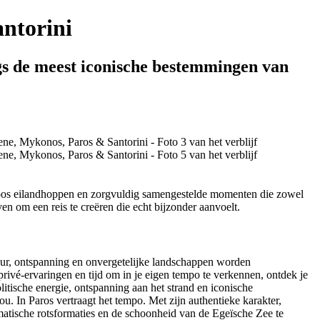
antorini
ngs de meest iconische bestemmingen van
loos eilandhoppen en zorgvuldig samengestelde momenten die zowel
n om een reis te creëren die echt bijzonder aanvoelt.
tuur, ontspanning en onvergetelijke landschappen worden
ivé-ervaringen en tijd om in je eigen tempo te verkennen, ontdek je
tische energie, ontspanning aan het strand en iconische
ou. In Paros vertraagt het tempo. Met zijn authentieke karakter,
amatische rotsformaties en de schoonheid van de Egeïsche Zee te