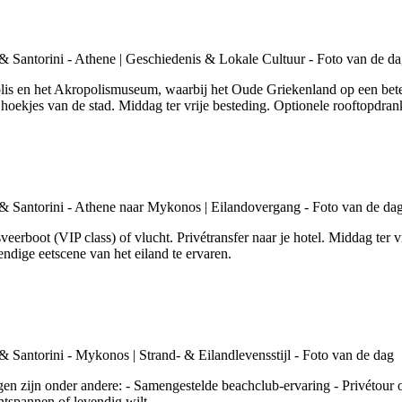
lis en het Akropolismuseum, waarbij het Oude Griekenland op een betek
hoekjes van de stad. Middag ter vrije besteding. Optionele rooftopdran
rboot (VIP class) of vlucht. Privétransfer naar je hotel. Middag ter vr
dige eetscene van het eiland te ervaren.
n zijn onder andere: - Samengestelde beachclub-ervaring - Privétour 
ntspannen of levendig wilt.