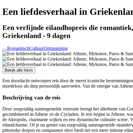
Een liefdesverhaal in Griekenl
Een verfijnde eilandhopreis die romantiek
Griekenland - 9 dagen
Romantisch
Cultuur
Ontspanning
Bekijk alle foto's
Een doordacht ontworpen reis door de meest iconische bestemmingen 
moeiteloos als diep persoonlijk aanvoelen. Van de energie van Athene 
Beschrijving van de reis
Deze zorgvuldig samengestelde reisroute brengt het allerbeste van G
gecombineerd in Athene en de Cycladen. Je reis begint in Athene, waa
de Akropolis, charmante wijken en een dynamische culinaire scene. Va
eilandcharme. Of je nu geniet van zorgvuldig samengestelde strandervar
pittoreske dorpen en ontspannen sfeer biedt het een meer intieme eila