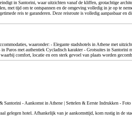
eindigt in Santorini, waar uitzichten vanaf de kliffen, grotachtige archi
oelen, met tijd om te ontspannen en de omgeving volledig in je op te 
imede reis te garanderen. Deze reisroute is volledig aanpasbaar en die
accommodaties, waaronder: - Elegante stadshotels in Athene met uitzicht
in Paros met authentiek Cycladisch karakter - Grotsuites in Santorini m
, waarbij comfort, locatie en een sterk gevoel van plaats worden gecomb
aal gelegen hotel. Afhankelijk van je aankomsttijd, kom rustig in de s