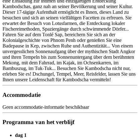
eine Einladung zur intimen und einzigartigen Entdeckung
Kambodschas, ganz nah an seiner Bevölkerung und seiner Kultur.
Dieser 17-tägige Aufenthalt ermöglicht es Ihnen, dieses Land zu
besuchen und sich an seinen vielfältigen Facetten zu erfreuen. Sie
erwartet der Besuch von Lotusfarmen, die Entdeckung lokaler
Fischereimethoden, Spaziergänge durch schwimmende Dörfer...
Fahren Sie auf dem Tonlé Sap, bereichern Sie sich an der
Kolonialgeschichte von Phnom Penh oder genießen Sie eine
Badepause in Kep, zwischen Ruhe und Authentizität... Von einem
unvergesslichen Sonnenaufgang über der mythischen Stadt Angkor
und ihren Tempeln bis zum Sonnenuntergang über dem berühmten
Mekong, mit dem Fahrrad, im Kajak, im Ochsenkarren, im
Bambuszug, im Tuk-Tuk... Besuchen Sie Kambodscha nicht nur,
erleben Sie es! Dschungel, Tempel, Meer, Reisfelder, lassen Sie uns
Ihnen unsere Leidenschaft für Kambodscha vermitteln!
Accommodatie
Geen accommodatie-informatie beschikbaar
Programma van het verblijf
dag 1