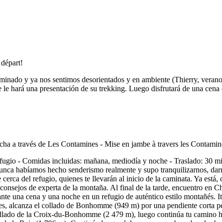
aminado y ya nos sentimos desorientados y en ambiente (Thierry, verano
nce le hará una presentación de su trekking. Luego disfrutará de una cena
ugio - Comidas incluidas: mañana, mediodía y noche - Traslado: 30 m
Nunca habíamos hecho senderismo realmente y supo tranquilizarnos, dar
cerca del refugio, quienes te llevarán al inicio de la caminata. Ya est
consejos de experta de la montaña. Al final de la tarde, encuentro en C
ante una cena y una noche en un refugio de auténtico estilo montañés. Iti
ames, alcanza el collado de Bonhomme (949 m) por una pendiente corta 
 collado de la Croix-du-Bonhomme (2 479 m), luego continúa tu camino 