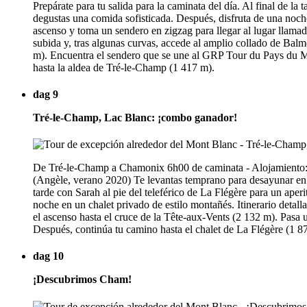
Prepárate para tu salida para la caminata del día. Al final de la
degustas una comida sofisticada. Después, disfruta de una noche
ascenso y toma un sendero en zigzag para llegar al lugar llamad
subida y, tras algunas curvas, accede al amplio collado de Balme
m). Encuentra el sendero que se une al GRP Tour du Pays du Mon
hasta la aldea de Tré-le-Champ (1 417 m).
dag 9
Tré-le-Champ, Lac Blanc: ¡combo ganador!
De Tré-le-Champ a Chamonix 6h00 de caminata - Alojamiento: c
(Angèle, verano 2020) Te levantas temprano para desayunar en el 
tarde con Sarah al pie del teleférico de La Flégère para un aper
noche en un chalet privado de estilo montañés. Itinerario detal
el ascenso hasta el cruce de la Tête-aux-Vents (2 132 m). Pasa
Después, continúa tu camino hasta el chalet de La Flégère (1 8
dag 10
¡Descubrimos Cham!