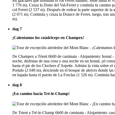
los glaciares que dominan el val Ferret italiano. Sube hasta e
1 776 m). Cruza la Doire del Val-Ferret y continúa tu camino par
col Ferret (2 537 m). Después de rodear la parte superior de l
(2 071 m). Continúa y cruza la Drance de Ferret, luego, tras una
m).
dag 7
¡Calentamos los cuádriceps en Champex!
De Champex a Trient 6h00 de caminata - Alojamiento: hostal - 
noche, disfrutas de una cena y una noche en un hostal, ¡el cons
hasta el pie de los Clochers d’Arpette. Admira la vista sobre e
Portalo (2 049 m), desciende en el bosque de alerces donde las d
en bajada hasta el puerto de La Forclaz (1 526 m). Continúa has
dag 8
¡En camino hacia Tré-le-Champ!
De Trient a Tré-le-Champ 6h00 de caminata - Alojamiento: casa