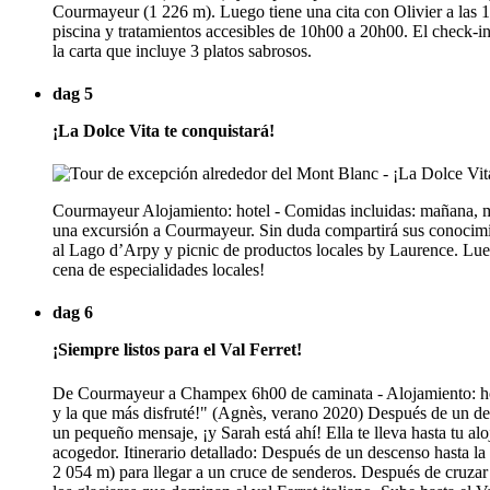
Courmayeur (1 226 m). Luego tiene una cita con Olivier a las 1
piscina y tratamientos accesibles de 10h00 a 20h00. El check-in 
la carta que incluye 3 platos sabrosos.
dag 5
¡La Dolce Vita te conquistará!
Courmayeur Alojamiento: hotel - Comidas incluidas: mañana, me
una excursión a Courmayeur. Sin duda compartirá sus conocimie
al Lago d’Arpy y picnic de productos locales by Laurence. Luego,
cena de especialidades locales!
dag 6
¡Siempre listos para el Val Ferret!
De Courmayeur a Champex 6h00 de caminata - Alojamiento: host
y la que más disfruté!" (Agnès, verano 2020) Después de un des
un pequeño mensaje, ¡y Sarah está ahí! Ella te lleva hasta tu a
acogedor. Itinerario detallado: Después de un descenso hasta la
2 054 m) para llegar a un cruce de senderos. Después de cruzar