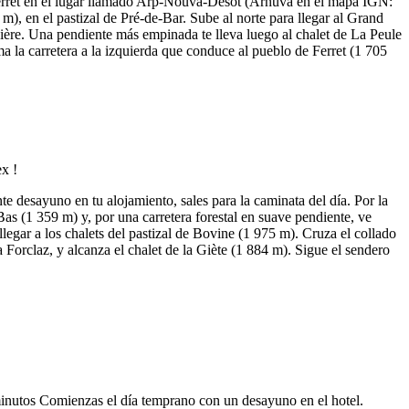
e Ferret en el lugar llamado Arp-Nouva-Désot (Arnuva en el mapa IGN:
m), en el pastizal de Pré-de-Bar. Sube al norte para llegar al Grand
dière. Una pendiente más empinada te lleva luego al chalet de La Peule
a la carretera a la izquierda que conduce al pueblo de Ferret (1 705
desayuno en tu alojamiento, sales para la caminata del día. Por la
as (1 359 m) y, por una carretera forestal en suave pendiente, ve
legar a los chalets del pastizal de Bovine (1 975 m). Cruza el collado
 Forclaz, y alcanza el chalet de la Giète (1 884 m). Sigue el sendero
minutos Comienzas el día temprano con un desayuno en el hotel.