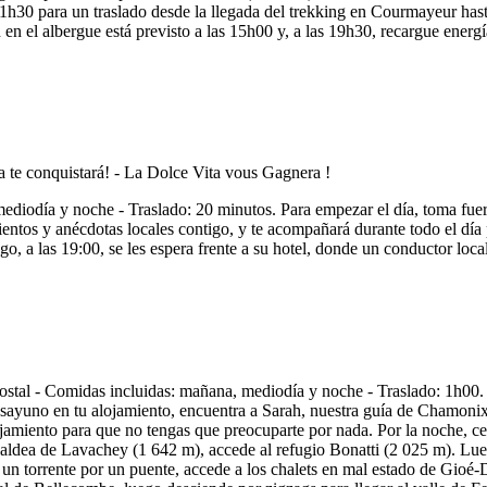
1h30 para un traslado desde la llegada del trekking en Courmayeur hast
en el albergue está previsto a las 15h00 y, a las 19h30, recargue energí
diodía y noche - Traslado: 20 minutos. Para empezar el día, toma fue
ntos y anécdotas locales contigo, y te acompañará durante todo el día
 a las 19:00, se les espera frente a su hotel, donde un conductor local 
al - Comidas incluidas: mañana, mediodía y noche - Traslado: 1h00. "¡
ayuno en tu alojamiento, encuentra a Sarah, nuestra guía de Chamonix, p
lojamiento para que no tengas que preocuparte por nada. Por la noche, c
 aldea de Lavachey (1 642 m), accede al refugio Bonatti (2 025 m). Luego
 un torrente por un puente, accede a los chalets en mal estado de Gioé-