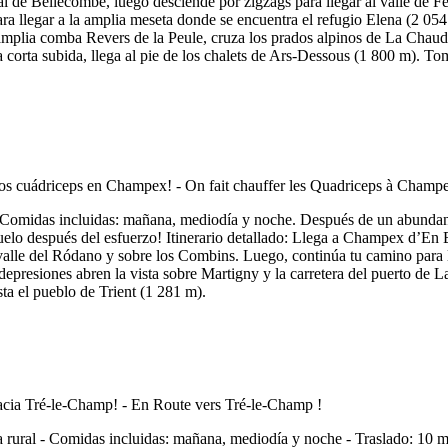
l Val de Bellecombe, luego desciende por zigzags para llegar al valle d
a llegar a la amplia meseta donde se encuentra el refugio Elena (2 054 
a amplia comba Revers de la Peule, cruza los prados alpinos de La Chau
 corta subida, llega al pie de los chalets de Ars-Dessous (1 800 m). Tom
Comidas incluidas: mañana, mediodía y noche. Después de un abundante 
uelo después del esfuerzo! Itinerario detallado: Llega a Champex d’En B
l valle del Ródano y sobre los Combins. Luego, continúa tu camino para l
epresiones abren la vista sobre Martigny y la carretera del puerto de La
ta el pueblo de Trient (1 281 m).
 rural - Comidas incluidas: mañana, mediodía y noche - Traslado: 10 