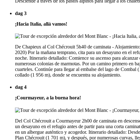
Desciende a través de los pastos alpinos para llegar a los chal
dag 3
¡Hacia Italia, allá vamos!
De Chapieux al Col Chécrouit 5h40 de caminata - Alojamiento: 
2020) Por la mañana temprano, cita para un desayuno en el refug
noche. Itinerario detallado: Comience su ascenso para alcanzar 
numerosas colonias de marmotas. Por un camino primero en bajad
cuarteles. Continúe para llegar al embalse del lago de Combal (
collado (1 956 m), donde se encuentra su alojamiento.
dag 4
¡Courmayeur, a la buena hora!
Del Col Chécrouit a Courmayeur 2h00 de caminata en descenso 
un desayuno en el refugio antes de partir para una corta caminat
en un albergue auténtico y acogedor. Itinerario detallado: Desd
Plan Chécrouit (1 701 m), y después, por numerosas curvas, lleg