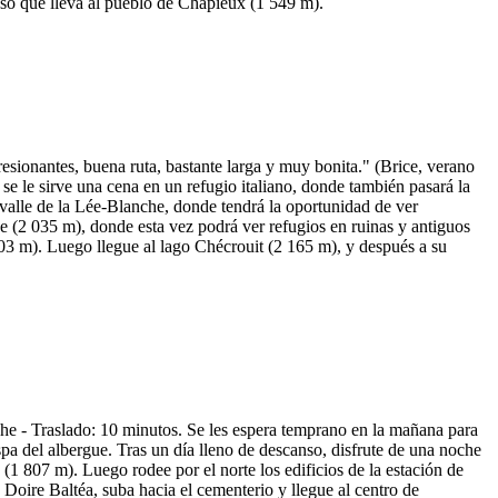
boso que lleva al pueblo de Chapieux (1 549 m).
ionantes, buena ruta, bastante larga y muy bonita." (Brice, verano
se le sirve una cena en un refugio italiano, donde también pasará la
 valle de la Lée-Blanche, donde tendrá la oportunidad de ver
e (2 035 m), donde esta vez podrá ver refugios en ruinas y antiguos
303 m). Luego llegue al lago Chécrouit (2 165 m), y después a su
e - Traslado: 10 minutos. Se les espera temprano en la mañana para
spa del albergue. Tras un día lleno de descanso, disfrute de una noche
(1 807 m). Luego rodee por el norte los edificios de la estación de
 Doire Baltéa, suba hacia el cementerio y llegue al centro de