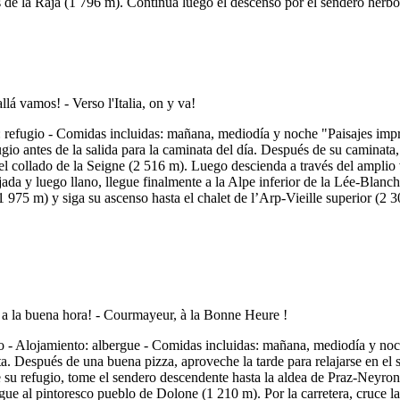
ets de la Raja (1 796 m). Continúa luego el descenso por el sendero her
refugio - Comidas incluidas: mañana, mediodía y noche "Paisajes impres
io antes de la salida para la caminata del día. Después de su caminata, 
el collado de la Seigne (2 516 m). Luego descienda a través del amplio
a y luego llano, llegue finalmente a la Alpe inferior de la Lée-Blanch
1 975 m) y siga su ascenso hasta el chalet de l’Arp-Vieille superior (2 
- Alojamiento: albergue - Comidas incluidas: mañana, mediodía y noch
a. Después de una buena pizza, aproveche la tarde para relajarse en el 
e su refugio, tome el sendero descendente hasta la aldea de Praz-Neyron 
ue al pintoresco pueblo de Dolone (1 210 m). Por la carretera, cruce la