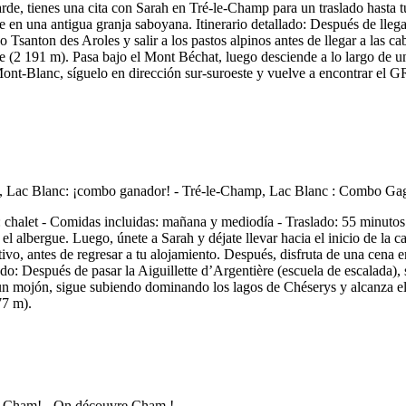
 tarde, tienes una cita con Sarah en Tré-le-Champ para un traslado hasta
 en una antigua granja saboyana. Itinerario detallado: Después de llega
o Tsanton des Aroles y salir a los pastos alpinos antes de llegar a las
 (2 191 m). Pasa bajo el Mont Béchat, luego desciende a lo largo de una l
t-Blanc, síguelo en dirección sur-suroeste y vuelve a encontrar el GR 
halet - Comidas incluidas: mañana y mediodía - Traslado: 55 minutos "
albergue. Luego, únete a Sarah y déjate llevar hacia el inicio de la cam
itivo, antes de regresar a tu alojamiento. Después, disfruta de una cena 
lado: Después de pasar la Aiguillette d’Argentière (escuela de escalada
 un mojón, sigue subiendo dominando los lagos de Chéserys y alcanza el
77 m).