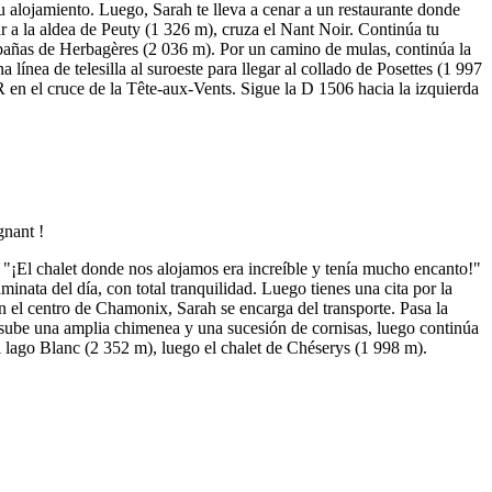
 tu alojamiento. Luego, Sarah te lleva a cenar a un restaurante donde
r a la aldea de Peuty (1 326 m), cruza el Nant Noir. Continúa tu
 cabañas de Herbagères (2 036 m). Por un camino de mulas, continúa la
ínea de telesilla al suroeste para llegar al collado de Posettes (1 997
en el cruce de la Tête-aux-Vents. Sigue la D 1506 hacia la izquierda
¡El chalet donde nos alojamos era increíble y tenía mucho encanto!"
inata del día, con total tranquilidad. Luego tienes una cita por la
en el centro de Chamonix, Sarah se encarga del transporte. Pasa la
), sube una amplia chimenea y una sucesión de cornisas, luego continúa
 lago Blanc (2 352 m), luego el chalet de Chéserys (1 998 m).