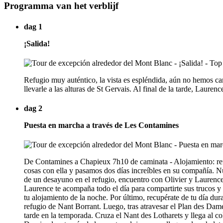
Programma van het verblijf
dag 1
¡Salida!
Refugio muy auténtico, la vista es espléndida, aún no hemos c
llevarle a las alturas de St Gervais. Al final de la tarde, Laure
dag 2
Puesta en marcha a través de Les Contamines
De Contamines a Chapieux 7h10 de caminata - Alojamiento: ref
cosas con ella y pasamos dos días increíbles en su compañía. 
de un desayuno en el refugio, encuentro con Olivier y Laurence 
Laurence te acompaña todo el día para compartirte sus trucos y 
tu alojamiento de la noche. Por último, recupérate de tu día dur
refugio de Nant Borrant. Luego, tras atravesar el Plan des D
tarde en la temporada. Cruza el Nant des Lotharets y llega al