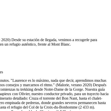
 2020) Desde su estación de llegada, venimos a recogerle para
 en un refugio auténtico, frente al Mont Blanc.
inutos. "Laurence es lo máximo, nada que decir, aprendimos muchas
nos consejos y marcarnos el ritmo." (Malorie, verano 2020) Después
á, comienzas tu trekking desde Notre-Dame de la Gorge. Nuestra guía
hapieux con Olivier, nuestro conductor privado, para un trayecto hacia
nerario detallado: Cruza el torrente del Bon Nant, hasta el chalet-
pero empinada de pedreras, donde grandes neveros permanecen hasta
hasta el refugio del Col de la Croix-du-Bonhomme (2 433 m).