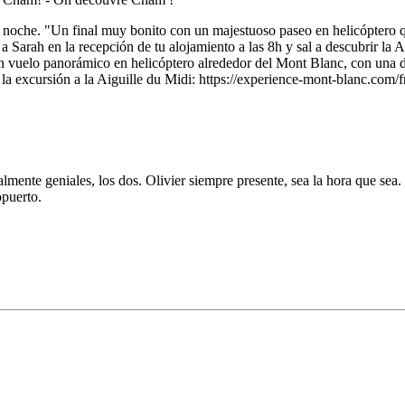
 noche. "Un final muy bonito con un majestuoso paseo en helicóptero 
 Sarah en la recepción de tu alojamiento a las 8h y sal a descubrir la A
un vuelo panorámico en helicóptero alrededor del Mont Blanc, con una du
 la excursión a la Aiguille du Midi: https://experience-mont-blanc.com
lmente geniales, los dos. Olivier siempre presente, sea la hora que sea. 
opuerto.