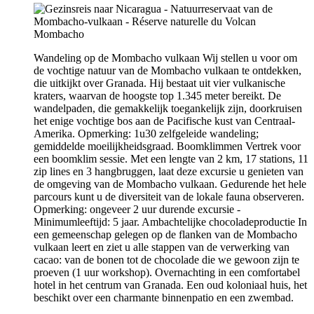
Wandeling op de Mombacho vulkaan Wij stellen u voor om
de vochtige natuur van de Mombacho vulkaan te ontdekken,
die uitkijkt over Granada. Hij bestaat uit vier vulkanische
kraters, waarvan de hoogste top 1.345 meter bereikt. De
wandelpaden, die gemakkelijk toegankelijk zijn, doorkruisen
het enige vochtige bos aan de Pacifische kust van Centraal-
Amerika. Opmerking: 1u30 zelfgeleide wandeling;
gemiddelde moeilijkheidsgraad. Boomklimmen Vertrek voor
een boomklim sessie. Met een lengte van 2 km, 17 stations, 11
zip lines en 3 hangbruggen, laat deze excursie u genieten van
de omgeving van de Mombacho vulkaan. Gedurende het hele
parcours kunt u de diversiteit van de lokale fauna observeren.
Opmerking: ongeveer 2 uur durende excursie -
Minimumleeftijd: 5 jaar. Ambachtelijke chocoladeproductie In
een gemeenschap gelegen op de flanken van de Mombacho
vulkaan leert en ziet u alle stappen van de verwerking van
cacao: van de bonen tot de chocolade die we gewoon zijn te
proeven (1 uur workshop). Overnachting in een comfortabel
hotel in het centrum van Granada. Een oud koloniaal huis, het
beschikt over een charmante binnenpatio en een zwembad.