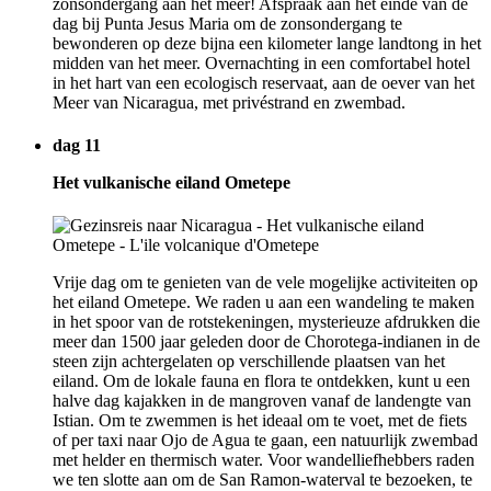
zonsondergang aan het meer! Afspraak aan het einde van de
dag bij Punta Jesus Maria om de zonsondergang te
bewonderen op deze bijna een kilometer lange landtong in het
midden van het meer. Overnachting in een comfortabel hotel
in het hart van een ecologisch reservaat, aan de oever van het
Meer van Nicaragua, met privéstrand en zwembad.
dag 11
Het vulkanische eiland Ometepe
Vrije dag om te genieten van de vele mogelijke activiteiten op
het eiland Ometepe. We raden u aan een wandeling te maken
in het spoor van de rotstekeningen, mysterieuze afdrukken die
meer dan 1500 jaar geleden door de Chorotega-indianen in de
steen zijn achtergelaten op verschillende plaatsen van het
eiland. Om de lokale fauna en flora te ontdekken, kunt u een
halve dag kajakken in de mangroven vanaf de landengte van
Istian. Om te zwemmen is het ideaal om te voet, met de fiets
of per taxi naar Ojo de Agua te gaan, een natuurlijk zwembad
met helder en thermisch water. Voor wandelliefhebbers raden
we ten slotte aan om de San Ramon-waterval te bezoeken, te