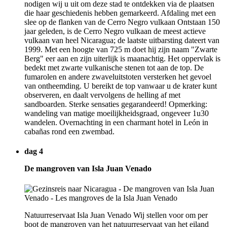
nodigen wij u uit om deze stad te ontdekken via de plaatsen
die haar geschiedenis hebben gemarkeerd. Afdaling met een
slee op de flanken van de Cerro Negro vulkaan Ontstaan 150
jaar geleden, is de Cerro Negro vulkaan de meest actieve
vulkaan van heel Nicaragua; de laatste uitbarsting dateert van
1999. Met een hoogte van 725 m doet hij zijn naam "Zwarte
Berg" eer aan en zijn uiterlijk is maanachtig. Het oppervlak is
bedekt met zwarte vulkanische stenen tot aan de top. De
fumarolen en andere zwaveluitstoten versterken het gevoel
van ontheemding. U bereikt de top vanwaar u de krater kunt
observeren, en daalt vervolgens de helling af met
sandboarden. Sterke sensaties gegarandeerd! Opmerking:
wandeling van matige moeilijkheidsgraad, ongeveer 1u30
wandelen. Overnachting in een charmant hotel in León in
cabañas rond een zwembad.
dag 4
De mangroven van Isla Juan Venado
Natuurreservaat Isla Juan Venado Wij stellen voor om per
boot de mangroven van het natuurreservaat van het eiland