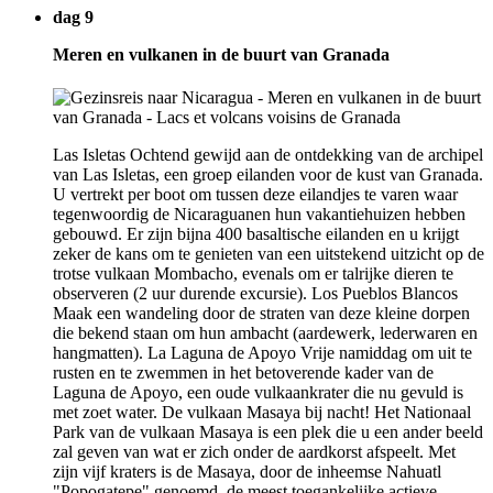
dag 9
Meren en vulkanen in de buurt van Granada
Las Isletas Ochtend gewijd aan de ontdekking van de archipel
van Las Isletas, een groep eilanden voor de kust van Granada.
U vertrekt per boot om tussen deze eilandjes te varen waar
tegenwoordig de Nicaraguanen hun vakantiehuizen hebben
gebouwd. Er zijn bijna 400 basaltische eilanden en u krijgt
zeker de kans om te genieten van een uitstekend uitzicht op de
trotse vulkaan Mombacho, evenals om er talrijke dieren te
observeren (2 uur durende excursie). Los Pueblos Blancos
Maak een wandeling door de straten van deze kleine dorpen
die bekend staan om hun ambacht (aardewerk, lederwaren en
hangmatten). La Laguna de Apoyo Vrije namiddag om uit te
rusten en te zwemmen in het betoverende kader van de
Laguna de Apoyo, een oude vulkaankrater die nu gevuld is
met zoet water. De vulkaan Masaya bij nacht! Het Nationaal
Park van de vulkaan Masaya is een plek die u een ander beeld
zal geven van wat er zich onder de aardkorst afspeelt. Met
zijn vijf kraters is de Masaya, door de inheemse Nahuatl
"Popogatepe" genoemd, de meest toegankelijke actieve