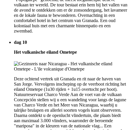
vulkaan ter wereld. De tour bestaat erin hem bij het vallen van
de avond te ontdekken om er de zonsondergang, het lavameer
en de lokale fauna te bewonderen. Overnachting in een
comfortabel hotel in het centrum van Granada. Een oud
koloniaal huis met een charmante binnenpatio en een
zwembad.
dag 10
Het vulkanische eiland Ometepe
Deze ochtend vertrek uit Granada en rit naar de haven van
San Jorge. Vervolgens inscheping op de veerboot richting het
eiland Ometepe (1u30 rijden + 1u15 overtocht per boot).
Natuurreservaat Charco Verde Aan de voet van de vulkaan
Concepción stellen wij u een wandeling voor langs de lagune
van Charco Verde en het Meer van Nicaragua, waarbij u
talrijke brulapen en allerlei soorten vogels kunt observeren.
Daarna ontdekt u de openlucht vlindertuin, die plaats biedt
aan maximaal 3.000 vlinders, waaronder de beroemde
"mariposa" in de kleuren van de nationale vlag... Een