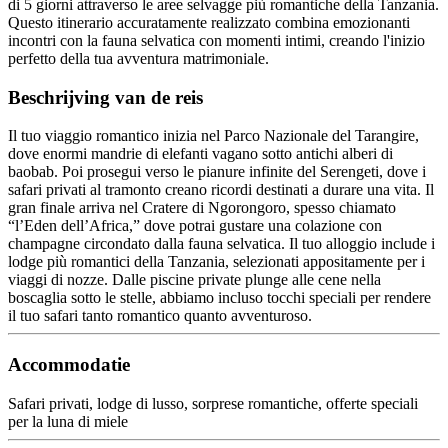
di 5 giorni attraverso le aree selvagge più romantiche della Tanzania.
Questo itinerario accuratamente realizzato combina emozionanti
incontri con la fauna selvatica con momenti intimi, creando l'inizio
perfetto della tua avventura matrimoniale.
Beschrijving van de reis
Il tuo viaggio romantico inizia nel Parco Nazionale del Tarangire,
dove enormi mandrie di elefanti vagano sotto antichi alberi di
baobab. Poi prosegui verso le pianure infinite del Serengeti, dove i
safari privati al tramonto creano ricordi destinati a durare una vita. Il
gran finale arriva nel Cratere di Ngorongoro, spesso chiamato
“l’Eden dell’Africa,” dove potrai gustare una colazione con
champagne circondato dalla fauna selvatica. Il tuo alloggio include i
lodge più romantici della Tanzania, selezionati appositamente per i
viaggi di nozze. Dalle piscine private plunge alle cene nella
boscaglia sotto le stelle, abbiamo incluso tocchi speciali per rendere
il tuo safari tanto romantico quanto avventuroso.
Accommodatie
Safari privati, lodge di lusso, sorprese romantiche, offerte speciali
per la luna di miele