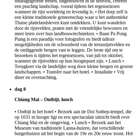
smaragdgroene treden, uitgehouwen in de heuvels, creëren
een prachtig landschap, vooral tijdens het regenseizoen
wanneer de rijst weelderig en levendig is. • Het dorp zelf is
een kleine traditionele gemeenschap waar u het authentieke
Thaise plattelandsleven kunt ontdekken. U kunt wandelen
door de rijstvelden, praten met de vriendelijke bewoners en
meer leren over hun landbouwtechnieken. • Baan Pa Pong
Piang is een paradijs voor fotografen en biedt talloze
mogelijkheden om de schoonheid van de terrasrijstvelden en
de omliggende bergen vast te leggen. De beste tijd om te
bezoeken is tijdens het regenseizoen, van juli tot oktober,
wanneer de rijstvelden op hun hoogtepunt zijn. • Lunch •
Terugkeer via de landelijke weg door kleine bergen en groene
landschappen. • Transfer naar het hotel. • Installatie • Vrij
diner en overnachting.
dag 8
Chiang Mai – Ontbijt, lunch
• Ontbijt in het hotel • Bezoek aan de Doï Suthep-tempel, die
op 1031 m hoogte ligt en een spectaculair uitzicht biedt over
Chiang Mai en de omgeving. • Lunch • Bezoek aan het
Museum van traditionele Lanna-huizen, dat verschillende
burgerhuizen uit het begin van de 19e en 20e eeuw toont. Het