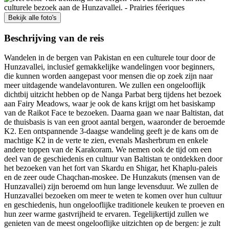
Bekijk alle foto's
Beschrijving van de reis
Wandelen in de bergen van Pakistan en een culturele tour door de
Hunzavallei, inclusief gemakkelijke wandelingen voor beginners,
die kunnen worden aangepast voor mensen die op zoek zijn naar
meer uitdagende wandelavonturen. We zullen een ongelooflijk
dichtbij uitzicht hebben op de Nanga Parbat berg tijdens het bezoek
aan Fairy Meadows, waar je ook de kans krijgt om het basiskamp
van de Raikot Face te bezoeken. Daarna gaan we naar Baltistan, dat
de thuisbasis is van een groot aantal bergen, waaronder de beroemde
K2. Een ontspannende 3-daagse wandeling geeft je de kans om de
machtige K2 in de verte te zien, evenals Masherbrum en enkele
andere toppen van de Karakoram. We nemen ook de tijd om een
deel van de geschiedenis en cultuur van Baltistan te ontdekken door
het bezoeken van het fort van Skardu en Shigar, het Khaplu-paleis
en de zeer oude Chaqchan-moskee. De Hunzakuts (mensen van de
Hunzavallei) zijn beroemd om hun lange levensduur. We zullen de
Hunzavallei bezoeken om meer te weten te komen over hun cultuur
en geschiedenis, hun ongelooflijke traditionele keuken te proeven en
hun zeer warme gastvrijheid te ervaren. Tegelijkertijd zullen we
genieten van de meest ongelooflijke uitzichten op de bergen: je zult