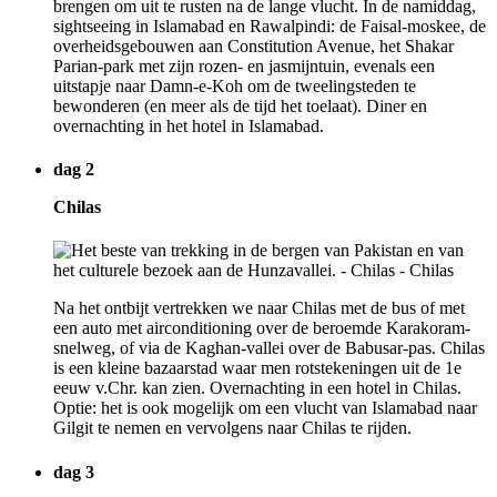
brengen om uit te rusten na de lange vlucht. In de namiddag,
sightseeing in Islamabad en Rawalpindi: de Faisal-moskee, de
overheidsgebouwen aan Constitution Avenue, het Shakar
Parian-park met zijn rozen- en jasmijntuin, evenals een
uitstapje naar Damn-e-Koh om de tweelingsteden te
bewonderen (en meer als de tijd het toelaat). Diner en
overnachting in het hotel in Islamabad.
dag 2
Chilas
Na het ontbijt vertrekken we naar Chilas met de bus of met
een auto met airconditioning over de beroemde Karakoram-
snelweg, of via de Kaghan-vallei over de Babusar-pas. Chilas
is een kleine bazaarstad waar men rotstekeningen uit de 1e
eeuw v.Chr. kan zien. Overnachting in een hotel in Chilas.
Optie: het is ook mogelijk om een vlucht van Islamabad naar
Gilgit te nemen en vervolgens naar Chilas te rijden.
dag 3