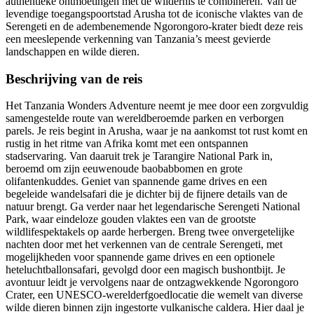
authentieke ontmoetingen met de wildernis te combineren. Van de
levendige toegangspoortstad Arusha tot de iconische vlaktes van de
Serengeti en de adembenemende Ngorongoro-krater biedt deze reis
een meeslepende verkenning van Tanzania’s meest gevierde
landschappen en wilde dieren.
Beschrijving van de reis
Het Tanzania Wonders Adventure neemt je mee door een zorgvuldig
samengestelde route van wereldberoemde parken en verborgen
parels. Je reis begint in Arusha, waar je na aankomst tot rust komt en
rustig in het ritme van Afrika komt met een ontspannen
stadservaring. Van daaruit trek je Tarangire National Park in,
beroemd om zijn eeuwenoude baobabbomen en grote
olifantenkuddes. Geniet van spannende game drives en een
begeleide wandelsafari die je dichter bij de fijnere details van de
natuur brengt. Ga verder naar het legendarische Serengeti National
Park, waar eindeloze gouden vlaktes een van de grootste
wildlifespektakels op aarde herbergen. Breng twee onvergetelijke
nachten door met het verkennen van de centrale Serengeti, met
mogelijkheden voor spannende game drives en een optionele
heteluchtballonsafari, gevolgd door een magisch bushontbijt. Je
avontuur leidt je vervolgens naar de ontzagwekkende Ngorongoro
Crater, een UNESCO-werelderfgoedlocatie die wemelt van diverse
wilde dieren binnen zijn ingestorte vulkanische caldera. Hier daal je