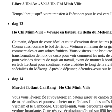
Libre à Hoi An - Vol à Ho Chi Minh Ville
Temps libre jusqu'à votre transfert à l'aéroport pour le vol vers
dag 13
Ho Chi Minh-Ville - Voyage en bateau au delta du Mékong
Ce matin, départ de votre hôtel et route d'environ deux heures
Connu aussi comme le bol de riz du Vietnam en raison de sa grand
commerciales et aux arbres fruitiers. Vous visiterez une briquete
transformation de noix de coco pour voir comment les noix de co
pour voir des tisseurs de tapis au travail, avant de monter à bo
en teck Le Jarai pour continuer votre croisière le long de la ri
spécialités du Mékong. Après le déjeuner, détendez-vous sur le 
dag 14
Marché flottant Cai Rang - Ho Chi Minh-Ville
Vous vous lèverez tôt et voyagerez en bateau jusqu’au canton de
de marchandises et pourrez acheter un café dans l'un des cafés fl
Vietnam et le Cambodge. Cet après-midi, vous parcourrez envir
verdure luxuriante. Cette réserve écologique s'étend sur 850 hec