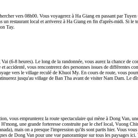
s chercher vers 08h00. Vous voyagerez à Ha Giang en passant par Tuyen 
un restaurant local et arriverez à Ha Giang en fin d'après-midi. Si le te
son Tay.
 Vai (6-8 heures). Le long de la randonnée, vous aurez la chance de cont
 et accidenté, vous rencontrerez des personnes issues de différentes co
yage vers le village reculé de Khuoi My. En cours de route, vous pourre
inuerez jusqu'au village de Ban Tha avant de visiter Nam Dam. Le dîner
tion, vous emprunterez la route spectaculaire qui mène à Dong Van, une
i H'mong, une grande forteresse construite par le chef local, Vuong Chin
anada), mais on a presque l'impression qu'ils sont partis hier. Vous vo
agnes de Dong Van pour une vue panoramique sur tous les paysages ici. V