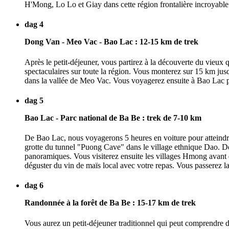
H'Mong, Lo Lo et Giay dans cette région frontalière incroyable 
dag 4
Dong Van - Meo Vac - Bao Lac : 12-15 km de trek
Après le petit-déjeuner, vous partirez à la découverte du vieux
spectaculaires sur toute la région. Vous monterez sur 15 km jus
dans la vallée de Meo Vac. Vous voyagerez ensuite à Bao Lac pou
dag 5
Bao Lac - Parc national de Ba Be : trek de 7-10 km
De Bao Lac, nous voyagerons 5 heures en voiture pour atteindre l
grotte du tunnel "Puong Cave" dans le village ethnique Dao. De 
panoramiques. Vous visiterez ensuite les villages Hmong avant d'
déguster du vin de maïs local avec votre repas. Vous passerez l
dag 6
Randonnée à la forêt de Ba Be : 15-17 km de trek
Vous aurez un petit-déjeuner traditionnel qui peut comprendre d