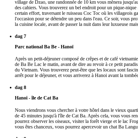
village de Dzao, une randonnée de 10 km vous mènera jusqu'au 
des cahiers. Vous trouverez un bel endroit pour un pique-nique
certain effort, traversant le ruisseau Coc Toc où les villageois g
l'occasion pour se détendre un peu dans l'eau. Ce soir, vous profi
la cuisine locale, avant de passer la nuit dans leur luxueuse mais
dag 7
Parc national Ba Be - Hanoï
Après un petit-déjeuner composé de crêpes et de café vietnamien
de Ba Be Lac le matin, avant de dire au revoir à ce petit paradis
du Vietnam. Vous trouverez peut-être que les locaux sont fascinés
arrêt pour le déjeuner, et vous arriverez à Hanoi avant la tombée
dag 8
Hanoi - île de Cat Ba
Nous viendrons vous chercher à votre hôtel dans le vieux quart
de 45 minutes jusqu'à l'île de Cat Ba. Après cela, vous vous ren
pourrez observer les oiseaux, visiter la forêt vierge et le lac Fr
vous êtes chanceux, vous pourrez apercevoir un chat Ba Langur.