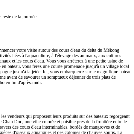
 reste de la journée.
ommencer votre visite autour des cours d'eau du delta du Mékong.
vités liées à l'aquaculture, à l'élevage des animaux, aux cultures
canaux et les cours d'eau. Vous vous arrêterez à une petite usine de
e en bateau, vous ferez une courte promenade jusqu'à un village local
ampagne jusqu'à la jetée. Ici, vous embarquerez sur le magnifique bateau
ienne avant de savourer un somptueux déjeuner de trois plats de
ho en fin d'après-midi.
 les vendeurs qui proposent leurs produits sur des bateaux regorgeant
Chau Doc, une ville colorée et paisible près de la frontière entre le
avers des cours d'eau interminables, bordés de mangroves et de
 espèces d'oiseaux aquatiques et des colonies de chauves-souris. La