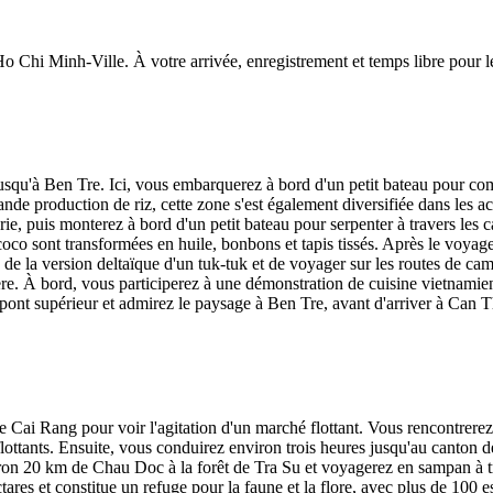
 Ho Chi Minh-Ville. À votre arrivée, enregistrement et temps libre pour le
 jusqu'à Ben Tre. Ici, vous embarquerez à bord d'un petit bateau pour c
e production de riz, cette zone s'est également diversifiée dans les acti
rie, puis monterez à bord d'un petit bateau pour serpenter à travers les 
co sont transformées en huile, bonbons et tapis tissés. Après le voyag
rd de la version deltaïque d'un tuk-tuk et de voyager sur les routes de c
vière. À bord, vous participerez à une démonstration de cuisine vietnam
pont supérieur et admirez le paysage à Ben Tre, avant d'arriver à Can T
 Cai Rang pour voir l'agitation d'un marché flottant. Vous rencontrerez
ottants. Ensuite, vous conduirez environ trois heures jusqu'au canton de 
on 20 km de Chau Doc à la forêt de Tra Su et voyagerez en sampan à tr
tares et constitue un refuge pour la faune et la flore, avec plus de 100