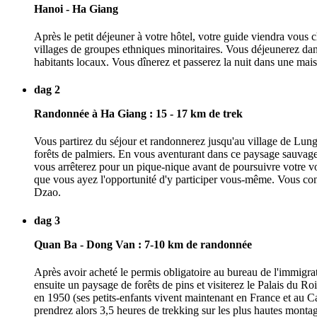
Hanoi - Ha Giang
Après le petit déjeuner à votre hôtel, votre guide viendra vou
villages de groupes ethniques minoritaires. Vous déjeunerez dans 
habitants locaux. Vous dînerez et passerez la nuit dans une mai
dag 2
Randonnée à Ha Giang : 15 - 17 km de trek
Vous partirez du séjour et randonnerez jusqu'au village de Lung
forêts de palmiers. En vous aventurant dans ce paysage sauvage
vous arrêterez pour un pique-nique avant de poursuivre votre vo
que vous ayez l'opportunité d'y participer vous-même. Vous cont
Dzao.
dag 3
Quan Ba - Dong Van : 7-10 km de randonnée
Après avoir acheté le permis obligatoire au bureau de l'immigra
ensuite un paysage de forêts de pins et visiterez le Palais du Ro
en 1950 (ses petits-enfants vivent maintenant en France et au C
prendrez alors 3,5 heures de trekking sur les plus hautes mont