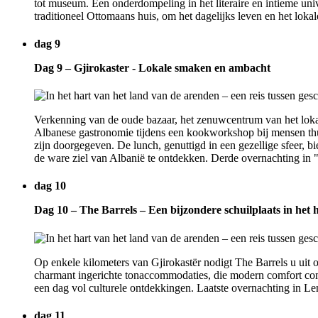
tot museum. Een onderdompeling in het literaire en intieme uni
traditioneel Ottomaans huis, om het dagelijks leven en het loka
dag 9
Dag 9 – Gjirokaster - Lokale smaken en ambacht
Verkenning van de oude bazaar, het zenuwcentrum van het lokal
Albanese gastronomie tijdens een kookworkshop bij mensen thuis
zijn doorgegeven. De lunch, genuttigd in een gezellige sfeer, 
de ware ziel van Albanië te ontdekken. Derde overnachting in
dag 10
Dag 10 – The Barrels – Een bijzondere schuilplaats in het
Op enkele kilometers van Gjirokastër nodigt The Barrels u uit 
charmant ingerichte tonaccommodaties, die modern comfort comb
een dag vol culturele ontdekkingen. Laatste overnachting in Le
dag 11