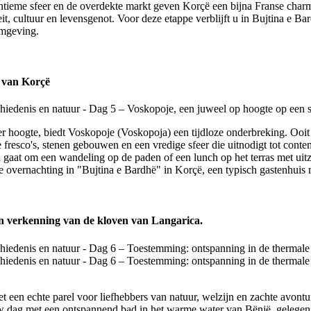
ntieme sfeer en de overdekte markt geven Korçë een bijna Franse charm
it, cultuur en levensgenot. Voor deze etappe verblijft u in Bujtina e B
omgeving.
p van Korçë
hoogte, biedt Voskopoje (Voskopoja) een tijdloze onderbreking. Ooit e
 fresco's, stenen gebouwen en een vredige sfeer die uitnodigt tot con
 gaat om een wandeling op de paden of een lunch op het terras met uitzi
de overnachting in "Bujtina e Bardhë" in Korçë, een typisch gastenhuis
n verkenning van de kloven van Langarica.
t een echte parel voor liefhebbers van natuur, welzijn en zachte avont
 uw dag met een ontspannend bad in het warme water van Bënjë, geleg