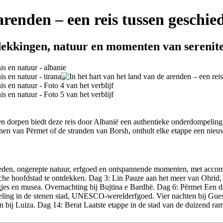
arenden – een reis tussen geschie
tdekkingen, natuur en momenten van serenite
en dorpen biedt deze reis door Albanië een authentieke onderdompeling 
nen van Përmet of de stranden van Borsh, onthult elke etappe een nieu
teden, ongerepte natuur, erfgoed en ontspannende momenten, met accom
che hoofdstad te ontdekken. Dag 3: Lin Pauze aan het meer van Ohrid, i
egjes en musea. Overnachting bij Bujtina e Bardhë. Dag 6: Përmet Een d
peling in de stenen stad, UNESCO-werelderfgoed. Vier nachten bij Gu
en bij Luiza. Dag 14: Berat Laatste etappe in de stad van de duizend r