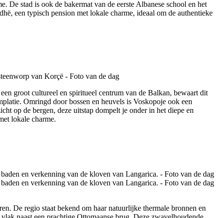
e. De stad is ook de bakermat van de eerste Albanese school en het
ardhë, een typisch pension met lokale charme, ideaal om de authentieke
en groot cultureel en spiritueel centrum van de Balkan, bewaart dit
templatie. Omringd door bossen en heuvels is Voskopoje ook een
cht op de bergen, deze uitstap dompelt je onder in het diepe en
 met lokale charme.
uren. De regio staat bekend om haar natuurlijke thermale bronnen en
en vlak naast een prachtige Ottomaanse brug. Deze zwavelhoudende