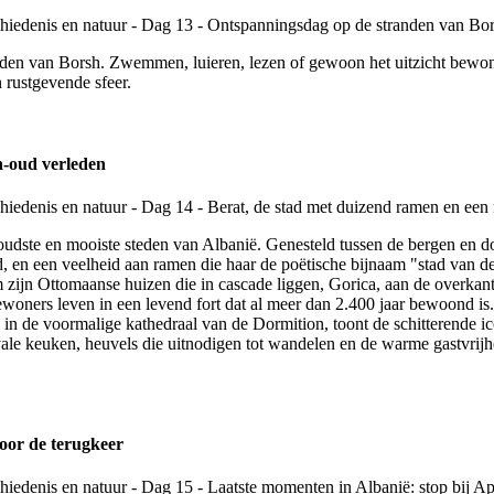
nden van Borsh. Zwemmen, luieren, lezen of gewoon het uitzicht bewon
 rustgevende sfeer.
a-oud verleden
ste en mooiste steden van Albanië. Genesteld tussen de bergen en doo
, en een veelheid aan ramen die haar de poëtische bijnaam "stad van de
 Ottomaanse huizen die in cascade liggen, Gorica, aan de overkant van 
oners leven in een levend fort dat al meer dan 2.400 jaar bewoond is.
 de voormalige kathedraal van de Dormition, toont de schitterende ico
royale keuken, heuvels die uitnodigen tot wandelen en de warme gastvri
voor de terugkeer