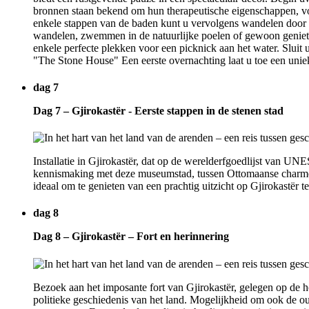
bronnen staan bekend om hun therapeutische eigenschappen, voo
enkele stappen van de baden kunt u vervolgens wandelen door 
wandelen, zwemmen in de natuurlijke poelen of gewoon genieten
enkele perfecte plekken voor een picknick aan het water. Slui
"The Stone House" Een eerste overnachting laat u toe een unie
dag 7
Dag 7 – Gjirokastër - Eerste stappen in de stenen stad
Installatie in Gjirokastër, dat op de werelderfgoedlijst van U
kennismaking met deze museumstad, tussen Ottomaanse charme en
ideaal om te genieten van een prachtig uitzicht op Gjirokastër t
dag 8
Dag 8 – Gjirokastër – Fort en herinnering
Bezoek aan het imposante fort van Gjirokastër, gelegen op de 
politieke geschiedenis van het land. Mogelijkheid om ook de 