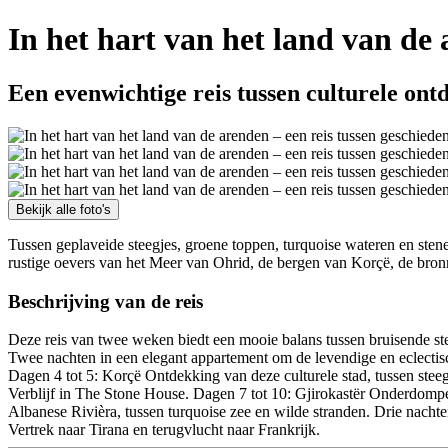
In het hart van het land van de 
Een evenwichtige reis tussen culturele on
Bekijk alle foto's
Tussen geplaveide steegjes, groene toppen, turquoise wateren en sten
rustige oevers van het Meer van Ohrid, de bergen van Korçë, de bron
Beschrijving van de reis
Deze reis van twee weken biedt een mooie balans tussen bruisende s
Twee nachten in een elegant appartement om de levendige en eclectis
Dagen 4 tot 5: Korçë Ontdekking van deze culturele stad, tussen ste
Verblijf in The Stone House. Dagen 7 tot 10: Gjirokastër Onderdom
Albanese Rivièra, tussen turquoise zee en wilde stranden. Drie nacht
Vertrek naar Tirana en terugvlucht naar Frankrijk.