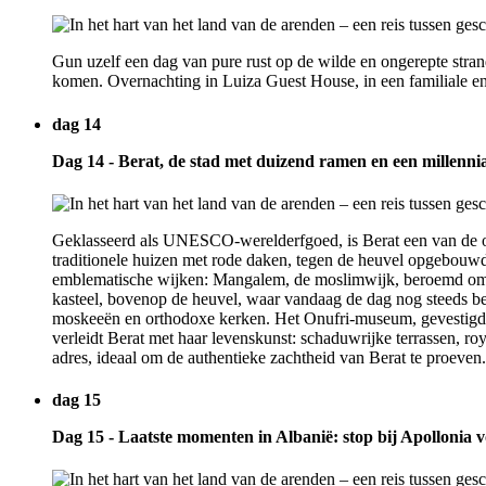
Gun uzelf een dag van pure rust op de wilde en ongerepte stra
komen. Overnachting in Luiza Guest House, in een familiale en
dag 14
Dag 14 - Berat, de stad met duizend ramen en een millenni
Geklasseerd als UNESCO-werelderfgoed, is Berat een van de oud
traditionele huizen met rode daken, tegen de heuvel opgebouwd
emblematische wijken: Mangalem, de moslimwijk, beroemd om zijn
kasteel, bovenop de heuvel, waar vandaag de dag nog steeds bew
moskeeën en orthodoxe kerken. Het Onufri-museum, gevestigd in
verleidt Berat met haar levenskunst: schaduwrijke terrassen, 
adres, ideaal om de authentieke zachtheid van Berat te proeven.
dag 15
Dag 15 - Laatste momenten in Albanië: stop bij Apollonia 