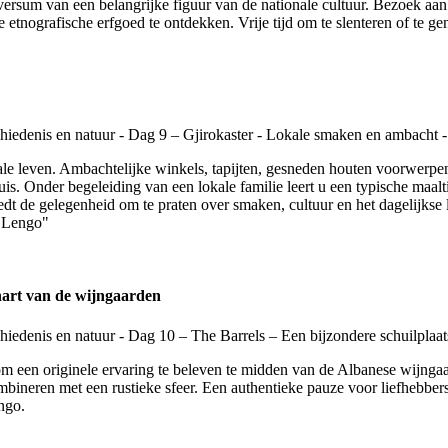
versum van een belangrijke figuur van de nationale cultuur. Bezoek aan
le etnografische erfgoed te ontdekken. Vrije tijd om te slenteren of te 
e leven. Ambachtelijke winkels, tapijten, gesneden houten voorwerpen
. Onder begeleiding van een lokale familie leert u een typische maalti
biedt de gelegenheid om te praten over smaken, cultuur en het dagelijks
 "Lengo"
 hart van de wijngaarden
om een originele ervaring te beleven te midden van de Albanese wijngaa
ineren met een rustieke sfeer. Een authentieke pauze voor liefhebbers
ngo.