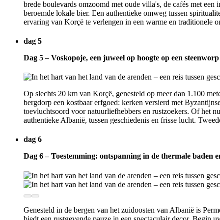
brede boulevards omzoomd met oude villa's, de cafés met een i
beroemde lokale bier. Een authentieke omweg tussen spiritualite
ervaring van Korçë te verlengen in een warme en traditionele 
dag 5
Dag 5 – Voskopoje, een juweel op hoogte op een steenwor
Op slechts 20 km van Korçë, genesteld op meer dan 1.100 meter 
bergdorp een kostbaar erfgoed: kerken versierd met Byzantijnse
toevluchtsoord voor natuurliefhebbers en rustzoekers. Of het nu
authentieke Albanië, tussen geschiedenis en frisse lucht. Twee
dag 6
Dag 6 – Toestemming: ontspanning in de thermale baden e
Genesteld in de bergen van het zuidoosten van Albanië is Perme
biedt een rustgevende pauze in een spectaculair decor. Begin