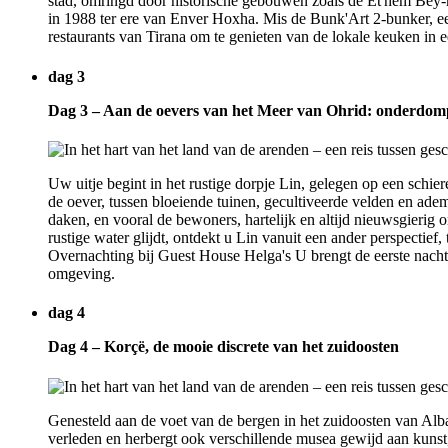
stad, omringd door historische gebouwen zoals de Et'hem Bey-
in 1988 ter ere van Enver Hoxha. Mis de Bunk'Art 2-bunker, een o
restaurants van Tirana om te genieten van de lokale keuken in 
dag 3
Dag 3 – Aan de oevers van het Meer van Ohrid: onderdompel
Uw uitje begint in het rustige dorpje Lin, gelegen op een schiere
de oever, tussen bloeiende tuinen, gecultiveerde velden en ade
daken, en vooral de bewoners, hartelijk en altijd nieuwsgierig o
rustige water glijdt, ontdekt u Lin vanuit een ander perspectief, 
Overnachting bij Guest House Helga's U brengt de eerste nacht 
omgeving.
dag 4
Dag 4 – Korçë, de mooie discrete van het zuidoosten
Genesteld aan de voet van de bergen in het zuidoosten van Alban
verleden en herbergt ook verschillende musea gewijd aan kunst,