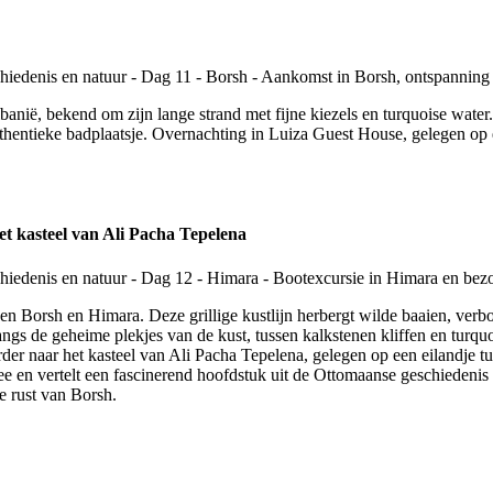
Albanië, bekend om zijn lange strand met fijne kiezels en turquoise wa
authentieke badplaatsje. Overnachting in Luiza Guest House, gelegen op e
t kasteel van Ali Pacha Tepelena
n Borsh en Himara. Deze grillige kustlijn herbergt wilde baaien, verbor
 langs de geheime plekjes van de kust, tussen kalkstenen kliffen en turq
der naar het kasteel van Ali Pacha Tepelena, gelegen op een eilandje t
 Zee en vertelt een fascinerend hoofdstuk uit de Ottomaanse geschieden
e rust van Borsh.