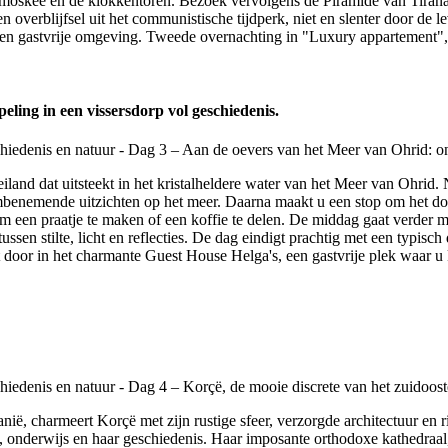
moskee en de klokkentoren. Bezoek vervolgens de Piramide van Tirana,
verblijfsel uit het communistische tijdperk, niet en slenter door de lev
een gastvrije omgeving. Tweede overnachting in "Luxury appartement", i
ing in een vissersdorp vol geschiedenis.
iland dat uitsteekt in het kristalheldere water van het Meer van Ohrid. N
mbenemende uitzichten op het meer. Daarna maakt u een stop om het dor
m een praatje te maken of een koffie te delen. De middag gaat verder met
tussen stilte, licht en reflecties. De dag eindigt prachtig met een typisc
door in het charmante Guest House Helga's, een gastvrije plek waar u k
ië, charmeert Korçë met zijn rustige sfeer, verzorgde architectuur en r
 onderwijs en haar geschiedenis. Haar imposante orthodoxe kathedraal, 