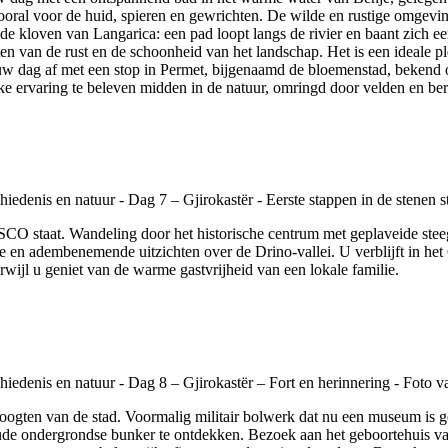
ral voor de huid, spieren en gewrichten. De wilde en rustige omgeving
de kloven van Langarica: een pad loopt langs de rivier en baant zich
 van de rust en de schoonheid van het landschap. Het is een ideale pl
t uw dag af met een stop in Permet, bijgenaamd de bloemenstad, bekend 
ke ervaring te beleven midden in de natuur, omringd door velden en be
NESCO staat. Wandeling door het historische centrum met geplaveide stee
 adembenemende uitzichten over de Drino-vallei. U verblijft in het Gu
erwijl u geniet van de warme gastvrijheid van een lokale familie.
hoogten van de stad. Voormalig militair bolwerk dat nu een museum is g
oude ondergrondse bunker te ontdekken. Bezoek aan het geboortehuis v