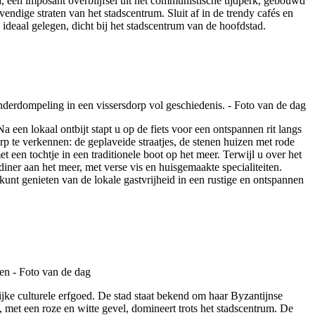
 een imposant overblijfsel uit het communistische tijdperk, gebouwd
endige straten van het stadscentrum. Sluit af in de trendy cafés en
deaal gelegen, dicht bij het stadscentrum van de hoofdstad.
a een lokaal ontbijt stapt u op de fiets voor een ontspannen rit langs
p te verkennen: de geplaveide straatjes, de stenen huizen met rode
 een tochtje in een traditionele boot op het meer. Terwijl u over het
h diner aan het meer, met verse vis en huisgemaakte specialiteiten.
unt genieten van de lokale gastvrijheid in een rustige en ontspannen
ijke culturele erfgoed. De stad staat bekend om haar Byzantijnse
met een roze en witte gevel, domineert trots het stadscentrum. De