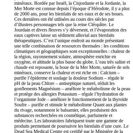
minéraux. Bordée par Israël, la Cisjordanie et la Jordanie, la
Mer Morte est connue depuis l’époque d’Hérodote, il y a plus
de 2000 ans, pour les bienfaits de ses eaux et de ses boues.
Ces dernières ont été utilisées au cours des siècles par
d’illustres personnages tels que la reine Cléopâtre. Le
Jourdain et divers fleuves s’y déversent, et l’évaporation des
eaux captives laisse un sédiment alluvial aux bienfaits
thérapeutiques. C’est l’unique endroit au monde présentant
une telle combinaison de ressources thermales : les conditions
climatiques et géographiques sont exceptionnelles : chaleur de
la région, rayonnement solaire, atmosphère enrichie en
oxygène, et altitude la plus basse du globe. L’eau très saline et
chaude est reposante, la boue de la Mer Morte, saturée de sels
minéraux, conserve la chaleur et est riche en : Calcium –
purifie l’épiderme et soulage la douleur Sodium – régule le
pH de la peau Chlore – antiseptique naturel, réduit les
gonflements Magnésium – améliore le métabolisme de la peau
et protège des allergies Potassium – régule l’hydratation de
l’organisme Iode – améliore le fonctionnement de la thyroïde
Soufre – purifie et stimule le métabolisme Quant aux plantes
du rivage, notamment le balsamier, elles produisent des
substances recherchées en cosmétique, parfumerie et
médecine. Les laboratoires fabriquent toute une gamme de
produits permettant de poursuivre les bienfaits d’une cure. Le
Dead Sea Medical Centre est certifié par le Ministère de la