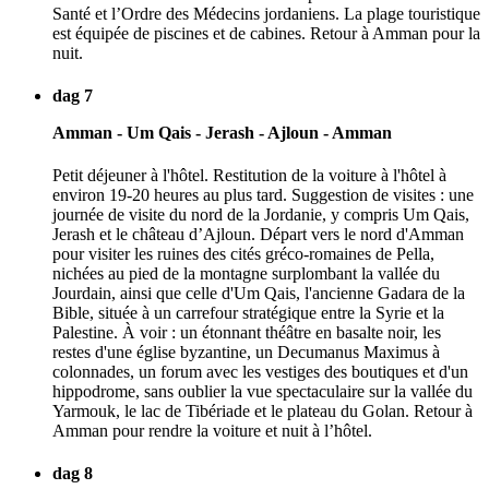
Santé et l’Ordre des Médecins jordaniens. La plage touristique
est équipée de piscines et de cabines. Retour à Amman pour la
nuit.
dag 7
Amman - Um Qais - Jerash - Ajloun - Amman
Petit déjeuner à l'hôtel. Restitution de la voiture à l'hôtel à
environ 19-20 heures au plus tard. Suggestion de visites : une
journée de visite du nord de la Jordanie, y compris Um Qais,
Jerash et le château d’Ajloun. Départ vers le nord d'Amman
pour visiter les ruines des cités gréco-romaines de Pella,
nichées au pied de la montagne surplombant la vallée du
Jourdain, ainsi que celle d'Um Qais, l'ancienne Gadara de la
Bible, située à un carrefour stratégique entre la Syrie et la
Palestine. À voir : un étonnant théâtre en basalte noir, les
restes d'une église byzantine, un Decumanus Maximus à
colonnades, un forum avec les vestiges des boutiques et d'un
hippodrome, sans oublier la vue spectaculaire sur la vallée du
Yarmouk, le lac de Tibériade et le plateau du Golan. Retour à
Amman pour rendre la voiture et nuit à l’hôtel.
dag 8