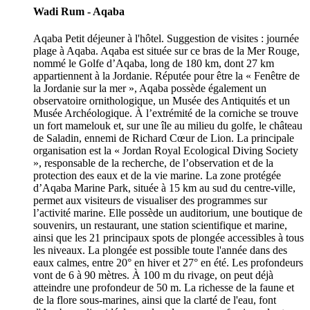
Wadi Rum - Aqaba
Aqaba Petit déjeuner à l'hôtel. Suggestion de visites : journée
plage à Aqaba. Aqaba est située sur ce bras de la Mer Rouge,
nommé le Golfe d’Aqaba, long de 180 km, dont 27 km
appartiennent à la Jordanie. Réputée pour être la « Fenêtre de
la Jordanie sur la mer », Aqaba possède également un
observatoire ornithologique, un Musée des Antiquités et un
Musée Archéologique. À l’extrémité de la corniche se trouve
un fort mamelouk et, sur une île au milieu du golfe, le château
de Saladin, ennemi de Richard Cœur de Lion. La principale
organisation est la « Jordan Royal Ecological Diving Society
», responsable de la recherche, de l’observation et de la
protection des eaux et de la vie marine. La zone protégée
d’Aqaba Marine Park, située à 15 km au sud du centre-ville,
permet aux visiteurs de visualiser des programmes sur
l’activité marine. Elle possède un auditorium, une boutique de
souvenirs, un restaurant, une station scientifique et marine,
ainsi que les 21 principaux spots de plongée accessibles à tous
les niveaux. La plongée est possible toute l'année dans des
eaux calmes, entre 20° en hiver et 27° en été. Les profondeurs
vont de 6 à 90 mètres. À 100 m du rivage, on peut déjà
atteindre une profondeur de 50 m. La richesse de la faune et
de la flore sous-marines, ainsi que la clarté de l'eau, font