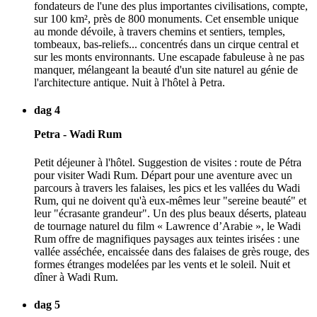
fondateurs de l'une des plus importantes civilisations, compte,
sur 100 km², près de 800 monuments. Cet ensemble unique
au monde dévoile, à travers chemins et sentiers, temples,
tombeaux, bas-reliefs... concentrés dans un cirque central et
sur les monts environnants. Une escapade fabuleuse à ne pas
manquer, mélangeant la beauté d'un site naturel au génie de
l'architecture antique. Nuit à l'hôtel à Petra.
dag 4
Petra - Wadi Rum
Petit déjeuner à l'hôtel. Suggestion de visites : route de Pétra
pour visiter Wadi Rum. Départ pour une aventure avec un
parcours à travers les falaises, les pics et les vallées du Wadi
Rum, qui ne doivent qu'à eux-mêmes leur "sereine beauté" et
leur "écrasante grandeur". Un des plus beaux déserts, plateau
de tournage naturel du film « Lawrence d’Arabie », le Wadi
Rum offre de magnifiques paysages aux teintes irisées : une
vallée asséchée, encaissée dans des falaises de grès rouge, des
formes étranges modelées par les vents et le soleil. Nuit et
dîner à Wadi Rum.
dag 5