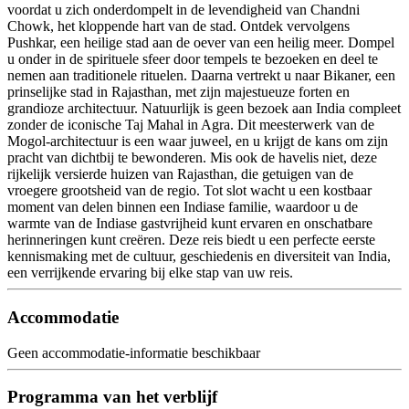
voordat u zich onderdompelt in de levendigheid van Chandni
Chowk, het kloppende hart van de stad. Ontdek vervolgens
Pushkar, een heilige stad aan de oever van een heilig meer. Dompel
u onder in de spirituele sfeer door tempels te bezoeken en deel te
nemen aan traditionele rituelen. Daarna vertrekt u naar Bikaner, een
prinselijke stad in Rajasthan, met zijn majestueuze forten en
grandioze architectuur. Natuurlijk is geen bezoek aan India compleet
zonder de iconische Taj Mahal in Agra. Dit meesterwerk van de
Mogol-architectuur is een waar juweel, en u krijgt de kans om zijn
pracht van dichtbij te bewonderen. Mis ook de havelis niet, deze
rijkelijk versierde huizen van Rajasthan, die getuigen van de
vroegere grootsheid van de regio. Tot slot wacht u een kostbaar
moment van delen binnen een Indiase familie, waardoor u de
warmte van de Indiase gastvrijheid kunt ervaren en onschatbare
herinneringen kunt creëren. Deze reis biedt u een perfecte eerste
kennismaking met de cultuur, geschiedenis en diversiteit van India,
een verrijkende ervaring bij elke stap van uw reis.
Accommodatie
Geen accommodatie-informatie beschikbaar
Programma van het verblijf