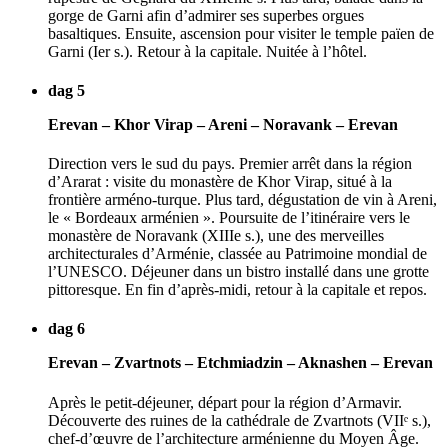
gorge de Garni afin d’admirer ses superbes orgues
basaltiques. Ensuite, ascension pour visiter le temple païen de
Garni (Ier s.). Retour à la capitale. Nuitée à l’hôtel.
dag 5
Erevan – Khor Virap – Areni – Noravank – Erevan
Direction vers le sud du pays. Premier arrêt dans la région
d’Ararat : visite du monastère de Khor Virap, situé à la
frontière arméno-turque. Plus tard, dégustation de vin à Areni,
le « Bordeaux arménien ». Poursuite de l’itinéraire vers le
monastère de Noravank (XIIIe s.), une des merveilles
architecturales d’Arménie, classée au Patrimoine mondial de
l’UNESCO. Déjeuner dans un bistro installé dans une grotte
pittoresque. En fin d’après-midi, retour à la capitale et repos.
dag 6
Erevan – Zvartnots – Etchmiadzin – Aknashen – Erevan
Après le petit-déjeuner, départ pour la région d’Armavir.
Découverte des ruines de la cathédrale de Zvartnots (VIIᵉ s.),
chef-d’œuvre de l’architecture arménienne du Moyen Âge.