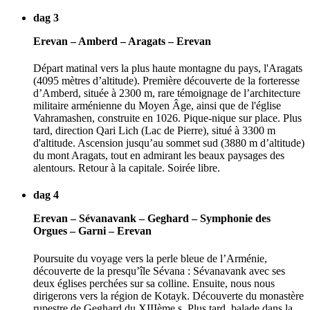
dag 3
Erevan – Amberd – Aragats – Erevan
Départ matinal vers la plus haute montagne du pays, l'Aragats
(4095 mètres d’altitude). Première découverte de la forteresse
d’Amberd, située à 2300 m, rare témoignage de l’architecture
militaire arménienne du Moyen Âge, ainsi que de l'église
Vahramashen, construite en 1026. Pique-nique sur place. Plus
tard, direction Qari Lich (Lac de Pierre), situé à 3300 m
d'altitude. Ascension jusqu’au sommet sud (3880 m d’altitude)
du mont Aragats, tout en admirant les beaux paysages des
alentours. Retour à la capitale. Soirée libre.
dag 4
Erevan – Sévanavank – Geghard – Symphonie des
Orgues – Garni – Erevan
Poursuite du voyage vers la perle bleue de l’Arménie,
découverte de la presqu’île Sévana : Sévanavank avec ses
deux églises perchées sur sa colline. Ensuite, nous nous
dirigerons vers la région de Kotayk. Découverte du monastère
rupestre de Geghard du XIIIème s. Plus tard, balade dans la