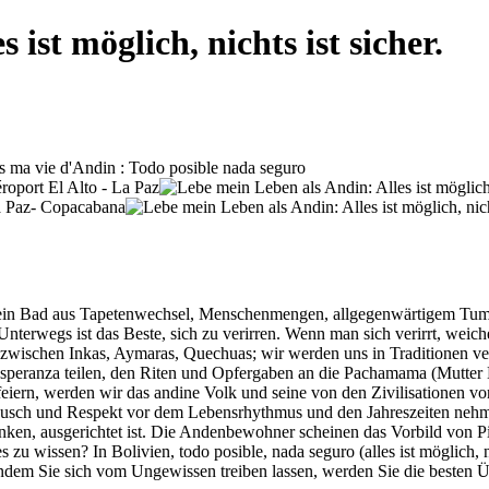
ist möglich, nichts ist sicher.
 ein Bad aus Tapetenwechsel, Menschenmengen, allgegenwärtigem Tumu
 „Unterwegs ist das Beste, sich zu verirren. Wenn man sich verirrt, wei
, zwischen Inkas, Aymaras, Quechuas; wir werden uns in Traditionen ve
Esperanza teilen, den Riten und Opfergaben an die Pachamama (Mutter 
 feiern, werden wir das andine Volk und seine von den Zivilisationen v
ausch und Respekt vor dem Lebensrhythmus und den Jahreszeiten nehmen
ken, ausgerichtet ist. Die Andenbewohner scheinen das Vorbild von Pi
s zu wissen? In Bolivien, todo posible, nada seguro (alles ist möglich, 
dem Sie sich vom Ungewissen treiben lassen, werden Sie die besten Ü