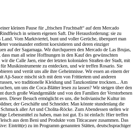
iner kleinen Pause für „frischen Fruchtsaft“ auf dem Mercado
Rindfleisch in seinem eigenen Saft. Die Herausforderung: sie zu
nzes Land. Vom Marktviertel, bunt und voller Gerüche, überquert man
eter voneinander entfernt koexistieren und deren einziger
auen auf der Sagarnaga. Wir durchqueren den Mercado de Las Brujas,
, dass man all seine Hoffnungen in den Kauf des gewünschten
ir die Calle Jaen, eine der letzten kolonialen Straßen der Stadt, mit
für Musikinstrumente zu entdecken, und wir treffen Rosario. Sie
obieren und verrät uns alle ihre Geheimnisse. Wir essen an einem der
it Aji-Sauce mischt sich mit dem von Frittiertem und anderen
errassen, wo traditionelle Kleidung und Tanzkostüme trocknen... Am
uchen, um uns die Coca-Blätter lesen zu lassen? Wir steigen über den
g, bunt durch große Wandgemälde und von den Familien der Verstorbenen
en. Dieser Besuch ermöglicht es uns, die bolivianische Kultur im
ildner, der Geschäfte und Schneider. Man könnte stundenlang die
, Schmuck aller Art und Cholita-Röcke. Zum Abendessen stellen wir
ge Lebensmittel zu haben, man isst gut. Es ist einfach: Hier treffen
Fleisch aus dem Beni und Produkte vom Titicacasee zusammen. Das
ve: Eintritt(e) zu im Programm genannten Stätten, deutschsprachiger