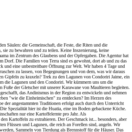
den Säulen: die Gemeinschaft, die Feste, die Riten und die
 sie zu bewahren und zu teilen. Keine Inszenierung, keine
chamama im Zentrum des Glaubens und der Opfergaben. Die Agentur hat
em Dorf. Die Familien von Terra sind es gewohnt, dort ab und zu das
ck und eine unbestreitbare Öffnung zur Welt. Wir haben 4 Tage und
erraschen zu lassen, von Begegnungen und von dem, was wir daraus
en Gipfeln zu kraxeln? Trek zu den Lagunen von Condoriri Jaime, ein
d um die Lagunen und den Condoriri. Wir kümmern uns um die
am Fuße der Gletscher mit unserer Karawane von Maultieren begleiten.
s geschafft, das Andinismus in der Region zu entwickeln und nehmen
s Leben "wie die Einheimischen" zu entdecken? Im Herzen des
e der angestammten Traditionen erfolgt auch durch den Unterricht
Die Spezialität hier ist die Huatia, eine im Boden gebackene Küche.
schaften nur eine Kartoffelernte pro Jahr. Als
n Kartoffeln zu extrahieren. Der Geschmack ist... besonders, aber
lten Flüssen und Lagunen, die reich an Forellen sind, angeln. Wir
 werden, Sammeln von Tierdung als Brennstoff für die Häuser. Das