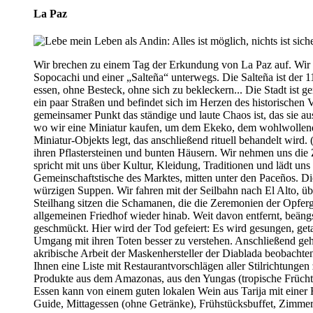
La Paz
Wir brechen zu einem Tag der Erkundung von La Paz auf. Wir s
Sopocachi und einer „Salteña“ unterwegs. Die Salteña ist der 1
essen, ohne Besteck, ohne sich zu bekleckern... Die Stadt ist g
ein paar Straßen und befindet sich im Herzen des historischen 
gemeinsamer Punkt das ständige und laute Chaos ist, das sie 
wo wir eine Miniatur kaufen, um dem Ekeko, dem wohlwollende
Miniatur-Objekts legt, das anschließend rituell behandelt wird.
ihren Pflastersteinen und bunten Häusern. Wir nehmen uns die 
spricht mit uns über Kultur, Kleidung, Traditionen und lädt un
Gemeinschaftstische des Marktes, mitten unter den Paceños. Di
würzigen Suppen. Wir fahren mit der Seilbahn nach El Alto, üb
Steilhang sitzen die Schamanen, die die Zeremonien der Opferg
allgemeinen Friedhof wieder hinab. Weit davon entfernt, beängs
geschmückt. Hier wird der Tod gefeiert: Es wird gesungen, get
Umgang mit ihren Toten besser zu verstehen. Anschließend geh
akribische Arbeit der Maskenhersteller der Diablada beobacht
Ihnen eine Liste mit Restaurantvorschlägen aller Stilrichtungen
Produkte aus dem Amazonas, aus den Yungas (tropische Frücht
Essen kann von einem guten lokalen Wein aus Tarija mit einer 
Guide, Mittagessen (ohne Getränke), Frühstücksbuffet, Zimmer