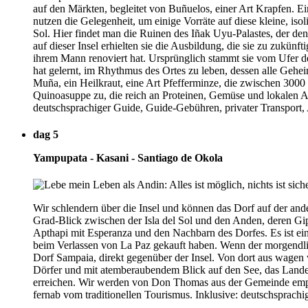
auf den Märkten, begleitet von Buñuelos, einer Art Krapfen. E
nutzen die Gelegenheit, um einige Vorräte auf diese kleine, isoli
Sol. Hier findet man die Ruinen des Iñak Uyu-Palastes, der de
auf dieser Insel erhielten sie die Ausbildung, die sie zu zukü
ihrem Mann renoviert hat. Ursprünglich stammt sie vom Ufer des
hat gelernt, im Rhythmus des Ortes zu leben, dessen alle Geheim
Muña, ein Heilkraut, eine Art Pfefferminze, die zwischen 3000
Quinoasuppe zu, die reich an Proteinen, Gemüse und lokalen A
deutschsprachiger Guide, Guide-Gebühren, privater Transport
dag 5
Yampupata - Kasani - Santiago de Okola
Wir schlendern über die Insel und können das Dorf auf der and
Grad-Blick zwischen der Isla del Sol und den Anden, deren Gip
Apthapi mit Esperanza und den Nachbarn des Dorfes. Es ist ein 
beim Verlassen von La Paz gekauft haben. Wenn der morgendlic
Dorf Sampaia, direkt gegenüber der Insel. Von dort aus wagen
Dörfer und mit atemberaubendem Blick auf den See, das Lande
erreichen. Wir werden von Don Thomas aus der Gemeinde empfang
fernab vom traditionellen Tourismus. Inklusive: deutschsprac