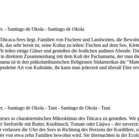
 Titicaca-Sees liegt. Familien von Fischern und Landwirten, die Bewoh
k, das sehr bereit ist, seine Kultur zu teilen: Fischen auf dem See, K
ir teilen einige Gläser und genießen die festlichen andinen Abende. Di
t in direktem Zusammenhang mit dem Kult der Pachamama, der man dies
mama ist in den präkolumbianischen Religionen Südamerikas die "Mutt
irgendeine Art von Kultstätte, ihr kann man jederzeit und überall Ehre e
ieses so charakteristischen Mikroklimas des Titicaca zu genießen. Wi
 Seeforelle mit Butter, Knoblauch, Tomate oder Llajwa – der unverzi
 verlassen die Ufer des Sees in Richtung des Herzens der Kordillere, 
r von etwa zehn Familien bewohnt wird. Sie übernachten in der Ecolod