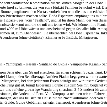
ine sehr wohltuende Kombination für die kühlen Morgen in der Höhe. Da
erte Insel zu bringen, die von etwa fünfzig Familien bewohnt wird. Die I
n Sonnenjungfrauen, den Ñustas, vorbehalten war, die aus den edelste
nftigen Priesterinnen machen sollte. Doña Esperanza empfängt uns mit ih
 Titicaca-Sees, vom "Festland", und ist für ihren Mann, der von dieser
nisse sie kennt und die sie mit uns teilen wird. Wir können ihre Plant
 und 4000 m Höhe wächst und anscheinend gegen fast alles hilft. Am s
romen ist, zum Abendessen. Sie übernachten bei Doña Esperanza. Inklu
, Abendessen (ohne Getränke), Zimmer & Frühstück, Mittagessen.
eren Seite über den Strand erreichen, für einen schönen Spaziergang. 
fel Llampu den See überragt. Auf den Pfaden begegnen wir unerwartet 
Mittagessen, bei dem jeder zum Essen beiträgt und wir unsere Gerichte
he Fang gut ist, bringt Esperanza Forelle aus dem See mit, begleitet
 wir uns auf eine großartige Wanderung (maximal 3-4 Stunden) bis zu
sinnere, die Anden und Peru. Von Yampupata nehmen wir ein Fahrzeug,
en, der uns bei sich zu Hause für die Nacht aufnimmt, oder von einer
higer Guide, Guide-Gebühren, privater Transport, Abendessen (ohne Get