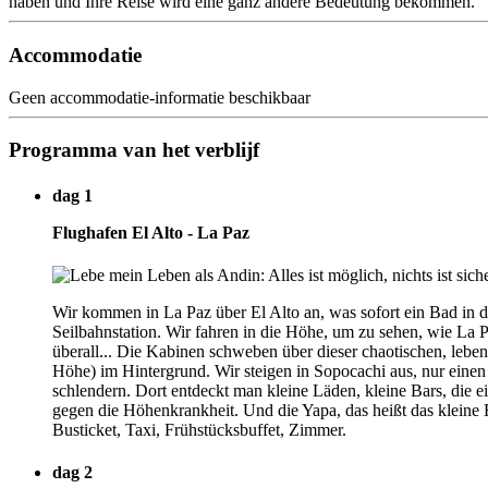
haben und Ihre Reise wird eine ganz andere Bedeutung bekommen.
Accommodatie
Geen accommodatie-informatie beschikbaar
Programma van het verblijf
dag 1
Flughafen El Alto - La Paz
Wir kommen in La Paz über El Alto an, was sofort ein Bad in d
Seilbahnstation. Wir fahren in die Höhe, um zu sehen, wie La Paz
überall... Die Kabinen schweben über dieser chaotischen, lebe
Höhe) im Hintergrund. Wir steigen in Sopocachi aus, nur einen 
schlendern. Dort entdeckt man kleine Läden, kleine Bars, die e
gegen die Höhenkrankheit. Und die Yapa, das heißt das kleine 
Busticket, Taxi, Frühstücksbuffet, Zimmer.
dag 2