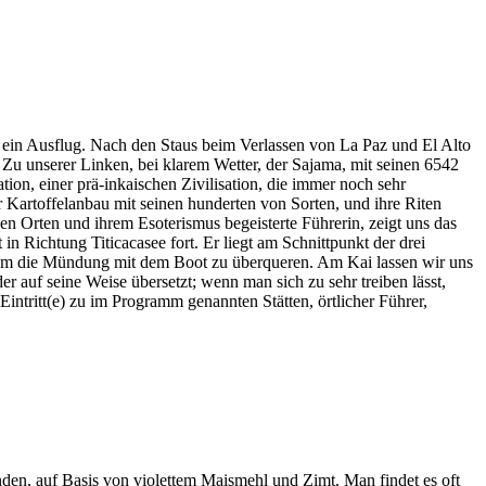
 ein Ausflug. Nach den Staus beim Verlassen von La Paz und El Alto
 Zu unserer Linken, bei klarem Wetter, der Sajama, mit seinen 6542
ion, einer prä-inkaischen Zivilisation, die immer noch sehr
er Kartoffelanbau mit seinen hunderten von Sorten, und ihre Riten
 Orten und ihrem Esoterismus begeisterte Führerin, zeigt uns das
n Richtung Titicacasee fort. Er liegt am Schnittpunkt der drei
 um die Mündung mit dem Boot zu überqueren. Am Kai lassen wir uns
er auf seine Weise übersetzt; wenn man sich zu sehr treiben lässt,
ntritt(e) zu im Programm genannten Stätten, örtlicher Führer,
nden, auf Basis von violettem Maismehl und Zimt. Man findet es oft