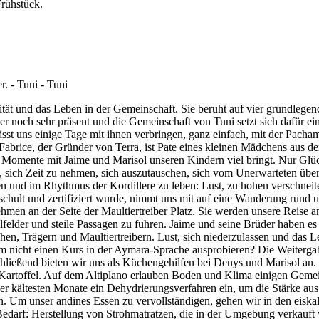
rühstück.
rität und das Leben in der Gemeinschaft. Sie beruht auf vier grundlegen
noch sehr präsent und die Gemeinschaft von Tuni setzt sich dafür ein,
lässt uns einige Tage mit ihnen verbringen, ganz einfach, mit der Pa
 Fabrice, der Gründer von Terra, ist Pate eines kleinen Mädchens aus d
r Momente mit Jaime und Marisol unseren Kindern viel bringt. Nur Glü
, sich Zeit zu nehmen, sich auszutauschen, sich vom Unerwarteten üb
n und im Rhythmus der Kordillere zu leben: Lust, zu hohen verschneit
schult und zertifiziert wurde, nimmt uns mit auf eine Wanderung run
hmen an der Seite der Maultiertreiber Platz. Sie werden unsere Reise 
felder und steile Passagen zu führen. Jaime und seine Brüder haben e
öchen, Trägern und Maultiertreibern. Lust, sich niederzulassen und da
m nicht einen Kurs in der Aymara-Sprache ausprobieren? Die Weitergab
hließend bieten wir uns als Küchengehilfen bei Denys und Marisol an. 
 Kartoffel. Auf dem Altiplano erlauben Boden und Klima einigen Gemein
ältesten Monate ein Dehydrierungsverfahren ein, um die Stärke aus de
en. Um unser andines Essen zu vervollständigen, gehen wir in den eiska
Bedarf: Herstellung von Strohmatratzen, die in der Umgebung verkauft