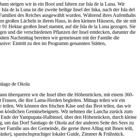
nn steigen wir in ein Boot und fahren zur Isla de la Luna. Wir
sla de la Luna ist die zweite heilige Insel der Inka, nach der Isla del
n Familien des Reiches ausgewählt wurden. Während ihres Aufenthalts
rem großen Lächeln in ihrem Haus, in den kleinen Häusern, die sie mit
 91 Hektar großen Insel stammt, auf die Isla de la Luna gezogen. Sie
agen und die verschiedenen Pflanzen der Insel entdecken, darunter die
päten Nachmittag bereiten wir gemeinsam mit der Familie die
sive: Eintritt zu den im Programm genannten Stätten,
Dann überqueren wir die Insel über die Höhenrücken, mit einem 360-
Frauen, die ihre Lama-Herden begleiten. Mittags teilen wir ein
 teilen. Wir können den frischen Käse und das Brot teilen, das wir
 von köstlichen Gemüsebeignets. Wir nehmen die Lancha zurück zum
m Ende der Yampupata-Halbinsel, über den Höhenrücken, durch kleine
 um das Dorf Santiago de Okola auf der anderen Seite des Sees zu
 Familie aus der Gemeinde, die gerne ihren Alltag mit Ihnen teilt,
ränke), spanischsprachiger lokaler Guide, Zimmer & Frühstück.