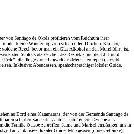
ner von Santiago de Okola profitieren vom Reichtum ihrer
lettern oder kleine Wanderung zum schlafenden Drachen, Kochen,
e goldene Regel, bevor man ein Glas Alkohol an den Mund führt, ist,
en ersten Schluck als Zeichen des Respekts und der Ehrfurcht
er Erde", die die gesamte Umwelt des Menschen regelt (sowohl
rweisen. Inklusive: Abendessen, spanischsprachiger lokaler Guide,
r gehen an Bord eines Katamarans, der von der Gemeinde Santiago de
chtbaren scharfen Sauce der Anden – oder einem Ceviche aus
um die Familie Quispe zu treffen. Jaime und Marisol empfangen uns in
ge Tuni. Inklusive: lokaler Guide, Mittagessen (ohne Getränke),