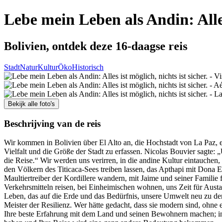
Lebe mein Leben als Andin: Alles 
Bolivien, ontdek deze 16-daagse reis
Stadt
Natur
Kultur
Öko
Historisch
Bekijk alle foto's
Beschrijving van de reis
Wir kommen in Bolivien über El Alto an, die Hochstadt von La Paz,
Vielfalt und die Größe der Stadt zu erfassen. Nicolas Bouvier sagte:
die Reise.“ Wir werden uns verirren, in die andine Kultur eintauchen
den Völkern des Titicaca-Sees treiben lassen, das Apthapi mit Dona 
Maultiertreiber der Kordillere wandern, mit Jaime und seiner Familie
Verkehrsmitteln reisen, bei Einheimischen wohnen, uns Zeit für Aust
Leben, das auf die Erde und das Bedürfnis, unsere Umwelt neu zu den
Meister der Resilienz. Wer hätte gedacht, dass sie modern sind, ohne e
Ihre beste Erfahrung mit dem Land und seinen Bewohnern machen; in