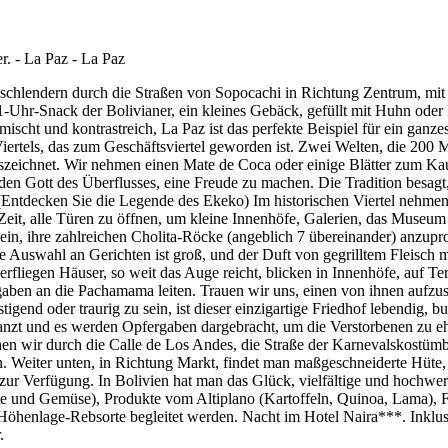
chlendern durch die Straßen von Sopocachi in Richtung Zentrum, mit e
1-Uhr-Snack der Bolivianer, ein kleines Gebäck, gefüllt mit Huhn oder 
emischt und kontrastreich, La Paz ist das perfekte Beispiel für ein ga
Viertels, das zum Geschäftsviertel geworden ist. Zwei Welten, die 200 M
auszeichnet. Wir nehmen einen Mate de Coca oder einige Blätter zum K
n Gott des Überflusses, eine Freude zu machen. Die Tradition besagt
 (Entdecken Sie die Legende des Ekeko) Im historischen Viertel nehmen w
Zeit, alle Türen zu öffnen, um kleine Innenhöfe, Galerien, das Museum 
s ein, ihre zahlreichen Cholita-Röcke (angeblich 7 übereinander) anzupr
e Auswahl an Gerichten ist groß, und der Duft von gegrilltem Fleisch m
erfliegen Häuser, so weit das Auge reicht, blicken in Innenhöfe, auf T
aben an die Pachamama leiten. Trauen wir uns, einen von ihnen aufzus
tigend oder traurig zu sein, ist dieser einzigartige Friedhof lebendi
anzt und es werden Opfergaben dargebracht, um die Verstorbenen zu ehr
en wir durch die Calle de Los Andes, die Straße der Karnevalskostümb
en. Weiter unten, in Richtung Markt, findet man maßgeschneiderte Hüte
 zur Verfügung. In Bolivien hat man das Glück, vielfältige und hochwerti
e und Gemüse), Produkte vom Altiplano (Kartoffeln, Quinoa, Lama), 
Höhenlage-Rebsorte begleitet werden. Nacht im Hotel Naira***. Inklusi
.