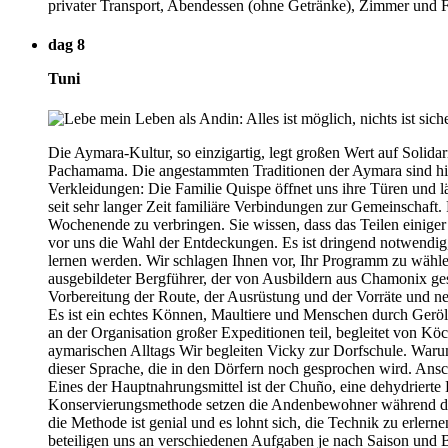
privater Transport, Abendessen (ohne Getränke), Zimmer und F
dag 8
Tuni
Die Aymara-Kultur, so einzigartig, legt großen Wert auf Solida
Pachamama. Die angestammten Traditionen der Aymara sind hier 
Verkleidungen: Die Familie Quispe öffnet uns ihre Türen und 
seit sehr langer Zeit familiäre Verbindungen zur Gemeinschaft.
Wochenende zu verbringen. Sie wissen, dass das Teilen einige
vor uns die Wahl der Entdeckungen. Es ist dringend notwendig
lernen werden. Wir schlagen Ihnen vor, Ihr Programm zu wähle
ausgebildeter Bergführer, der von Ausbildern aus Chamonix ge
Vorbereitung der Route, der Ausrüstung und der Vorräte und ne
Es ist ein echtes Können, Maultiere und Menschen durch Geröll
an der Organisation großer Expeditionen teil, begleitet von K
aymarischen Alltags Wir begleiten Vicky zur Dorfschule. Waru
dieser Sprache, die in den Dörfern noch gesprochen wird. Ansc
Eines der Hauptnahrungsmittel ist der Chuño, eine dehydrierte
Konservierungsmethode setzen die Andenbewohner während der k
die Methode ist genial und es lohnt sich, die Technik zu erlern
beteiligen uns an verschiedenen Aufgaben je nach Saison und 