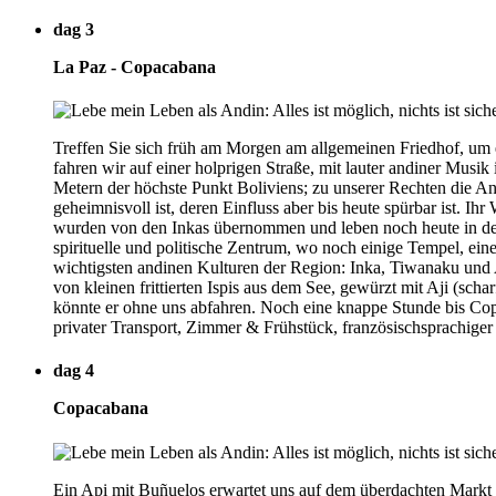
dag 3
La Paz - Copacabana
Treffen Sie sich früh am Morgen am allgemeinen Friedhof, um 
fahren wir auf einer holprigen Straße, mit lauter andiner Mus
Metern der höchste Punkt Boliviens; zu unserer Rechten die And
geheimnisvoll ist, deren Einfluss aber bis heute spürbar ist. I
wurden von den Inkas übernommen und leben noch heute in den
spirituelle und politische Zentrum, wo noch einige Tempel, ein
wichtigsten andinen Kulturen der Region: Inka, Tiwanaku un
von kleinen frittierten Ispis aus dem See, gewürzt mit Aji (sch
könnte er ohne uns abfahren. Noch eine knappe Stunde bis Copa
privater Transport, Zimmer & Frühstück, französischsprachiger
dag 4
Copacabana
Ein Api mit Buñuelos erwartet uns auf dem überdachten Markt z