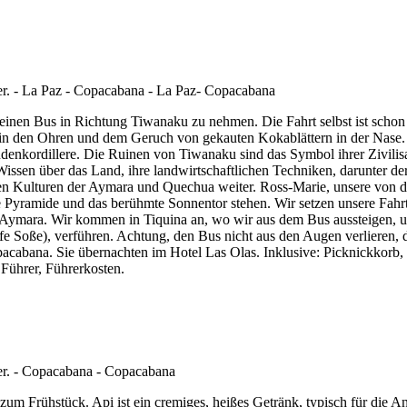
einen Bus in Richtung Tiwanaku zu nehmen. Die Fahrt selbst ist schon
ik in den Ohren und dem Geruch von gekauten Kokablättern in der Nase.
enkordillere. Die Ruinen von Tiwanaku sind das Symbol ihrer Zivilisat
hr Wissen über das Land, ihre landwirtschaftlichen Techniken, darunter d
 Kulturen der Aymara und Quechua weiter. Ross-Marie, unsere von den
e Pyramide und das berühmte Sonnentor stehen. Wir setzen unsere Fahrt i
d Aymara. Wir kommen in Tiquina an, wo wir aus dem Bus aussteigen,
arfe Soße), verführen. Achtung, den Bus nicht aus den Augen verlieren, d
cabana. Sie übernachten im Hotel Las Olas. Inklusive: Picknickkorb, Ei
 Führer, Führerkosten.
um Frühstück. Api ist ein cremiges, heißes Getränk, typisch für die A