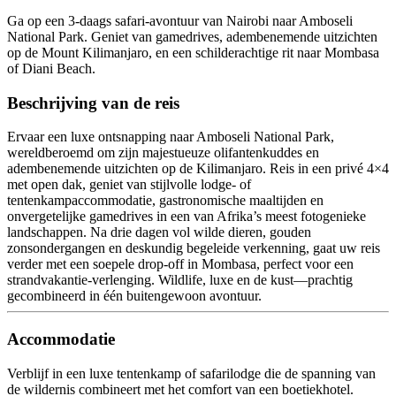
Ga op een 3-daags safari-avontuur van Nairobi naar Amboseli
National Park. Geniet van gamedrives, adembenemende uitzichten
op de Mount Kilimanjaro, en een schilderachtige rit naar Mombasa
of Diani Beach.
Beschrijving van de reis
Ervaar een luxe ontsnapping naar Amboseli National Park,
wereldberoemd om zijn majestueuze olifantenkuddes en
adembenemende uitzichten op de Kilimanjaro. Reis in een privé 4×4
met open dak, geniet van stijlvolle lodge- of
tentenkampaccommodatie, gastronomische maaltijden en
onvergetelijke gamedrives in een van Afrika’s meest fotogenieke
landschappen. Na drie dagen vol wilde dieren, gouden
zonsondergangen en deskundig begeleide verkenning, gaat uw reis
verder met een soepele drop-off in Mombasa, perfect voor een
strandvakantie-verlenging. Wildlife, luxe en de kust—prachtig
gecombineerd in één buitengewoon avontuur.
Accommodatie
Verblijf in een luxe tentenkamp of safarilodge die de spanning van
de wildernis combineert met het comfort van een boetiekhotel.