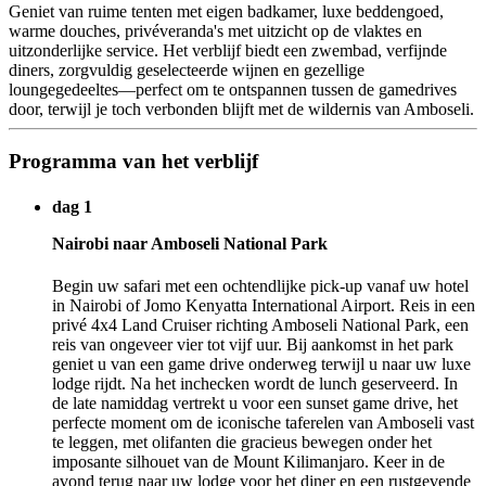
Geniet van ruime tenten met eigen badkamer, luxe beddengoed,
warme douches, privéveranda's met uitzicht op de vlaktes en
uitzonderlijke service. Het verblijf biedt een zwembad, verfijnde
diners, zorgvuldig geselecteerde wijnen en gezellige
loungegedeeltes—perfect om te ontspannen tussen de gamedrives
door, terwijl je toch verbonden blijft met de wildernis van Amboseli.
Programma van het verblijf
dag 1
Nairobi naar Amboseli National Park
Begin uw safari met een ochtendlijke pick-up vanaf uw hotel
in Nairobi of Jomo Kenyatta International Airport. Reis in een
privé 4x4 Land Cruiser richting Amboseli National Park, een
reis van ongeveer vier tot vijf uur. Bij aankomst in het park
geniet u van een game drive onderweg terwijl u naar uw luxe
lodge rijdt. Na het inchecken wordt de lunch geserveerd. In
de late namiddag vertrekt u voor een sunset game drive, het
perfecte moment om de iconische taferelen van Amboseli vast
te leggen, met olifanten die gracieus bewegen onder het
imposante silhouet van de Mount Kilimanjaro. Keer in de
avond terug naar uw lodge voor het diner en een rustgevende