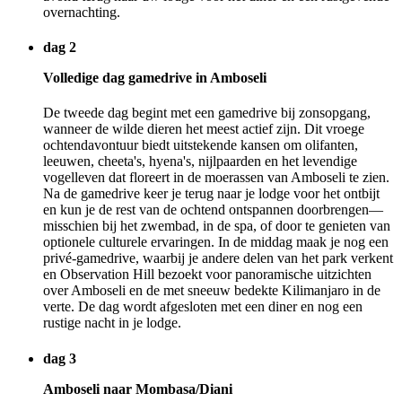
overnachting.
dag 2
Volledige dag gamedrive in Amboseli
De tweede dag begint met een gamedrive bij zonsopgang,
wanneer de wilde dieren het meest actief zijn. Dit vroege
ochtendavontuur biedt uitstekende kansen om olifanten,
leeuwen, cheeta's, hyena's, nijlpaarden en het levendige
vogelleven dat floreert in de moerassen van Amboseli te zien.
Na de gamedrive keer je terug naar je lodge voor het ontbijt
en kun je de rest van de ochtend ontspannen doorbrengen—
misschien bij het zwembad, in de spa, of door te genieten van
optionele culturele ervaringen. In de middag maak je nog een
privé-gamedrive, waarbij je andere delen van het park verkent
en Observation Hill bezoekt voor panoramische uitzichten
over Amboseli en de met sneeuw bedekte Kilimanjaro in de
verte. De dag wordt afgesloten met een diner en nog een
rustige nacht in je lodge.
dag 3
Amboseli naar Mombasa/Diani