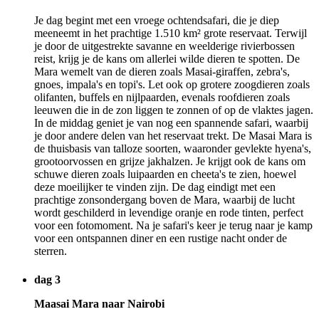
Je dag begint met een vroege ochtendsafari, die je diep
meeneemt in het prachtige 1.510 km² grote reservaat. Terwijl
je door de uitgestrekte savanne en weelderige rivierbossen
reist, krijg je de kans om allerlei wilde dieren te spotten. De
Mara wemelt van de dieren zoals Masai-giraffen, zebra's,
gnoes, impala's en topi's. Let ook op grotere zoogdieren zoals
olifanten, buffels en nijlpaarden, evenals roofdieren zoals
leeuwen die in de zon liggen te zonnen of op de vlaktes jagen.
In de middag geniet je van nog een spannende safari, waarbij
je door andere delen van het reservaat trekt. De Masai Mara is
de thuisbasis van talloze soorten, waaronder gevlekte hyena's,
grootoorvossen en grijze jakhalzen. Je krijgt ook de kans om
schuwe dieren zoals luipaarden en cheeta's te zien, hoewel
deze moeilijker te vinden zijn. De dag eindigt met een
prachtige zonsondergang boven de Mara, waarbij de lucht
wordt geschilderd in levendige oranje en rode tinten, perfect
voor een fotomoment. Na je safari's keer je terug naar je kamp
voor een ontspannen diner en een rustige nacht onder de
sterren.
dag 3
Maasai Mara naar Nairobi