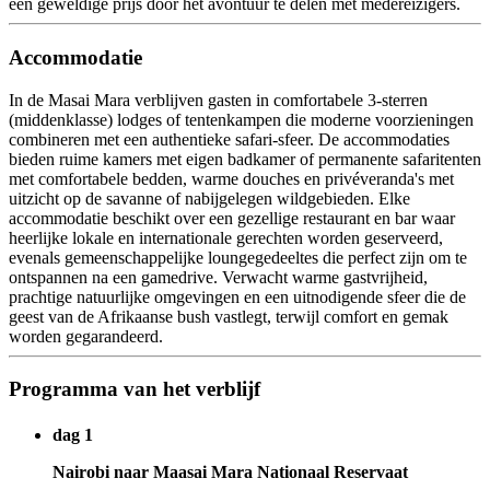
een geweldige prijs door het avontuur te delen met medereizigers.
Accommodatie
In de Masai Mara verblijven gasten in comfortabele 3-sterren
(middenklasse) lodges of tentenkampen die moderne voorzieningen
combineren met een authentieke safari-sfeer. De accommodaties
bieden ruime kamers met eigen badkamer of permanente safaritenten
met comfortabele bedden, warme douches en privéveranda's met
uitzicht op de savanne of nabijgelegen wildgebieden. Elke
accommodatie beschikt over een gezellige restaurant en bar waar
heerlijke lokale en internationale gerechten worden geserveerd,
evenals gemeenschappelijke loungegedeeltes die perfect zijn om te
ontspannen na een gamedrive. Verwacht warme gastvrijheid,
prachtige natuurlijke omgevingen en een uitnodigende sfeer die de
geest van de Afrikaanse bush vastlegt, terwijl comfort en gemak
worden gegarandeerd.
Programma van het verblijf
dag 1
Nairobi naar Maasai Mara Nationaal Reservaat