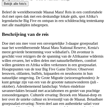
Bekijk alle foto's
Beleef de wereldberoemde Maasai Mara! Reis in een comfortabele
4x4 met open dak met een deskundige lokale gids, spot Afrika’s
legendarische Big Five en ontspan in een schilderachtig tentenkamp
met alle maaltijden inbegrepen.
Beschrijving van de reis
Doe met ons mee voor een onvergetelijke 3-daagse groepssafari
naar het wereldberoemde Masai Mara National Reserve, Kenia's
meest gevierde bestemming voor wildsafari's. Dit avontuur is
geschikt voor reizigers die de spanning van de Afrikaanse wildernis
willen ervaren, het willen delen met natuurliefhebbers, comfort
willen genieten en Afrika willen verkennen in een groepssafari.
Hoogtepunten van de tour Big Five Game Drives: Observeer
leeuwen, olifanten, buffels, luipaarden en neushoorns in hun
natuurlijke omgeving. De Grote Migratie (seizoensgebonden): Je
kunt getuige zijn van een van de grootste natuurwonderen (juli -
oktober). Adembenemend landschap: Verken eindeloze
savannevlaktes bezaaid met acaciabomen en geniet van prachtige
zonsondergangen. Culturele ervaring: Bezoek een Maasai-dorp en
leer over de unieke cultuur en levensstijl van de Maasai. Betaalbare
groepssafari-ervaring: Neem deel aan een authentieke safari voor