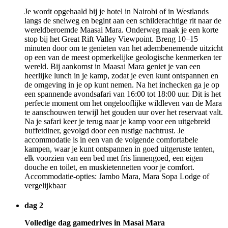
Je wordt opgehaald bij je hotel in Nairobi of in Westlands
langs de snelweg en begint aan een schilderachtige rit naar de
wereldberoemde Maasai Mara. Onderweg maak je een korte
stop bij het Great Rift Valley Viewpoint. Breng 10–15
minuten door om te genieten van het adembenemende uitzicht
op een van de meest opmerkelijke geologische kenmerken ter
wereld. Bij aankomst in Maasai Mara geniet je van een
heerlijke lunch in je kamp, zodat je even kunt ontspannen en
de omgeving in je op kunt nemen. Na het inchecken ga je op
een spannende avondsafari van 16:00 tot 18:00 uur. Dit is het
perfecte moment om het ongelooflijke wildleven van de Mara
te aanschouwen terwijl het gouden uur over het reservaat valt.
Na je safari keer je terug naar je kamp voor een uitgebreid
buffetdiner, gevolgd door een rustige nachtrust. Je
accommodatie is in een van de volgende comfortabele
kampen, waar je kunt ontspannen in goed uitgeruste tenten,
elk voorzien van een bed met fris linnengoed, een eigen
douche en toilet, en muskietennetten voor je comfort.
Accommodatie-opties: Jambo Mara, Mara Sopa Lodge of
vergelijkbaar
dag 2
Volledige dag gamedrives in Masai Mara