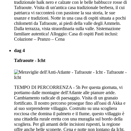
tradizionale haïk nero e calzate con le belle babbucce rosse di
Tafraoute. Visita di un'antica casa tradizionale berbera, il cui
patriarca vi racconterà con passione la sua storia, le sue
usanze e tradizioni. Notte in una casa di ospiti situata a pochi
chilometri da Tafraoute, ai piedi della valle degli Ammeln.
Dalla terrazza, vista straordinaria sulla valle. Sistemazione
familiare autentica! Alloggio: Casa di ospiti Pasti inclusi:
Colazione – Pranzo – Cena
dag 4
Tafraoute - Icht
TEMPO DI PERCORRENZA - 5h Per questa giornata, vi
portiamo dalle montagne dell'Atlante alle pianure aride.
Cambiamento radicale di paesaggio. Visita di un granaio
fortificato. Il nostro percorso prosegue fino all'oasi di Akka e
al suo sorprendente villaggio. Costruito su una scogliera
rocciosa che domina il palmeto e il fiume, questo villaggio è
una cittadella rurale eretta con una muraglia sul bordo della
scogliera. Per gli amanti delle incisioni rupestri, la regione
offre anche belle scoperte. Cena e notte non lontano da Icht.