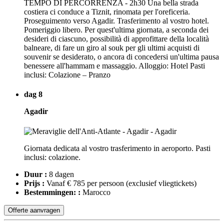
TEMPO DI PERCORRENZA - 2h30 Una bella strada
costiera ci conduce a Tiznit, rinomata per l'oreficeria.
Proseguimento verso Agadir. Trasferimento al vostro hotel.
Pomeriggio libero. Per quest'ultima giornata, a seconda dei
desideri di ciascuno, possibilità di approfittare della località
balneare, di fare un giro al souk per gli ultimi acquisti di
souvenir se desiderato, o ancora di concedersi un'ultima pausa
benessere all'hammam e massaggio. Alloggio: Hotel Pasti
inclusi: Colazione – Pranzo
dag 8
Agadir
Giornata dedicata al vostro trasferimento in aeroporto. Pasti
inclusi: colazione.
Duur :
8 dagen
Prijs :
Vanaf € 785 per persoon
(exclusief vliegtickets)
Bestemmingen: :
Marocco
Offerte aanvragen