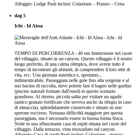
Alloggio: Lodge Pasti inclusi: Colazione – Pranzo – Cena
dag 5
Icht - Id Aïssa
TEMPO DI PERCORRENZA - 40 mn Immersione nel cuore
del villaggio, situato in un canyon. Questo villaggio è il nostro
luogo preferito, di una calma olimpica, dove avrete tutto il
tempo di incontrare gli abitanti, di comprendere il loro stile di
vita, ecc. Una giornata autentica e, speriamo...
indimenticabile. Passeggiata nelle gole fino alla sorgente e al
suo bacino di raccolta, dove potrete fare il bagno nelle gueltas
(piscine naturali formate dall'oued) in questo scenario
grandioso. Al ritorno, piccola salita per visitare un agadir
(antico granaio fortificato che serviva anche da rifugio in caso
di minaccia), splendidamente conservato e situato su uno
sperone roccioso. Nessuna difficoltà maggiore per questa
passeggiata, ma è necessario essere in buona forma fisica.
Notte in una affascinante casa di ospiti situata nel cuore del
villaggio. Dalla terrazza, vista mozzafiato sul canyon.
Alloggio: Casa di ospiti Pasti inclusi: Colazione – pranzo –