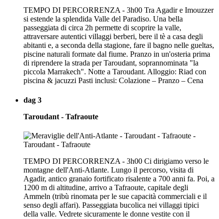
TEMPO DI PERCORRENZA - 3h00 Tra Agadir e Imouzzer
si estende la splendida Valle del Paradiso. Una bella
passeggiata di circa 2h permette di scoprire la valle,
attraversare autentici villaggi berberi, bere il tè a casa degli
abitanti e, a seconda della stagione, fare il bagno nelle gueltas,
piscine naturali formate dal fiume. Pranzo in un'osteria prima
di riprendere la strada per Taroudant, soprannominata "la
piccola Marrakech". Notte a Taroudant. Alloggio: Riad con
piscina & jacuzzi Pasti inclusi: Colazione – Pranzo – Cena
dag 3
Taroudant - Tafraoute
TEMPO DI PERCORRENZA - 3h00 Ci dirigiamo verso le
montagne dell'Anti-Atlante. Lungo il percorso, visita di
Agadir, antico granaio fortificato risalente a 700 anni fa. Poi, a
1200 m di altitudine, arrivo a Tafraoute, capitale degli
Ammeln (tribù rinomata per le sue capacità commerciali e il
senso degli affari). Passeggiata bucolica nei villaggi tipici
della valle. Vedrete sicuramente le donne vestite con il