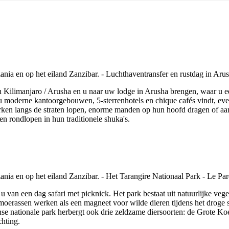
Kilimanjaro / Arusha en u naar uw lodge in Arusha brengen, waar u e
u moderne kantoorgebouwen, 5-sterrenhotels en chique cafés vindt, even
jurken langs de straten lopen, enorme manden op hun hoofd dragen of a
n rondlopen in hun traditionele shuka's.
t u van een dag safari met picknick. Het park bestaat uit natuurlijke ve
 moerassen werken als een magneet voor wilde dieren tijdens het droge
anse nationale park herbergt ook drie zeldzame diersoorten: de Grote 
chting.