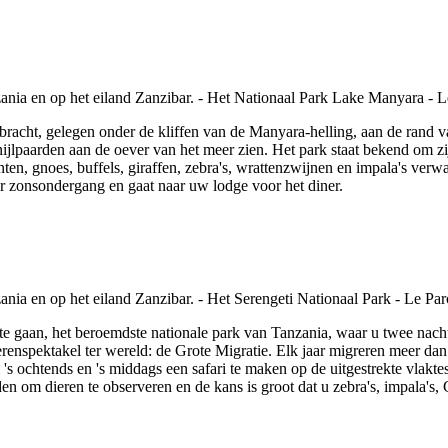
bracht, gelegen onder de kliffen van de Manyara-helling, aan de rand v
k nijlpaarden aan de oever van het meer zien. Het park staat bekend o
nten, gnoes, buffels, giraffen, zebra's, wrattenzwijnen en impala's ve
r zonsondergang en gaat naar uw lodge voor het diner.
te gaan, het beroemdste nationale park van Tanzania, waar u twee nach
dierenspektakel ter wereld: de Grote Migratie. Elk jaar migreren meer d
s ochtends en 's middags een safari te maken op de uitgestrekte vlakte
en om dieren te observeren en de kans is groot dat u zebra's, impala's, 