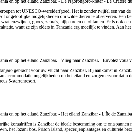
itgeroepen tot UNESCO-werelderfgoed. Het is zonder twijfel een van 
iedt ongelooflijke mogelijkheden om wilde dieren te observeren. Een be
rattenzwijnen, gnoes, zebra's, nijlpaarden en olifanten. Er is ook een
raktatie, want ze zijn elders in Tanzania erg moeilijk te vinden. Aan h
manjaro gebracht voor uw vlucht naar Zanzibar. Bij aankomst in Zanz
 aan accommodatiemogelijkheden op het eiland en zorgen ervoor dat u d
ueus 5-sterrenresort.
rijke koraalriffen is Zanzibar de ideale bestemming om te ontspannen na 
wn, het Jozani-bos, Prison Island, specerijenplantages en culturele be