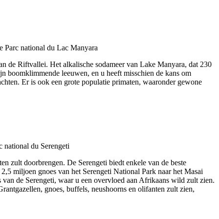
an de Riftvallei. Het alkalische sodameer van Lake Manyara, dat 230
m zijn boomklimmende leeuwen, en u heeft misschien de kans om
rwachten. Er is ook een grote populatie primaten, waaronder gewone
ten zult doorbrengen. De Serengeti biedt enkele van de beste
an 2,5 miljoen gnoes van het Serengeti National Park naar het Masai
s van de Serengeti, waar u een overvloed aan Afrikaans wild zult zien.
Grantgazellen, gnoes, buffels, neushoorns en olifanten zult zien,