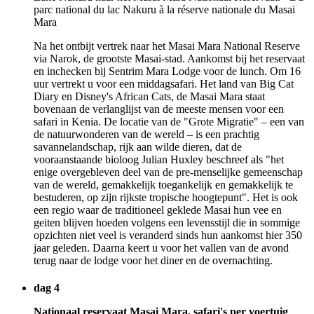
Na het ontbijt vertrek naar het Masai Mara National Reserve
via Narok, de grootste Masai-stad. Aankomst bij het reservaat
en inchecken bij Sentrim Mara Lodge voor de lunch. Om 16
uur vertrekt u voor een middagsafari. Het land van Big Cat
Diary en Disney's African Cats, de Masai Mara staat
bovenaan de verlanglijst van de meeste mensen voor een
safari in Kenia. De locatie van de "Grote Migratie" – een van
de natuurwonderen van de wereld – is een prachtig
savannelandschap, rijk aan wilde dieren, dat de
vooraanstaande bioloog Julian Huxley beschreef als "het
enige overgebleven deel van de pre-menselijke gemeenschap
van de wereld, gemakkelijk toegankelijk en gemakkelijk te
bestuderen, op zijn rijkste tropische hoogtepunt". Het is ook
een regio waar de traditioneel geklede Masai hun vee en
geiten blijven hoeden volgens een levensstijl die in sommige
opzichten niet veel is veranderd sinds hun aankomst hier 350
jaar geleden. Daarna keert u voor het vallen van de avond
terug naar de lodge voor het diner en de overnachting.
dag 4
Nationaal reservaat Masai Mara, safari's per voertuig