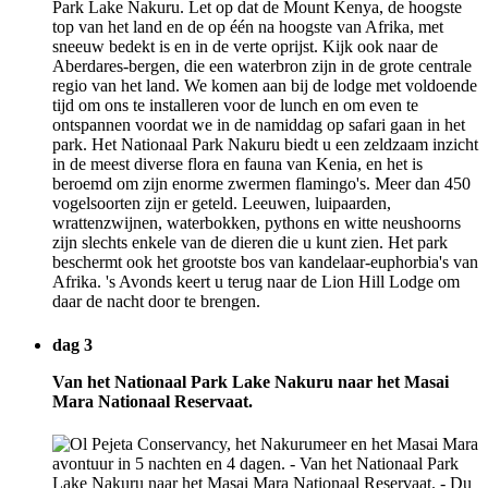
Park Lake Nakuru. Let op dat de Mount Kenya, de hoogste
top van het land en de op één na hoogste van Afrika, met
sneeuw bedekt is en in de verte oprijst. Kijk ook naar de
Aberdares-bergen, die een waterbron zijn in de grote centrale
regio van het land. We komen aan bij de lodge met voldoende
tijd om ons te installeren voor de lunch en om even te
ontspannen voordat we in de namiddag op safari gaan in het
park. Het Nationaal Park Nakuru biedt u een zeldzaam inzicht
in de meest diverse flora en fauna van Kenia, en het is
beroemd om zijn enorme zwermen flamingo's. Meer dan 450
vogelsoorten zijn er geteld. Leeuwen, luipaarden,
wrattenzwijnen, waterbokken, pythons en witte neushoorns
zijn slechts enkele van de dieren die u kunt zien. Het park
beschermt ook het grootste bos van kandelaar-euphorbia's van
Afrika. 's Avonds keert u terug naar de Lion Hill Lodge om
daar de nacht door te brengen.
dag 3
Van het Nationaal Park Lake Nakuru naar het Masai
Mara Nationaal Reservaat.