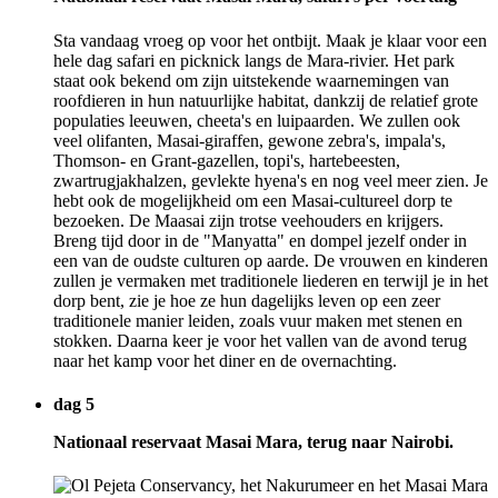
Sta vandaag vroeg op voor het ontbijt. Maak je klaar voor een
hele dag safari en picknick langs de Mara-rivier. Het park
staat ook bekend om zijn uitstekende waarnemingen van
roofdieren in hun natuurlijke habitat, dankzij de relatief grote
populaties leeuwen, cheeta's en luipaarden. We zullen ook
veel olifanten, Masai-giraffen, gewone zebra's, impala's,
Thomson- en Grant-gazellen, topi's, hartebeesten,
zwartrugjakhalzen, gevlekte hyena's en nog veel meer zien. Je
hebt ook de mogelijkheid om een Masai-cultureel dorp te
bezoeken. De Maasai zijn trotse veehouders en krijgers.
Breng tijd door in de "Manyatta" en dompel jezelf onder in
een van de oudste culturen op aarde. De vrouwen en kinderen
zullen je vermaken met traditionele liederen en terwijl je in het
dorp bent, zie je hoe ze hun dagelijks leven op een zeer
traditionele manier leiden, zoals vuur maken met stenen en
stokken. Daarna keer je voor het vallen van de avond terug
naar het kamp voor het diner en de overnachting.
dag 5
Nationaal reservaat Masai Mara, terug naar Nairobi.