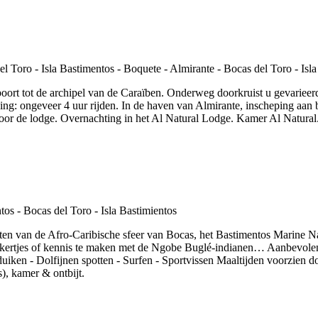
poort tot de archipel van de Caraïben. Onderweg doorkruist u gevariee
ng: ongeveer 4 uur rijden. In de haven van Almirante, inscheping aa
r de lodge. Overnachting in het Al Natural Lodge. Kamer Al Natural. I
ieten van de Afro-Caribische sfeer van Bocas, het Bastimentos Marine N
ikkertjes of kennis te maken met de Ngobe Buglé-indianen… Aanbevolen 
 duiken - Dolfijnen spotten - Surfen - Sportvissen Maaltijden voorzien
s), kamer & ontbijt.