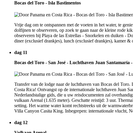
Bocas del Toro - Isla Bastimentos
Vrije dag om te ontspannen met de voeten in het water, te gen
dolfijnen te observeren, op zoek te gaan naar de kleine rode k
observeren bij Playa de las Estrellas - Snorkelen en duiken - D
diner (exclusief drankjes), lunch (exclusief drankjes), kamer & o
dag 11
Bocas del Toro - San José - Luchthaven Juan Santamaría -
Transfer van de lodge naar de luchthaven van Bocas del Toro. I
Costa Rica! Ontvangst op de internationale luchthaven Juan San
Nederlandstalige gids, die u uw reisdocumenten zal overhandig
vulkaan Arenal (1.635 meter). Geschatte reistijd: 3 uur. Ther
setting. Het warme water komt rechtstreeks uit de warmwaterbr
Villa Canyon Casita King. Inbegrepen: internationale vlucht, Ne
dag 12
Vulkaan Arenal