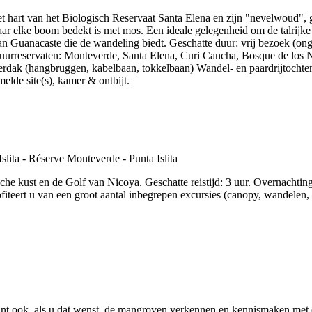
t hart van het Biologisch Reservaat Santa Elena en zijn "nevelwoud", 
aar elke boom bedekt is met mos. Een ideale gelegenheid om de talrijke 
van Guanacaste die de wandeling biedt. Geschatte duur: vrij bezoek (on
Natuurreservaten: Monteverde, Santa Elena, Curi Cancha, Bosque de los 
aderdak (hangbruggen, kabelbaan, tokkelbaan) Wandel- en paardrijtocht
elde site(s), kamer & ontbijt.
che kust en de Golf van Nicoya. Geschatte reistijd: 3 uur. Overnachting 
profiteert u van een groot aantal inbegrepen excursies (canopy, wandele
kunt ook, als u dat wenst, de mangroven verkennen en kennismaken met d