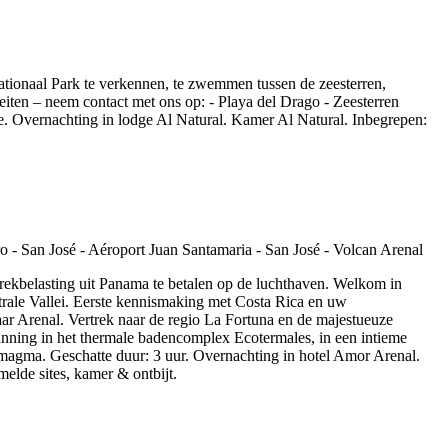
ationaal Park te verkennen, te zwemmen tussen de zeesterren,
eiten – neem contact met ons op: - Playa del Drago - Zeesterren
dge. Overnachting in lodge Al Natural. Kamer Al Natural. Inbegrepen:
trekbelasting uit Panama te betalen op de luchthaven. Welkom in
ntrale Vallei. Eerste kennismaking met Costa Rica en uw
ar Arenal. Vertrek naar de regio La Fortuna en de majestueuze
anning in het thermale badencomplex Ecotermales, in een intieme
 magma. Geschatte duur: 3 uur. Overnachting in hotel Amor Arenal.
elde sites, kamer & ontbijt.