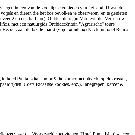
gelegen in een van de vochtigste gebieden van het land. U wandelt
vogels en dieren die het bos bevolken te observeren, en te genieten
geveer 2 en een half uur). Ontdek de regio Monteverde. Verrijk uw
Niños, met een natuurgids Orchideeëntuin "Agrarische" tours:
en Bezoek aan de lokale markt (vrijdagmiddag) Nacht in hotel Belmar.
in hotel Punta Islita. Junior Suite kamer met uitzicht op de oceaan,
n, paardrijden, Costa Ricaanse kookles, enz.). Inbegrepen: kamer &
iepzeevissen… Voorgestelde activiteiten (Hotel Punta Islita) – neem