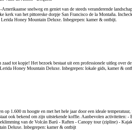
an-Amerikaanse snelweg en geniet van de steeds veranderende landscha
e kerk van het pittoreske dorpje San Francisco de la Montaña. Incheck
a Lerida Honey Mountain Deluxe. Inbegrepen: kamer & ontbijt.
 zaad tot kopje! Het bezoek bestaat uit een professionele uitleg over de 
 Lerida Honey Mountain Deluxe. Inbegrepen: lokale gids, kamer & ontb
 op 1.600 m hoogte en met het hele jaar door een ideale temperatuur, 
aat ook bekend om zijn uitstekende koffie. Aanbevolen activiteiten: -
 Beklimming van de Volcán Barú - Raften - Canopy tour (zipline) - Ka
ain Deluxe. Inbegrepen: kamer & ontbijt