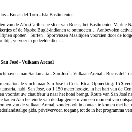
ieten van de Afro-Caribische sfeer van Bocas, het Bastimentos Marine N
ikkertjes of de Ngobe Buglé-indianen te ontmoeten… Aanbevolen activit
olfijnen spotten - Surfen - Sportvissen Maaltijden voorzien door de lo
ntbijt, vervoer in gedeelde dienst.
 San José - Vulkaan Arenal
nternationale vlucht naar San José in Costa Rica. Opmerking: 15 $ ver
tamaria, nabij San José, op 1.150 meter hoogte, in het hart van de Ce
en voordat uw chauffeur u naar het hotel brengt. Route van San José na
male baden Aan het einde van de dag geniet u van een moment van ontsp
onnen van de vulkaan Arenal, zonder ooit in contact te komen met het
derlandstalige gids, privévervoer, toegang tot de in het programma verm