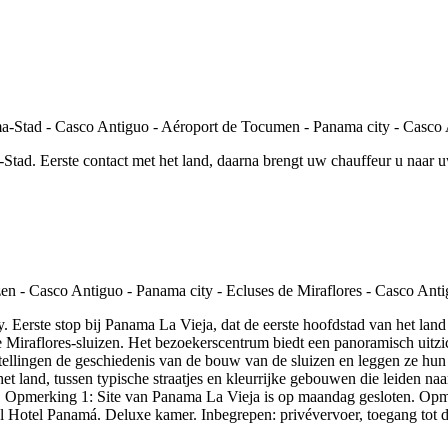
Stad. Eerste contact met het land, daarna brengt uw chauffeur u naar 
 Eerste stop bij Panama La Vieja, dat de eerste hoofdstad van het la
iraflores-sluizen. Het bezoekerscentrum biedt een panoramisch uitzich
nstellingen de geschiedenis van de bouw van de sluizen en leggen ze hu
t land, tussen typische straatjes en kleurrijke gebouwen die leiden na
el. Opmerking 1: Site van Panama La Vieja is op maandag gesloten. Opm
l Hotel Panamá. Deluxe kamer. Inbegrepen: privévervoer, toegang tot d