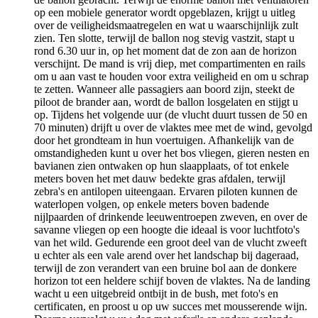
op een mobiele generator wordt opgeblazen, krijgt u uitleg
over de veiligheidsmaatregelen en wat u waarschijnlijk zult
zien. Ten slotte, terwijl de ballon nog stevig vastzit, stapt u
rond 6.30 uur in, op het moment dat de zon aan de horizon
verschijnt. De mand is vrij diep, met compartimenten en rails
om u aan vast te houden voor extra veiligheid en om u schrap
te zetten. Wanneer alle passagiers aan boord zijn, steekt de
piloot de brander aan, wordt de ballon losgelaten en stijgt u
op. Tijdens het volgende uur (de vlucht duurt tussen de 50 en
70 minuten) drijft u over de vlaktes mee met de wind, gevolgd
door het grondteam in hun voertuigen. Afhankelijk van de
omstandigheden kunt u over het bos vliegen, gieren nesten en
bavianen zien ontwaken op hun slaapplaats, of tot enkele
meters boven het met dauw bedekte gras afdalen, terwijl
zebra's en antilopen uiteengaan. Ervaren piloten kunnen de
waterlopen volgen, op enkele meters boven badende
nijlpaarden of drinkende leeuwentroepen zweven, en over de
savanne vliegen op een hoogte die ideaal is voor luchtfoto's
van het wild. Gedurende een groot deel van de vlucht zweeft
u echter als een vale arend over het landschap bij dageraad,
terwijl de zon verandert van een bruine bol aan de donkere
horizon tot een heldere schijf boven de vlaktes. Na de landing
wacht u een uitgebreid ontbijt in de bush, met foto's en
certificaten, en proost u op uw succes met mousserende wijn.