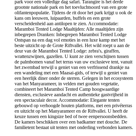
park voor een volledige dag safari. Tarangire is het derde
grootste nationale park en het toevluchtsoord van een grote
olifantenpopulatie. Tijdens de rit door het park krijgt u ook de
kans om leeuwen, luipaarden, buffels en een grote
verscheidenheid aan antilopen te zien. Accommodatie:
Maramboi Tented Lodge Maaltijden: Alle maaltijden zijn
inbegrepen Dranken: Inbegrepen Maramboi Tented Lodge
Ontspan na een dag vol emoties in een luxe kamp met het
beste uitzicht op de Grote Riftvallei. Het wild roept u aan de
deur van de Maramboi Tented Lodge: zebra's, giraffen,
wrattenzwijnen, gazellen. U kunt ze zien verschijnen tussen
de palmbomen vanaf het terras van uw exclusieve tent, vanuit
het zwembad terwijl u geniet van een verfrissend drankje na
een wandeling met een Maasai-gids, of terwijl u geniet van
een heerlijk diner onder de sterren. Gelegen in het ecosysteem
van het Manyarameer, in velden met gouden vegetatie,
combineert het Maramboi Tented Camp hoogwaardige
diensten, exclusieve aandacht en authentieke gastvrijheid in
een spectaculair decor. Accommodatie: Elegante tenten
gebouwd op verhoogde houten platforms, met een privéterras
en uitzicht op het Manyarameer en de Riftvallei. U heeft de
keuze tussen een kingsize bed of twee eenpersoonsbedden.
De kamers beschikken over een badkamer met douche. De
familietent bestaat uit tenten met onderling verbonden kamers.