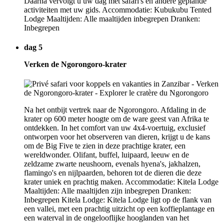
Daarna vervolgt u uw dag met safari's en andere geplande
activiteiten met uw gids. Accommodatie: Kubukubu Tented
Lodge Maaltijden: Alle maaltijden inbegrepen Dranken:
Inbegrepen
dag 5
Verken de Ngorongoro-krater
Na het ontbijt vertrek naar de Ngorongoro. Afdaling in de
krater op 600 meter hoogte om de ware geest van Afrika te
ontdekken. In het comfort van uw 4x4-voertuig, exclusief
ontworpen voor het observeren van dieren, krijgt u de kans
om de Big Five te zien in deze prachtige krater, een
wereldwonder. Olifant, buffel, luipaard, leeuw en de
zeldzame zwarte neushoorn, evenals hyena's, jakhalzen,
flamingo's en nijlpaarden, behoren tot de dieren die deze
krater uniek en prachtig maken. Accommodatie: Kitela Lodge
Maaltijden: Alle maaltijden zijn inbegrepen Dranken:
Inbegrepen Kitela Lodge: Kitela Lodge ligt op de flank van
een vallei, met een prachtig uitzicht op een koffieplantage en
een waterval in de ongelooflijke hooglanden van het