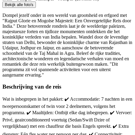
Bekijk alle foto's
Dompel jezelf onder in een wereld van grootsheid en erfgoed met
"Rajput Glorie en Mogolse Majesteit: Een Onvergetelijke Reis door
India." Deze betoverende rondreis laat je de weelderige paleizen,
majestueuze forten en tijdloze monumenten ontdekken die het
koninklijke verleden van India bepalen. Wandel door de levendige
straten van Delhi, bewonder de koninklijke charme van Rajasthan in
Udaipur, Jodhpur en Jaipur, en aanschouw de betoverende
schoonheid van de Taj Mahal in Agra. Beleef de rijke tradities,
architectonische wonderen en legendarische verhalen van moed en
romantiek die deze reis werkelijk buitengewoon maken. "Dit
programma zit vol spannende activiteiten voor een uiterst
aangename ervaring."
Beschrijving van de reis
Wat is inbegrepen in het pakket: ✔️ Accommodatie: 7 nachten in een
tweepersoonskamer of twin voor 2 deelnemers, volgens het
programma. ✔️ Maaltijden: Ontbijt elke dag inbegrepen. ✔️ Vervoer:
Privé, geairconditioneerd voertuig (Sedan/Swift Dzire of
vergelijkbaar) met een chauffeur die basis Engels spreekt. ✔️ Extra
diensten: Eén fles water per persoon per dag. ✔️ Connectiviteit: