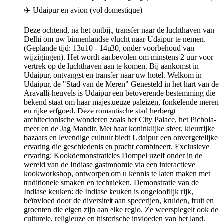
Deze ochtend, na het ontbijt, transfer naar de luchthaven van
Delhi om uw binnenlandse vlucht naar Udaipur te nemen.
(Geplande tijd: 13u10 - 14u30, onder voorbehoud van
wijzigingen). Het wordt aanbevolen om minstens 2 uur voor
vertrek op de luchthaven aan te komen. Bij aankomst in
Udaipur, ontvangst en transfer naar uw hotel. Welkom in
Udaipur, de "Stad van de Meren" Genesteld in het hart van de
Aravalli-heuvels is Udaipur een betoverende bestemming die
bekend staat om haar majestueuze paleizen, fonkelende meren
en rijke erfgoed. Deze romantische stad herbergt
architectonische wonderen zoals het City Palace, het Pichola-
meer en de Jag Mandir. Met haar koninklijke sfeer, kleurrijke
bazaars en levendige cultuur biedt Udaipur een onvergetelijke
ervaring die geschiedenis en pracht combineert. Exclusieve
ervaring: Kookdemonstratieles Dompel uzelf onder in de
wereld van de Indiase gastronomie via een interactieve
kookworkshop, ontworpen om u kennis te laten maken met
traditionele smaken en technieken. Demonstratie van de
Indiase keuken: de Indiase keuken is ongelooflijk rijk,
beïnvloed door de diversiteit aan specerijen, kruiden, fruit en
groenten die eigen zijn aan elke regio. Ze weerspiegelt ook de
culturele, religieuze en historische invloeden van het land.