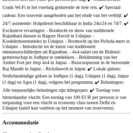
Gratis Wi-Fi in het voertuig gedurende de hele reis. ✔️ Speciaal
cadeau: Een souvenir aangeboden aan het einde van het verblijf. ✔️
24/7 assistentie: Hulpdienst beschikbaar in India 24u/24 en 7d/7. ✔️
Exclusieve ervaringen: - Boottocht en show van traditionele
Rajasthani dansen in Bagore Haveli in Udaipur. -
Kookdemonstratieles in Udaipur. - Boottocht op het Pichola-meer in
Udaipur. - Introductie tot de kunst van traditionele
miniatuurschilderijen uit Rajasthan. - 4x4-safari om de Bishnoï-
gemeenschap in Jodhpur te ontdekken. - Beklimming van het
Amber Fort per Jeep 4x4 in Jaipur. - Bioscoopsessie in de beroemde
Raj Mandir in Jaipur. - Rickshawrit in Jaipur. ✔️ Lokale gidsen:
Nederlandstalige gidsen in Jodhpur (1 dag), Udaipur (1 dag), Jaipur
(1 dag) en Agra (1 dag), volgens het programma. ✔️ Belastingen:
Alle toepasselijke belastingen zijn inbegrepen. ✔️ Toeslag voor
binnenlandse vlucht: Een toeslag van 100 EUR per persoon is van
toepassing voor een vlucht in economy class tussen Delhi en
Udaipur (tarief kan variëren op het moment van reserveren).
Accommodatie