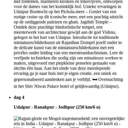
met fonteinen, marmeren kiosken en lotusvijvers, ontworpen
voor de dames van het koninklijk hof. Unieke ervaringen in
Udaipur Boottocht op het Pichola-meer – Geniet van een
rustige cruise op dit iconische meer, met een prachtig uitzicht
op de omliggende paleizen en ghats. Jagdish Temple –
Ontdek deze prachtige hindoeïstische tempel, een
meesterwerk van architectuur gewijd aan de god Vishnu,
gelegen in het hart van Udaipur. Introductie tot traditionele
miniatuurschilderkunst uit Rajasthan Dompel jezelf onder in
de delicate kunst van de miniatuurschilderkunst met een
privéles onder leiding van een meesterambachtsman. Leer de
verfijnde technieken die nodig zijn om minutieuze werken te
maken, uitgevoerd met piepkleine penselen gemaakt van
slechts één haar. Aan het einde van deze meeslepende
ervaring ga je naar huis met je eigen creatie, een uniek en
gepersonaliseerd aandenken aan je verblijf. 🛏 Overnachting
in het Shiv Niwas Palace hotel of gelijkwaardig (Udaipur).
dag 4
Udaipur - Ranakpur - Jodhpur (250 km/6 u)