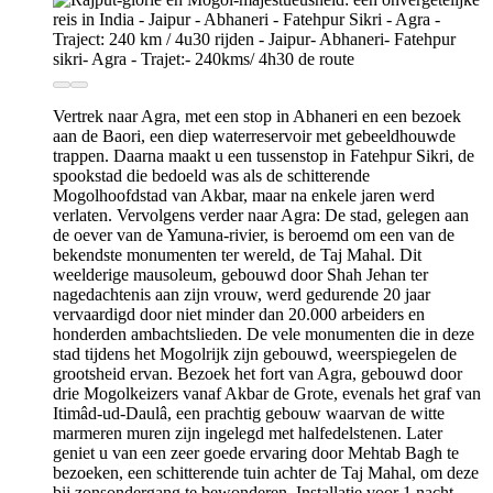
Vertrek naar Agra, met een stop in Abhaneri en een bezoek
aan de Baori, een diep waterreservoir met gebeeldhouwde
trappen. Daarna maakt u een tussenstop in Fatehpur Sikri, de
spookstad die bedoeld was als de schitterende
Mogolhoofdstad van Akbar, maar na enkele jaren werd
verlaten. Vervolgens verder naar Agra: De stad, gelegen aan
de oever van de Yamuna-rivier, is beroemd om een van de
bekendste monumenten ter wereld, de Taj Mahal. Dit
weelderige mausoleum, gebouwd door Shah Jehan ter
nagedachtenis aan zijn vrouw, werd gedurende 20 jaar
vervaardigd door niet minder dan 20.000 arbeiders en
honderden ambachtslieden. De vele monumenten die in deze
stad tijdens het Mogolrijk zijn gebouwd, weerspiegelen de
grootsheid ervan. Bezoek het fort van Agra, gebouwd door
drie Mogolkeizers vanaf Akbar de Grote, evenals het graf van
Itimâd-ud-Daulâ, een prachtig gebouw waarvan de witte
marmeren muren zijn ingelegd met halfedelstenen. Later
geniet u van een zeer goede ervaring door Mehtab Bagh te
bezoeken, een schitterende tuin achter de Taj Mahal, om deze
bij zonsondergang te bewonderen. Installatie voor 1 nacht.