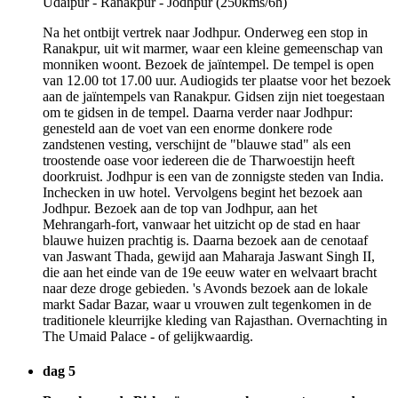
Na het ontbijt vertrek naar Jodhpur. Onderweg een stop in
Ranakpur, uit wit marmer, waar een kleine gemeenschap van
monniken woont. Bezoek de jaïntempel. De tempel is open
van 12.00 tot 17.00 uur. Audiogids ter plaatse voor het bezoek
aan de jaïntempels van Ranakpur. Gidsen zijn niet toegestaan
om te gidsen in de tempel. Daarna verder naar Jodhpur:
genesteld aan de voet van een enorme donkere rode
zandstenen vesting, verschijnt de "blauwe stad" als een
troostende oase voor iedereen die de Tharwoestijn heeft
doorkruist. Jodhpur is een van de zonnigste steden van India.
Inchecken in uw hotel. Vervolgens begint het bezoek aan
Jodhpur. Bezoek aan de top van Jodhpur, aan het
Mehrangarh-fort, vanwaar het uitzicht op de stad en haar
blauwe huizen prachtig is. Daarna bezoek aan de cenotaaf
van Jaswant Thada, gewijd aan Maharaja Jaswant Singh II,
die aan het einde van de 19e eeuw water en welvaart bracht
naar deze droge gebieden. 's Avonds bezoek aan de lokale
markt Sadar Bazar, waar u vrouwen zult tegenkomen in de
traditionele kleurrijke kleding van Rajasthan. Overnachting in
The Umaid Palace - of gelijkwaardig.
dag 5