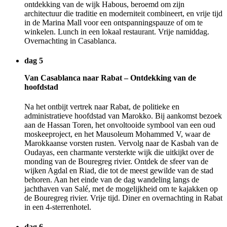
ontdekking van de wijk Habous, beroemd om zijn
architectuur die traditie en moderniteit combineert, en vrije tijd
in de Marina Mall voor een ontspanningspauze of om te
winkelen. Lunch in een lokaal restaurant. Vrije namiddag.
Overnachting in Casablanca.
dag 5
Van Casablanca naar Rabat – Ontdekking van de
hoofdstad
Na het ontbijt vertrek naar Rabat, de politieke en
administratieve hoofdstad van Marokko. Bij aankomst bezoek
aan de Hassan Toren, het onvoltooide symbool van een oud
moskeeproject, en het Mausoleum Mohammed V, waar de
Marokkaanse vorsten rusten. Vervolg naar de Kasbah van de
Oudayas, een charmante versterkte wijk die uitkijkt over de
monding van de Bouregreg rivier. Ontdek de sfeer van de
wijken Agdal en Riad, die tot de meest gewilde van de stad
behoren. Aan het einde van de dag wandeling langs de
jachthaven van Salé, met de mogelijkheid om te kajakken op
de Bouregreg rivier. Vrije tijd. Diner en overnachting in Rabat
in een 4-sterrenhotel.
dag 6