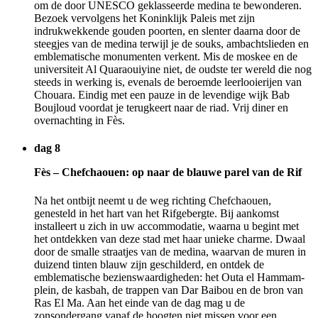
om de door UNESCO geklasseerde medina te bewonderen.
Bezoek vervolgens het Koninklijk Paleis met zijn
indrukwekkende gouden poorten, en slenter daarna door de
steegjes van de medina terwijl je de souks, ambachtslieden en
emblematische monumenten verkent. Mis de moskee en de
universiteit Al Quaraouiyine niet, de oudste ter wereld die nog
steeds in werking is, evenals de beroemde leerlooierijen van
Chouara. Eindig met een pauze in de levendige wijk Bab
Boujloud voordat je terugkeert naar de riad. Vrij diner en
overnachting in Fès.
dag 8
Fès – Chefchaouen: op naar de blauwe parel van de Rif
Na het ontbijt neemt u de weg richting Chefchaouen,
genesteld in het hart van het Rifgebergte. Bij aankomst
installeert u zich in uw accommodatie, waarna u begint met
het ontdekken van deze stad met haar unieke charme. Dwaal
door de smalle straatjes van de medina, waarvan de muren in
duizend tinten blauw zijn geschilderd, en ontdek de
emblematische bezienswaardigheden: het Outa el Hammam-
plein, de kasbah, de trappen van Dar Baibou en de bron van
Ras El Ma. Aan het einde van de dag mag u de
zonsondergang vanaf de hoogten niet missen voor een