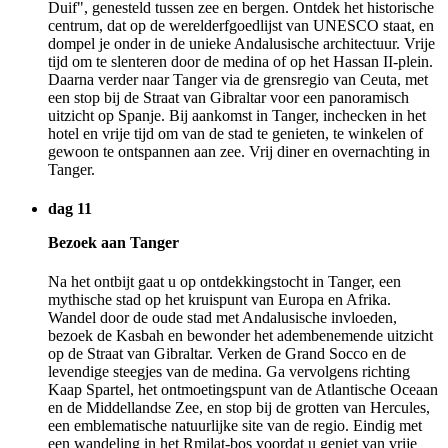
Duif", genesteld tussen zee en bergen. Ontdek het historische
centrum, dat op de werelderfgoedlijst van UNESCO staat, en
dompel je onder in de unieke Andalusische architectuur. Vrije
tijd om te slenteren door de medina of op het Hassan II-plein.
Daarna verder naar Tanger via de grensregio van Ceuta, met
een stop bij de Straat van Gibraltar voor een panoramisch
uitzicht op Spanje. Bij aankomst in Tanger, inchecken in het
hotel en vrije tijd om van de stad te genieten, te winkelen of
gewoon te ontspannen aan zee. Vrij diner en overnachting in
Tanger.
dag 11
Bezoek aan Tanger
Na het ontbijt gaat u op ontdekkingstocht in Tanger, een
mythische stad op het kruispunt van Europa en Afrika.
Wandel door de oude stad met Andalusische invloeden,
bezoek de Kasbah en bewonder het adembenemende uitzicht
op de Straat van Gibraltar. Verken de Grand Socco en de
levendige steegjes van de medina. Ga vervolgens richting
Kaap Spartel, het ontmoetingspunt van de Atlantische Oceaan
en de Middellandse Zee, en stop bij de grotten van Hercules,
een emblematische natuurlijke site van de regio. Eindig met
een wandeling in het Rmilat-bos voordat u geniet van vrije