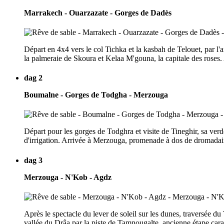
Marrakech - Ouarzazate - Gorges de Dadès
Départ en 4x4 vers le col Tichka et la kasbah de Telouet, par l'
la palmeraie de Skoura et Kelaa M'gouna, la capitale des roses
dag 2
Boumalne - Gorges de Todgha - Merzouga
Départ pour les gorges de Todghra et visite de Tineghir, sa verdo
d'irrigation. Arrivée à Merzouga, promenade à dos de dromadair
dag 3
Merzouga - N'Kob - Agdz
Après le spectacle du lever de soleil sur les dunes, traversée du
vallée du Drâa par la piste de Tamnougalte, ancienne étape car