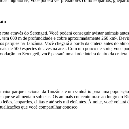
das migratórias, você poderá ver predadores como leopardos, guepardos
atu
ota através do Serengeti. Você poderá conseguir avistar animais antes
 tem 600 m de profundidade e cobre aproximadamente 260 km². Devid
os parques na Tanzânia. Você chegará à borda da cratera antes do almo
s mais de 500 espécies de aves na área. Com um pouco de sorte, você po
odação no Serengeti, você passará uma tarde inteira dentro da cratera
ro maior parque nacional da Tanzânia e um santuário para uma populaçã
mais que se alimentam sob elas. Os animais concentram-se ao longo do R
eões, leopardos, chitas e até seis mil elefantes. À noite, você voltará 
tualizações que você compartilhar conosco.