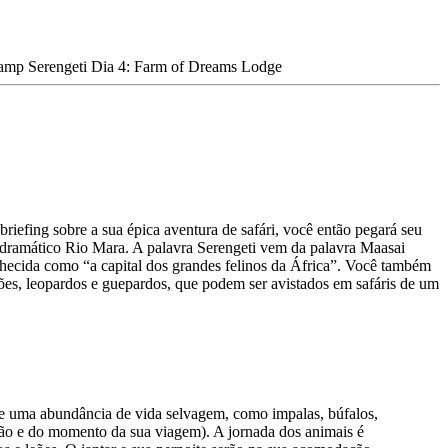
amp Serengeti Dia 4: Farm of Dreams Lodge
iefing sobre a sua épica aventura de safári, você então pegará seu
o dramático Rio Mara. A palavra Serengeti vem da palavra Maasai
onhecida como “a capital dos grandes felinos da África”. Você também
eões, leopardos e guepardos, que podem ser avistados em safáris de um
r de uma abundância de vida selvagem, como impalas, búfalos,
ção e do momento da sua viagem). A jornada dos animais é