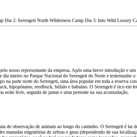
p Dia 2: Serengeti North Wilderness Camp Dia 3: Into Wild Luxury C
elo nosso representante da empresa. Após uma breve introdução e um br
de dia inteiro no Parque Nacional do Serengeti do Norte e testemunhe 
empo na parte norte do Serengeti, uma área popular em toda a reserva c
erbuck, hipopótamo, reedbuck, búfalo e babuíno. O Serengeti é rico em l
ma noite livre, seguida de jantar e uma pernoite na sua acomodação.
esfruta de observação de animais ao longo do caminho. O Serengeti é la
des manadas migratórias de zebras e gnus (dependendo de sua localiza