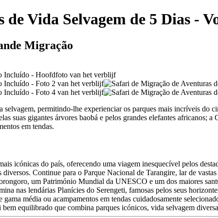
 de Vida Selvagem de 5 Dias - V
rande Migração
a selvagem, permitindo-lhe experienciar os parques mais incríveis do c
las suas gigantes árvores baobá e pelos grandes elefantes africanos; a
mentos em tendas.
s mais icónicas do país, oferecendo uma viagem inesquecível pelos dest
iversos. Continue para o Parque Nacional de Tarangire, lar de vastas 
 Ngorongoro, um Património Mundial da UNESCO e um dos maiores santu
rmina nas lendárias Planícies do Serengeti, famosas pelos seus horizont
de gama média ou acampamentos em tendas cuidadosamente selecionados
ri bem equilibrado que combina parques icónicos, vida selvagem diversa