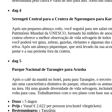
determinada pela chuva e varia de ano para ano. Além das mana
dag 4
Serengeti Central para a Cratera de Ngorongoro para Kar
Após um pequeno-almoço cedo, você seguirá para um safari em r
Património Mundial da UNESCO, formado há milhões de anos,
cratera oferece a melhor observação de vida selvagem de todos 
você poderá ver gnus, zebras, gazelas, elefantes e algumas da
relva. Após um almoço piquenique, que será levado da sua acom
jantar e a sua pernoita fora da cratera.
dag 5
Parque Nacional de Tarangire para Arusha
Após o café da manhã no hotel, parta para Tarangire, o tercei
são uma característica distintiva do parque, ofuscando os ani
na área. Há uma grande diversidade de vida selvagem, incluindo l
volta para casa. Trabalharemos com o seu plano com base nas a
Duur :
5 dagen
Prijs :
Vanaf € 2.622 per persoon
(exclusief vliegtickets)
Bestemmingen: :
Tanzânia