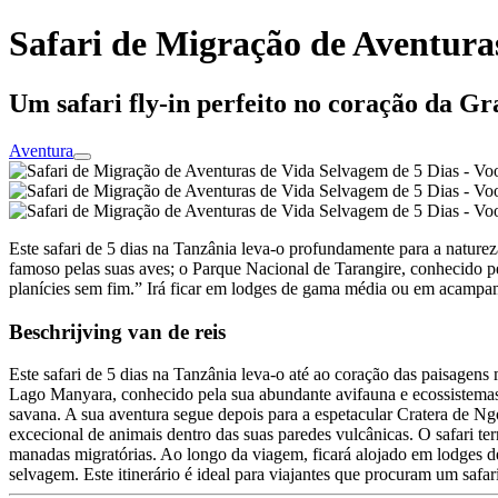
Safari de Migração de Aventuras
Um safari fly-in perfeito no coração da G
Aventura
Este safari de 5 dias na Tanzânia leva-o profundamente para a naturez
famoso pelas suas aves; o Parque Nacional de Tarangire, conhecido pe
planícies sem fim.” Irá ficar em lodges de gama média ou em acampa
Beschrijving van de reis
Este safari de 5 dias na Tanzânia leva-o até ao coração das paisagen
Lago Manyara, conhecido pela sua abundante avifauna e ecossistemas d
savana. A sua aventura segue depois para a espetacular Cratera de
excecional de animais dentro das suas paredes vulcânicas. O safari te
manadas migratórias. Ao longo da viagem, ficará alojado em lodges 
selvagem. Este itinerário é ideal para viajantes que procuram um safa