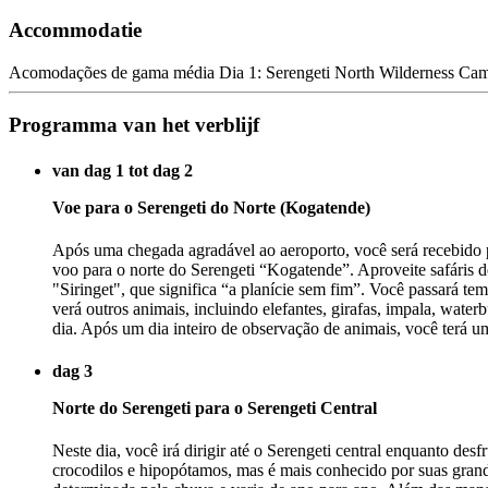
Accommodatie
Acomodações de gama média Dia 1: Serengeti North Wilderness Cam
Programma van het verblijf
van dag 1 tot dag 2
Voe para o Serengeti do Norte (Kogatende)
Após uma chegada agradável ao aeroporto, você será recebido p
voo para o norte do Serengeti “Kogatende”. Aproveite safáris 
"Siringet", que significa “a planície sem fim”. Você passará t
verá outros animais, incluindo elefantes, girafas, impala, wat
dia. Após um dia inteiro de observação de animais, você terá u
dag 3
Norte do Serengeti para o Serengeti Central
Neste dia, você irá dirigir até o Serengeti central enquanto d
crocodilos e hipopótamos, mas é mais conhecido por suas gran