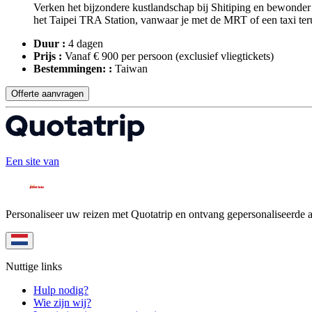
Verken het bijzondere kustlandschap bij Shitiping en bewonder d
het Taipei TRA Station, vanwaar je met de MRT of een taxi terug
Duur :
4 dagen
Prijs :
Vanaf € 900 per persoon
(exclusief vliegtickets)
Bestemmingen: :
Taiwan
Offerte aanvragen
Een site van
Personaliseer uw reizen met Quotatrip en ontvang gepersonaliseerde 
Nuttige links
Hulp nodig?
Wie zijn wij?