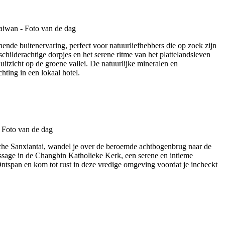
nde buitenervaring, perfect voor natuurliefhebbers die op zoek zijn
childerachtige dorpjes en het serene ritme van het plattelandsleven
itzicht op de groene vallei. De natuurlijke mineralen en
hting in een lokaal hotel.
sche Sanxiantai, wandel je over de beroemde achtbogenbrug naar de
ssage in de Changbin Katholieke Kerk, een serene en intieme
span en kom tot rust in deze vredige omgeving voordat je incheckt