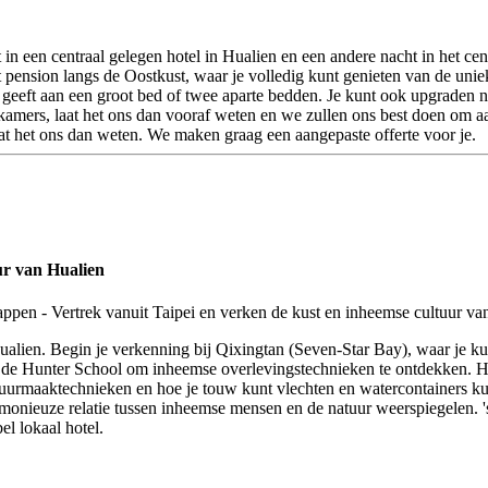
in een centraal gelegen hotel in Hualien en een andere nacht in het ce
 pension langs de Oostkust, waar je volledig kunt genieten van de uniek
 geeft aan een groot bed of twee aparte bedden. Je kunt ook upgraden 
kamers, laat het ons dan vooraf weten en we zullen ons best doen om aa
aat het ons dan weten. We maken graag een aangepaste offerte voor je.
ur van Hualien
alien. Begin je verkenning bij Qixingtan (Seven-Star Bay), waar je kunt
de Hunter School om inheemse overlevingstechnieken te ontdekken. Hua
e vuurmaaktechnieken en hoe je touw kunt vlechten en watercontainers k
monieuze relatie tussen inheemse mensen en de natuur weerspiegelen. 's
l lokaal hotel.