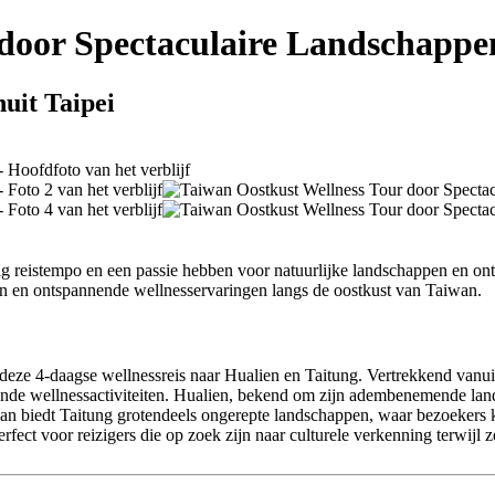
 door Spectaculaire Landschappe
uit Taipei
stig reistempo en een passie hebben voor natuurlijke landschappen en on
 en ontspannende wellnesservaringen langs de oostkust van Taiwan.
 deze 4-daagse wellnessreis naar Hualien en Taitung. Vertrekkend vanu
nende wellnessactiviteiten. Hualien, bekend om zijn adembenemende la
iwan biedt Taitung grotendeels ongerepte landschappen, waar bezoekers k
perfect voor reizigers die op zoek zijn naar culturele verkenning terw