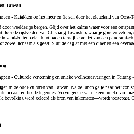
Oost-Taiwan
door weelderige bergen. Glijd over het kalme water voor een ontspanne
ocht door de rijstvelden van Chishang Township, waar je gouden velden, s
 in semi-buitenbaden kunt baden terwijl je geniet van een panoramisch u
 zowel lichaam als geest. Sluit de dag af met een diner en een overnac
ung
jgen in de oude culturen van Taiwan. Na de lunch ga je naar het iconi
 de oceaan en lokale legendes. Vervolgens ervaar je een unieke voetma
e bevolking werd geleerd als bron van inkomsten—wordt toegepast. Ont
i