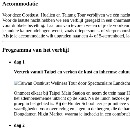
Accommodatie
Voor deze Oostkust, Hualien en Taitung Tour verblijven we één nacht 
Voor de laatste nacht hebben we een verblijf geregeld in een charmant
voor dubbele bezetting. Laat ons van tevoren weten of je de voorkeur
je andere kamerindelingen wenst, zoals driepersoons- of vierpersoons
Als je je accommodatie wilt upgraden naar een 4- of 5-sterrenhotel, l
Programma van het verblijf
dag 1
Vertrek vanuit Taipei en verken de kust en inheemse cultu
Ontmoet elkaar bij Taipei Main Station en neem de trein naar Hu
het adembenemende uitzicht op de kust. Na de lunch bezoek je 
groep in het gebied is. Bij de Hunter School leer je primitiev
vaardigheden voor overleving en jagen in de bergen, die de har
Dongdamen Night Market, waarna je incheckt in een comfortabe
dag 2