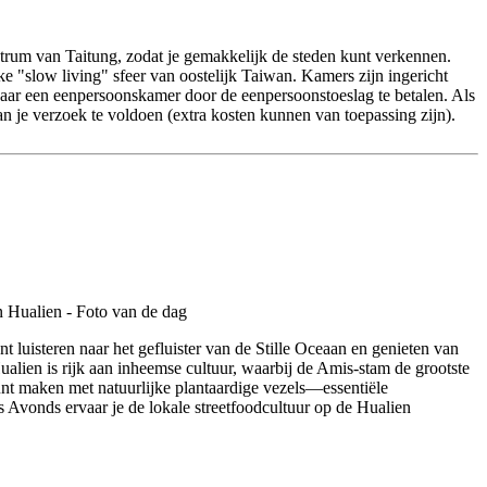
ntrum van Taitung, zodat je gemakkelijk de steden kunt verkennen.
e "slow living" sfeer van oostelijk Taiwan. Kamers zijn ingericht
naar een eenpersoonskamer door de eenpersoonstoeslag te betalen. Als
n je verzoek te voldoen (extra kosten kunnen van toepassing zijn).
 luisteren naar het gefluister van de Stille Oceaan en genieten van
lien is rijk aan inheemse cultuur, waarbij de Amis-stam de grootste
unt maken met natuurlijke plantaardige vezels—essentiële
 Avonds ervaar je de lokale streetfoodcultuur op de Hualien