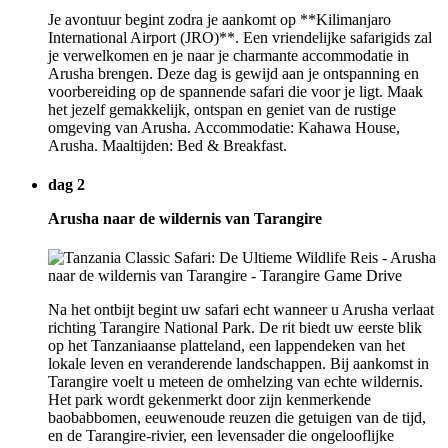
Je avontuur begint zodra je aankomt op **Kilimanjaro
International Airport (JRO)**. Een vriendelijke safarigids zal
je verwelkomen en je naar je charmante accommodatie in
Arusha brengen. Deze dag is gewijd aan je ontspanning en
voorbereiding op de spannende safari die voor je ligt. Maak
het jezelf gemakkelijk, ontspan en geniet van de rustige
omgeving van Arusha. Accommodatie: Kahawa House,
Arusha. Maaltijden: Bed & Breakfast.
dag 2
Arusha naar de wildernis van Tarangire
Na het ontbijt begint uw safari echt wanneer u Arusha verlaat
richting Tarangire National Park. De rit biedt uw eerste blik
op het Tanzaniaanse platteland, een lappendeken van het
lokale leven en veranderende landschappen. Bij aankomst in
Tarangire voelt u meteen de omhelzing van echte wildernis.
Het park wordt gekenmerkt door zijn kenmerkende
baobabbomen, eeuwenoude reuzen die getuigen van de tijd,
en de Tarangire-rivier, een levensader die ongelooflijke