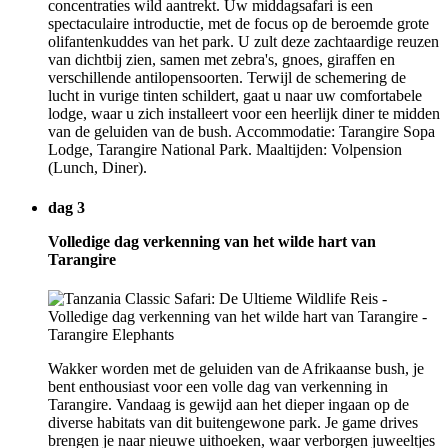
concentraties wild aantrekt. Uw middagsafari is een
spectaculaire introductie, met de focus op de beroemde grote
olifantenkuddes van het park. U zult deze zachtaardige reuzen
van dichtbij zien, samen met zebra's, gnoes, giraffen en
verschillende antilopensoorten. Terwijl de schemering de
lucht in vurige tinten schildert, gaat u naar uw comfortabele
lodge, waar u zich installeert voor een heerlijk diner te midden
van de geluiden van de bush. Accommodatie: Tarangire Sopa
Lodge, Tarangire National Park. Maaltijden: Volpension
(Lunch, Diner).
dag 3
Volledige dag verkenning van het wilde hart van
Tarangire
Wakker worden met de geluiden van de Afrikaanse bush, je
bent enthousiast voor een volle dag van verkenning in
Tarangire. Vandaag is gewijd aan het dieper ingaan op de
diverse habitats van dit buitengewone park. Je game drives
brengen je naar nieuwe uithoeken, waar verborgen juweeltjes