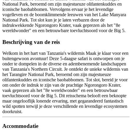
National Park, beroemd om zijn majestueuze olifantenkuddes en
iconische baobabbomen. Vervolgens ervaar je het levendige
vogelleven en de boomklimmende leeuwen van het Lake Manyara
National Park. Tot slot kun je je laten verbazen door de
indrukwekkende Ngorongoro Krater, vaak geprezen als het "8e
wereldwonder" en een betrouwbare toevluchtsoord voor de Big 5.
Beschrijving van de reis
Welkom in het hart van Tanzania's wildernis Maak je klaar voor een
buitengewoon avontuur! Deze 5-daagse safari is ontworpen om je
onder te dompelen in de diverse en adembenemende landschappen
van Tanzania's Northern Circuit. Je ontdekt de unieke wildernis van
het Tarangire National Park, beroemd om zijn majestueuze
olifantenkuddes en iconische baobabbomen. Tot slot, bereid je voor
om onder de indruk te zijn van de prachtige Ngorongoro Krater,
vaak geprezen als het "8e wereldwonder" en een betrouwbaar
toevluchtsoord voor de Big 5. Dit reisschema belooft een beknopte
maar ongelooflijk lonende ervaring, met gegarandeerd fantastisch
wild spotten terwijl je deze verschillende en levendige ecosystemen
doorkruist.
Accommodatie