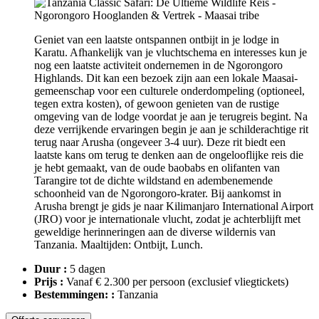
Geniet van een laatste ontspannen ontbijt in je lodge in
Karatu. Afhankelijk van je vluchtschema en interesses kun je
nog een laatste activiteit ondernemen in de Ngorongoro
Highlands. Dit kan een bezoek zijn aan een lokale Maasai-
gemeenschap voor een culturele onderdompeling (optioneel,
tegen extra kosten), of gewoon genieten van de rustige
omgeving van de lodge voordat je aan je terugreis begint. Na
deze verrijkende ervaringen begin je aan je schilderachtige rit
terug naar Arusha (ongeveer 3-4 uur). Deze rit biedt een
laatste kans om terug te denken aan de ongelooflijke reis die
je hebt gemaakt, van de oude baobabs en olifanten van
Tarangire tot de dichte wildstand en adembenemende
schoonheid van de Ngorongoro-krater. Bij aankomst in
Arusha brengt je gids je naar Kilimanjaro International Airport
(JRO) voor je internationale vlucht, zodat je achterblijft met
geweldige herinneringen aan de diverse wildernis van
Tanzania. Maaltijden: Ontbijt, Lunch.
Duur :
5 dagen
Prijs :
Vanaf € 2.300 per persoon
(exclusief vliegtickets)
Bestemmingen: :
Tanzania