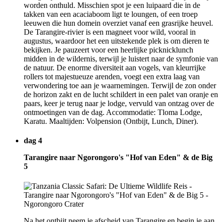
worden onthuld. Misschien spot je een luipaard die in de
takken van een acaciaboom ligt te loungen, of een troep
leeuwen die hun domein overziet vanaf een grasrijke heuvel.
De Tarangire-rivier is een magneet voor wild, vooral in
augustus, waardoor het een uitstekende plek is om dieren te
bekijken. Je pauzeert voor een heerlijke picknicklunch
midden in de wildernis, terwijl je luistert naar de symfonie van
de natuur. De enorme diversiteit aan vogels, van kleurrijke
rollers tot majestueuze arenden, voegt een extra laag van
verwondering toe aan je waarnemingen. Terwijl de zon onder
de horizon zakt en de lucht schildert in een palet van oranje en
paars, keer je terug naar je lodge, vervuld van ontzag over de
ontmoetingen van de dag. Accommodatie: Tloma Lodge,
Karatu. Maaltijden: Volpension (Ontbijt, Lunch, Diner).
dag 4
Tarangire naar Ngorongoro's "Hof van Eden" & de Big
5
Na het ontbijt neem je afscheid van Tarangire en begin je aan