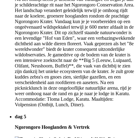
je schilderachtige rit naar het Ngorongoro Conservation Area.
Het landschap verandert geleidelijk terwijl je omhoog rijdt
naar de koelere, groenere hooglanden rondom de prachtige
Ngorongoro Krater. Vandaag kun je je voorbereiden op een
ongeëvenaard wildspektakel terwijl je 600 meter afdaalt in de
Ngorongoro Krater. Dit op zichzelf staande natuurwonder is
een levendige "Hof van Eden", waar een verbazingwekkende
dichtheid aan wilde dieren floreert. Vaak geprezen als het "8e
wereldwonder" biedt de krater consequent uitzonderlijke
wildobservaties. Je gamedrive op de bodem van de krater is
een intensieve zoektocht naar de **Big 5 (Leeuw, Luipaard,
Olifant, Neushoorn, Buffel)**, die vaak van dichtbij te zien
zijn dankzij het unieke ecosysteem van de krater. Je zult grote
kuddes zebra's en gnoes zien, sierlijke gazellen, en een
verscheidenheid aan roofdieren en aaseters. Na een
picknicklunch in deze ongelooflijke natuurlijke arena, rijd je
weer omhoog naar de rand en ga je naar je lodge in Karatu.
Accommodatie: Tloma Lodge, Karatu. Maaltijden:
Volpension (Ontbijt, Lunch, Diner).
dag 5
Ngorongoro Hooglanden & Vertrek