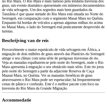
no Rio Mara. O Rio Mara é mais famoso pela lendária travessia dos
gnus, um evento dramático apresentado em inúmeros documentários
de vida selvagem. Um dos segredos mais bem guardados da
Tanzânia é que quase metade do Rio Mara está situada no Norte do
Serengeti, em comparação com o segmento Masai Mara no Quénia.
Enquanto há hordas de veículos a apenas algumas milhas rio acima
no Masai Mara, o lado do Serengeti está praticamente desprovido de
turistas.
Beschrijving van de reis
Provavelmente o maior espetáculo de vida selvagem em África, a
migração de dois milhões de gnus através das Planícies do Serengeti
atinge o seu clímax com uma série de perigosas travessias de rio.
Veja as manadas espalharem-se pelo norte do Serengeti, onde o Rio
Mara apresenta à migração o seu obstáculo mais sério. Este rio jorra
pelo norte do Serengeti a partir da adjacente Reserva de Caça
Maasai Mara, no Quénia. Ver as manadas frenéticas de gnus
atravessarem o Rio Mara pode ser espetacular; há frequentemente
cenas de pânico e confusão. Este é o melhor pacote com foco na
travessia do Rio Mara da Grande Migração.
Accommodatie