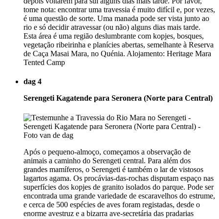
depois voltarem para sul alguns dias mais tarde. Por favor,
tome nota: encontrar uma travessia é muito difícil e, por vezes,
é uma questão de sorte. Uma manada pode ser vista junto ao
rio e só decidir atravessar (ou não) alguns dias mais tarde.
Esta área é uma região deslumbrante com kopjes, bosques,
vegetação ribeirinha e planícies abertas, semelhante à Reserva
de Caça Masai Mara, no Quénia. Alojamento: Heritage Mara
Tented Camp
dag 4
Serengeti Kagatende para Seronera (Norte para Central)
Após o pequeno-almoço, começamos a observação de
animais a caminho do Serengeti central. Para além dos
grandes mamíferos, o Serengeti é também o lar de vistosos
lagartos agama. Os procávias-das-rochas disputam espaço nas
superfícies dos kopjes de granito isolados do parque. Pode ser
encontrada uma grande variedade de escaravelhos do estrume,
e cerca de 500 espécies de aves foram registadas, desde o
enorme avestruz e a bizarra ave-secretária das pradarias