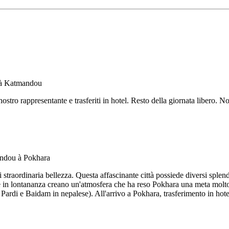
 nostro rappresentante e trasferiti in hotel. Resto della giornata libero. 
traordinaria bellezza. Questa affascinante città possiede diversi splend
e in lontananza creano un'atmosfera che ha reso Pokhara una meta molto am
 Pardi e Baidam in nepalese). All'arrivo a Pokhara, trasferimento in hote