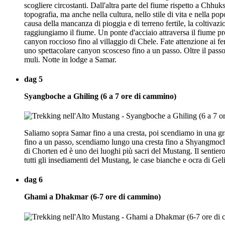
scogliere circostanti. Dall'altra parte del fiume rispetto a Chhuk
topografia, ma anche nella cultura, nello stile di vita e nella po
causa della mancanza di pioggia e di terreno fertile, la coltiva
raggiungiamo il fiume. Un ponte d'acciaio attraversa il fiume prop
canyon roccioso fino al villaggio di Chele. Fate attenzione ai fer
uno spettacolare canyon scosceso fino a un passo. Oltre il passo
muli. Notte in lodge a Samar.
dag 5
Syangboche a Ghiling (6 a 7 ore di cammino)
Saliamo sopra Samar fino a una cresta, poi scendiamo in una gran
fino a un passo, scendiamo lungo una cresta fino a Shyangmoche
di Chorten ed è uno dei luoghi più sacri del Mustang. Il sentie
tutti gli insediamenti del Mustang, le case bianche e ocra di Geli
dag 6
Ghami a Dhakmar (6-7 ore di cammino)