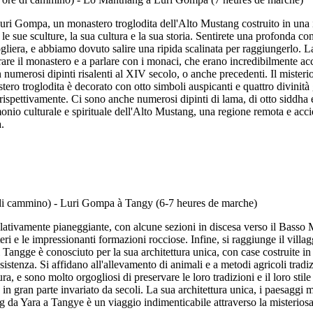
Luri Gompa, un monastero troglodita dell'Alto Mustang costruito in una
 le sue sculture, la sua cultura e la sua storia. Sentirete una profonda co
ogliera, e abbiamo dovuto salire una ripida scalinata per raggiungerlo. La
e il monastero e a parlare con i monaci, che erano incredibilmente acco
on numerosi dipinti risalenti al XIV secolo, o anche precedenti. Il mister
astero troglodita è decorato con otto simboli auspicanti e quattro divini
d rispettivamente. Ci sono anche numerosi dipinti di lama, di otto siddh
monio culturale e spirituale dell'Alto Mustang, una regione remota e acci
.
 relativamente pianeggiante, con alcune sezioni in discesa verso il Basso
eri e le impressionanti formazioni rocciose. Infine, si raggiunge il villa
 di Tangge è conosciuto per la sua architettura unica, con case costruite i
sistenza. Si affidano all'allevamento di animali e a metodi agricoli tradi
, e sono molto orgogliosi di preservare le loro tradizioni e il loro stile
in gran parte invariato da secoli. La sua architettura unica, i paesaggi 
ing da Yara a Tangye è un viaggio indimenticabile attraverso la misterio