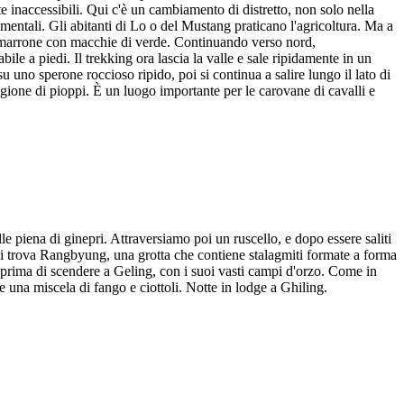
te inaccessibili. Qui c'è un cambiamento di distretto, non solo nella
dimentali. Gli abitanti di Lo o del Mustang praticano l'agricoltura. Ma a
gio marrone con macchie di verde. Continuando verso nord,
ile a piedi. Il trekking ora lascia la valle e sale ripidamente in un
u uno sperone roccioso ripido, poi si continua a salire lungo il lato di
gione di pioppi. È un luogo importante per le carovane di cavalli e
 piena di ginepri. Attraversiamo poi un ruscello, e dopo essere saliti
i trova Rangbyung, una grotta che contiene stalagmiti formate a forma
 prima di scendere a Geling, con i suoi vasti campi d'orzo. Come in
 e una miscela di fango e ciottoli. Notte in lodge a Ghiling.