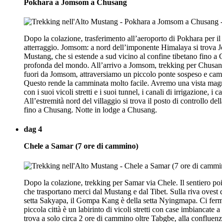
Pokhara a Jomsom a Chusang
Dopo la colazione, trasferimento all’aeroporto di Pokhara per i
atterraggio. Jomsom: a nord dell’imponente Himalaya si trova Jom
Mustang, che si estende a sud vicino al confine tibetano fino a
profonda del mondo. All’arrivo a Jomsom, trekking per Chusang 
fuori da Jomsom, attraversiamo un piccolo ponte sospeso e cammi
Questo rende la camminata molto facile. Avremo una vista magni
con i suoi vicoli stretti e i suoi tunnel, i canali di irrigazion
All’estremità nord del villaggio si trova il posto di controllo d
fino a Chusang. Notte in lodge a Chusang.
dag 4
Chele a Samar (7 ore di cammino)
Dopo la colazione, trekking per Samar via Chele. Il sentiero poi 
che trasportano merci dal Mustang e dal Tibet. Sulla riva ovest
setta Sakyapa, il Gompa Kang è della setta Nyingmapa. Ci fermi
piccola città è un labirinto di vicoli stretti con case imbiancate
trova a solo circa 2 ore di cammino oltre Tabgbe, alla confluenz