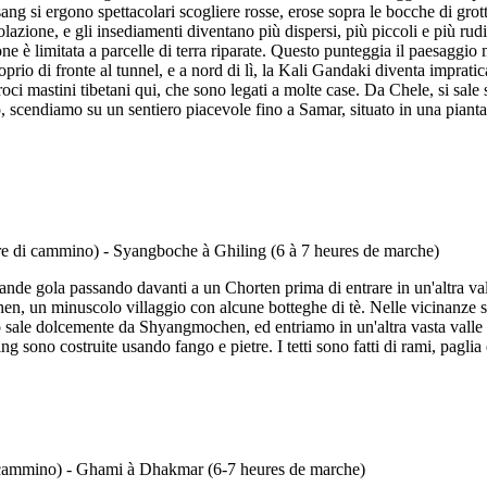
sang si ergono spettacolari scogliere rosse, erose sopra le bocche di grot
polazione, e gli insediamenti diventano più dispersi, più piccoli e più ru
zione è limitata a parcelle di terra riparate. Questo punteggia il paesag
rio di fronte al tunnel, e a nord di lì, la Kali Gandaki diventa impraticab
oci mastini tibetani qui, che sono legati a molte case. Da Chele, si sale s
, scendiamo su un sentiero piacevole fino a Samar, situato in una pianta
de gola passando davanti a un Chorten prima di entrare in un'altra valle
n, un minuscolo villaggio con alcune botteghe di tè. Nelle vicinanze s
ro sale dolcemente da Shyangmochen, ed entriamo in un'altra vasta valle
ng sono costruite usando fango e pietre. I tetti sono fatti di rami, paglia