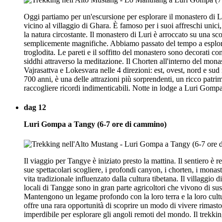
Oggi partiamo per un'escursione per esplorare il monastero di 
vicino al villaggio di Ghara. È famoso per i suoi affreschi unici,
la natura circostante. Il monastero di Luri è arroccato su una sc
semplicemente magnifiche. Abbiamo passato del tempo a esplorar
troglodita. Le pareti e il soffitto del monastero sono decorati c
siddhi attraverso la meditazione. Il Chorten all'interno del mon
Vajrasattva e Lokesvara nelle 4 direzioni: est, ovest, nord e su
700 anni, è una delle attrazioni più sorprendenti, un ricco patri
raccogliere ricordi indimenticabili. Notte in lodge a Luri Gompa
dag 12
Luri Gompa a Tangy (6-7 ore di cammino)
Il viaggio per Tangye è iniziato presto la mattina. Il sentiero è
sue spettacolari scogliere, i profondi canyon, i chorten, i monast
vita tradizionale influenzato dalla cultura tibetana. Il villaggio
locali di Tangge sono in gran parte agricoltori che vivono di sus
Mantengono un legame profondo con la loro terra e la loro cultura
offre una rara opportunità di scoprire un modo di vivere rimasto 
imperdibile per esplorare gli angoli remoti del mondo. Il trekk