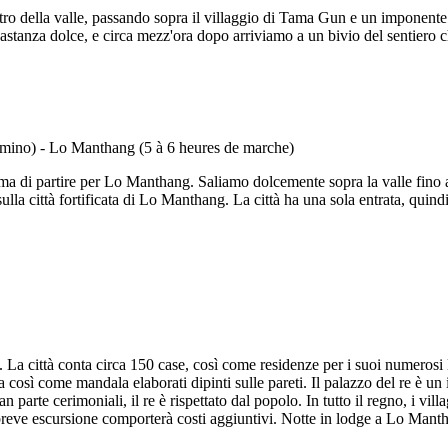
tro della valle, passando sopra il villaggio di Tama Gun e un imponente Ch
bastanza dolce, e circa mezz'ora dopo arriviamo a un bivio del sentier
di partire per Lo Manthang. Saliamo dolcemente sopra la valle fino a 
ulla città fortificata di Lo Manthang. La città ha una sola entrata, quind
. La città conta circa 150 case, così come residenze per i suoi numerosi l
sì come mandala elaborati dipinti sulle pareti. Il palazzo del re è un i
an parte cerimoniali, il re è rispettato dal popolo. In tutto il regno, i vi
a breve escursione comporterà costi aggiuntivi. Notte in lodge a Lo Mant