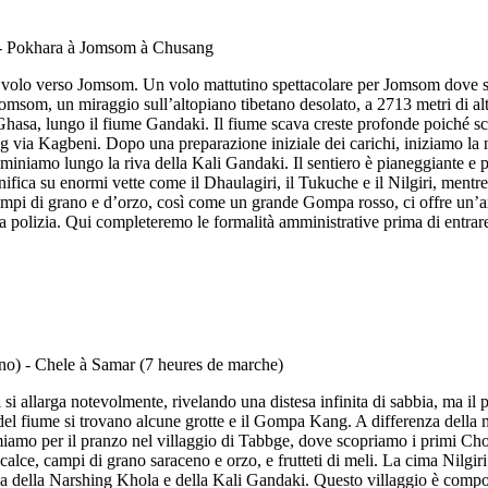
l volo verso Jomsom. Un volo mattutino spettacolare per Jomsom dove sar
som, un miraggio sull’altopiano tibetano desolato, a 2713 metri di altitu
 Ghasa, lungo il fiume Gandaki. Il fiume scava creste profonde poiché sc
via Kagbeni. Dopo una preparazione iniziale dei carichi, iniziamo la n
niamo lungo la riva della Kali Gandaki. Il sentiero è pianeggiante e pi
fica su enormi vette come il Dhaulagiri, il Tukuche e il Nilgiri, ment
e, i campi di grano e d’orzo, così come un grande Gompa rosso, ci offre 
ella polizia. Qui completeremo le formalità amministrative prima di entrar
si allarga notevolmente, rivelando una distesa infinita di sabbia, ma il
 del fiume si trovano alcune grotte e il Gompa Kang. A differenza della
amo per il pranzo nel villaggio di Tabbge, dove scopriamo i primi Chort
 a calce, campi di grano saraceno e orzo, e frutteti di meli. La cima Nilgi
a della Narshing Khola e della Kali Gandaki. Questo villaggio è composto