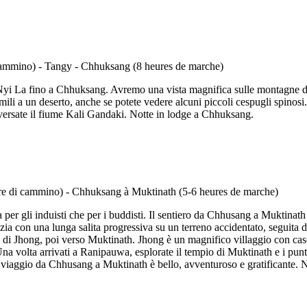
Nyi La fino a Chhuksang. Avremo una vista magnifica sulle montagne de
imili a un deserto, anche se potete vedere alcuni piccoli cespugli spinosi.
aversate il fiume Kali Gandaki. Notte in lodge a Chhuksang.
a per gli induisti che per i buddisti. Il sentiero da Chhusang a Muktina
a con una lunga salita progressiva su un terreno accidentato, seguita da
io di Jhong, poi verso Muktinath. Jhong è un magnifico villaggio con case
a volta arrivati a Ranipauwa, esplorate il tempio di Muktinath e i punti
 viaggio da Chhusang a Muktinath è bello, avventuroso e gratificante. N