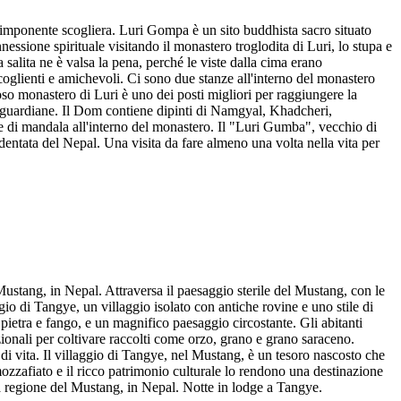
 imponente scogliera. Luri Gompa è un sito buddhista sacro situato
nnessione spirituale visitando il monastero troglodita di Luri, lo stupa e
 salita ne è valsa la pena, perché le viste dalla cima erano
glienti e amichevoli. Ci sono due stanze all'interno del monastero
ioso monastero di Luri è uno dei posti migliori per raggiungere la
tà guardiane. Il Dom contiene dipinti di Namgyal, Khadcheri,
a e di mandala all'interno del monastero. Il "Luri Gumba", vecchio di
dentata del Nepal. Una visita da fare almeno una volta nella vita per
 Mustang, in Nepal. Attraversa il paesaggio sterile del Mustang, con le
ggio di Tangye, un villaggio isolato con antiche rovine e uno stile di
n pietra e fango, e un magnifico paesaggio circostante. Gli abitanti
zionali per coltivare raccolti come orzo, grano e grano saraceno.
 di vita. Il villaggio di Tangye, nel Mustang, è un tesoro nascosto che
mozzafiato e il ricco patrimonio culturale lo rendono una destinazione
sa regione del Mustang, in Nepal. Notte in lodge a Tangye.