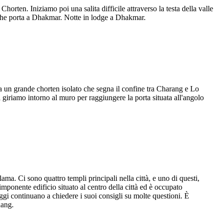
orten. Iniziamo poi una salita difficile attraverso la testa della valle
o che porta a Dhakmar. Notte in lodge a Dhakmar.
un grande chorten isolato che segna il confine tra Charang e Lo
i giriamo intorno al muro per raggiungere la porta situata all'angolo
ama. Ci sono quattro templi principali nella città, e uno di questi,
mponente edificio situato al centro della città ed è occupato
llaggi continuano a chiedere i suoi consigli su molte questioni. È
hang.