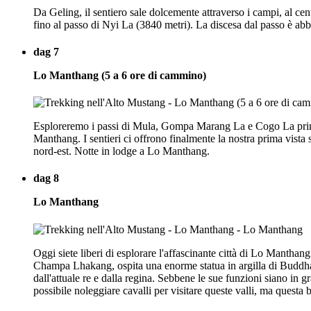
Da Geling, il sentiero sale dolcemente attraverso i campi, al cen
fino al passo di Nyi La (3840 metri). La discesa dal passo è ab
dag 7
Lo Manthang (5 a 6 ore di cammino)
Esploreremo i passi di Mula, Gompa Marang La e Cogo La prima 
Manthang. I sentieri ci offrono finalmente la nostra prima vista s
nord-est. Notte in lodge a Lo Manthang.
dag 8
Lo Manthang
Oggi siete liberi di esplorare l'affascinante città di Lo Manthang
Champa Lhakang, ospita una enorme statua in argilla di Buddha co
dall'attuale re e dalla regina. Sebbene le sue funzioni siano in gr
possibile noleggiare cavalli per visitare queste valli, ma quest