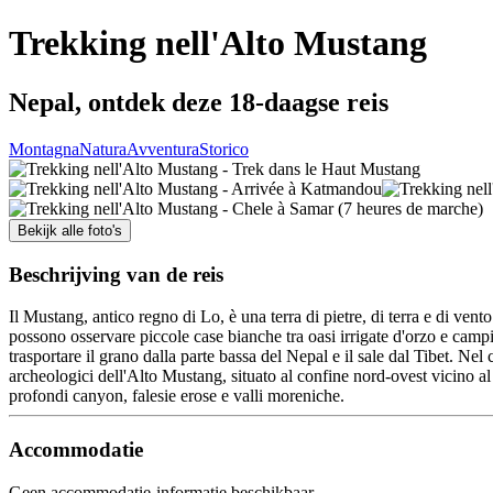
Trekking nell'Alto Mustang
Nepal, ontdek deze 18-daagse reis
Montagna
Natura
Avventura
Storico
Bekijk alle foto's
Beschrijving van de reis
Il Mustang, antico regno di Lo, è una terra di pietre, di terra e di vento
possono osservare piccole case bianche tra oasi irrigate d'orzo e cam
trasportare il grano dalla parte bassa del Nepal e il sale dal Tibet. Nel c
archeologici dell'Alto Mustang, situato al confine nord-ovest vicino al T
profondi canyon, falesie erose e valli moreniche.
Accommodatie
Geen accommodatie-informatie beschikbaar