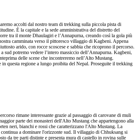
emo accolti dal nostro team di trekking sulla piccola pista di
dine. È la capitale e la sede amministrativa del distretto del
orre tra il monte Dhaulagiri e l’Annapurna, creando così la gola più
ostra camminata verso il pittoresco villaggio di Kagbeni. Appena
uttosto arido, con rocce scoscese e sabbia che ricoprono il percorso.
re a sud potremo vedere l’intero massiccio dell’Annapurna. Kagbeni,
un’anteprima delle scene che incontreremo nell’Alto Mustang.
e in questa regione a lungo proibita del Nepal. Proseguite il trekking
 percorso rimane interessante grazie al passaggio di carovane di muli
 maggior parte dei monasteri dell'Alto Mustang che appartengono alla
en neri, bianchi e rossi che caratterizzano l'Alto Mustang. La
ri continua a dominare l'orizzonte sud. Il villaggio di Chhuksang si
 da tre parti distinte e presenta mura di castello in rovina sulle