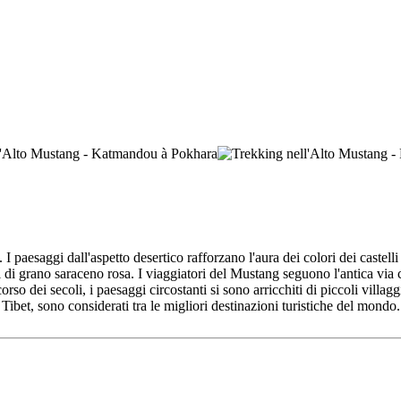
. I paesaggi dall'aspetto desertico rafforzano l'aura dei colori dei castel
pi di grano saraceno rosa. I viaggiatori del Mustang seguono l'antica v
orso dei secoli, i paesaggi circostanti si sono arricchiti di piccoli villagg
ibet, sono considerati tra le migliori destinazioni turistiche del mondo. 