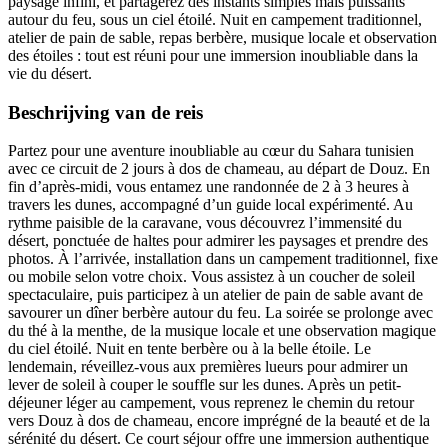
paysage infini, et partagerez des instants simples mais puissants
autour du feu, sous un ciel étoilé. Nuit en campement traditionnel,
atelier de pain de sable, repas berbère, musique locale et observation
des étoiles : tout est réuni pour une immersion inoubliable dans la
vie du désert.
Beschrijving van de reis
Partez pour une aventure inoubliable au cœur du Sahara tunisien
avec ce circuit de 2 jours à dos de chameau, au départ de Douz. En
fin d’après-midi, vous entamez une randonnée de 2 à 3 heures à
travers les dunes, accompagné d’un guide local expérimenté. Au
rythme paisible de la caravane, vous découvrez l’immensité du
désert, ponctuée de haltes pour admirer les paysages et prendre des
photos. À l’arrivée, installation dans un campement traditionnel, fixe
ou mobile selon votre choix. Vous assistez à un coucher de soleil
spectaculaire, puis participez à un atelier de pain de sable avant de
savourer un dîner berbère autour du feu. La soirée se prolonge avec
du thé à la menthe, de la musique locale et une observation magique
du ciel étoilé. Nuit en tente berbère ou à la belle étoile. Le
lendemain, réveillez-vous aux premières lueurs pour admirer un
lever de soleil à couper le souffle sur les dunes. Après un petit-
déjeuner léger au campement, vous reprenez le chemin du retour
vers Douz à dos de chameau, encore imprégné de la beauté et de la
sérénité du désert. Ce court séjour offre une immersion authentique