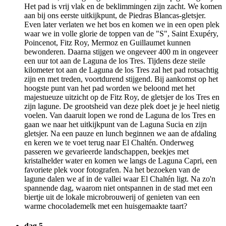
Het pad is vrij vlak en de beklimmingen zijn zacht. We komen
aan bij ons eerste uitkijkpunt, de Piedras Blancas-gletsjer.
Even later verlaten we het bos en komen we in een open plek
waar we in volle glorie de toppen van de "S", Saint Exupéry,
Poincenot, Fitz Roy, Mermoz en Guillaumet kunnen
bewonderen. Daarna stijgen we ongeveer 400 m in ongeveer
een uur tot aan de Laguna de los Tres. Tijdens deze steile
kilometer tot aan de Laguna de los Tres zal het pad rotsachtig
zijn en met treden, voortdurend stijgend. Bij aankomst op het
hoogste punt van het pad worden we beloond met het
majestueuze uitzicht op de Fitz Roy, de gletsjer de los Tres en
zijn lagune. De grootsheid van deze plek doet je je heel nietig
voelen. Van daaruit lopen we rond de Laguna de los Tres en
gaan we naar het uitkijkpunt van de Laguna Sucia en zijn
gletsjer. Na een pauze en lunch beginnen we aan de afdaling
en keren we te voet terug naar El Chaltén. Onderweg
passeren we gevarieerde landschappen, beekjes met
kristalhelder water en komen we langs de Laguna Capri, een
favoriete plek voor fotografen. Na het bezoeken van de
lagune dalen we af in de vallei waar El Chaltén ligt. Na zo'n
spannende dag, waarom niet ontspannen in de stad met een
biertje uit de lokale microbrouwerij of genieten van een
warme chocolademelk met een huisgemaakte taart?
dag 5