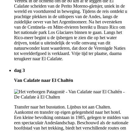
Vertrek in de ochtend om de 80 km af te leggen die El
Calafate scheiden van de Perito Moreno-gletsjer, uniek in de
wereld en voortdurend in beweging. Tijdens de reis ontdekt u
prachtige plekken in de uitlopers van de Andes, langs de
zuidelijke oever van het Argentinomeer. Na het oversteken
van de Centinela- en Mitre-rivieren bereikt u Brazo Rico om
het nationale park Los Glaciares binnen te gaan. Langs het
Rico-meer begint u de ijsbergen te zien die op het water
drijven, totdat u uiteindelijk de volle omvang van dit
natuurwonder kunt waarderen, dat door de Verenigde Naties
tot werelderfgoed is verklaard. Vrije tijd ter plaatse, daarna
terugkeer naar El Calafate.
dag 3
Van Calafate naar El Chaltén
Transfer naar het busstation. Lijnbus tot aan Chalten.
Aankomst en transfer op eigen gelegenheid naar het hotel.
Een kleine bevolking ontstaan in 1985, gelegen te midden van
een spectaculair Andeslandschap. Beschouwd als de nationale
hoofdstad van het trekking, biedt het verschillende routes om