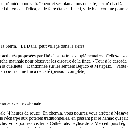
pa, réputée pour sa fraîcheur et ses plantations de café, jusqu'à La Dali
d du volcan Télica, et de faire étape à Esteli, ville bien connue pour s
activités proposées par l'hôtel, sans frais supplémentaires. Celles-ci so
arche matinale pour observer les oiseaux de la finca, - Tour à la cascada
 à la cueillette, - Randonnée sur les sentiers Bejuco et Matapalo, - Visi
 au cœur d'une finca de café (pension complète).
iale (4 heures de route). En chemin, vous pourrez vous arrêter à Masay
 de l'écharpe aux poteries traditionnelles, en passant par le hamac qui fa
e. Vous pourrez visiter la Cathédrale, l'église de la Merced, puis l'églis