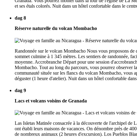
Granada. Vous pourrez monter dans la tour de l'église de La Mer
et ses étals colorés. Nuit dans un hôtel confortable dans le cent
dag 8
Réserve naturelle du volcan Mombacho
Randonnée sur le volcan Mombacho Nous vous proposons de déco
sommet culmine à 1 345 mètres. Les sentiers de randonnée, facil
moyenne. Accrobranche Départ pour une session d'accrobranche.
Mombacho. Tout au long du parcours, vous pourrez observer la d
communauté située sur les flancs du volcan Mombacho, vous appre
déguster (1 heure d'atelier). Nuit dans un hôtel confortable dan
dag 9
Lacs et volcans voisins de Granada
Las Isletas Matinée consacrée à la découverte de l'archipel de L
ont établi leurs maisons de vacances. On dénombre près de 400 î
de nombreux animaux (2 heures d'excursion). Los Pueblos Blancos