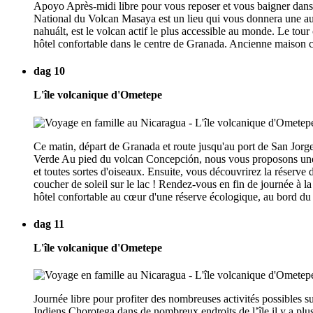
Apoyo Après-midi libre pour vous reposer et vous baigner dans
National du Volcan Masaya est un lieu qui vous donnera une autr
nahuált, est le volcan actif le plus accessible au monde. Le tour 
hôtel confortable dans le centre de Granada. Ancienne maison col
dag 10
L'île volcanique d'Ometepe
Ce matin, départ de Granada et route jusqu'au port de San Jorge
Verde Au pied du volcan Concepción, nous vous proposons une b
et toutes sortes d'oiseaux. Ensuite, vous découvrirez la réserve
coucher de soleil sur le lac ! Rendez-vous en fin de journée à l
hôtel confortable au cœur d'une réserve écologique, au bord du 
dag 11
L'île volcanique d'Ometepe
Journée libre pour profiter des nombreuses activités possibles s
Indiens Chorotega dans de nombreux endroits de l’île il y a plu