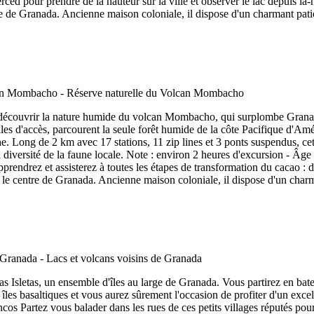
ced pour prendre de la hauteur sur la ville et observer le lac depuis là
re de Granada. Ancienne maison coloniale, il dispose d'un charmant patio
uvrir la nature humide du volcan Mombacho, qui surplombe Granada. I
es d'accès, parcourent la seule forêt humide de la côte Pacifique d'Amé
 Long de 2 km avec 17 stations, 11 zip lines et 3 ponts suspendus, ce
iversité de la faune locale. Note : environ 2 heures d'excursion - Âge 
ndrez et assisterez à toutes les étapes de transformation du cacao : d
s le centre de Granada. Ancienne maison coloniale, il dispose d'un charma
as Isletas, un ensemble d'îles au large de Granada. Vous partirez en bat
les basaltiques et vous aurez sûrement l'occasion de profiter d'un exce
 Partez vous balader dans les rues de ces petits villages réputés pour