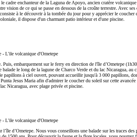
 le cadre enchanteur de la Laguna de Apoyo, ancien cratère volcanique
e vision de ce qui se passe en dessous de la croûte terrestre. Avec ses
consiste à le découvrir à la tombée du jour pour y apprécier le coucher de
oniale, il dispose d'un charmant patio intérieur et d'une piscine.
. Puis, embarquement sur le ferry en direction de l'île d’Ometepe (1h3
alade le long de la lagune de Charco Verde et du lac Nicaragua, au c
 de papillons à ciel ouvert, pouvant accueillir jusqu'à 3 000 papillons, 
a Punta Jesus Maria afin d'admirer le coucher du soleil sur cette avancée
lac Nicaragua, avec plage privée et piscine.
ur l’île d’Ometepe. Nous vous conseillons une balade sur les traces des 
s de 1500 ans. Pour découvrir la faune et la flore locales, vous pourre