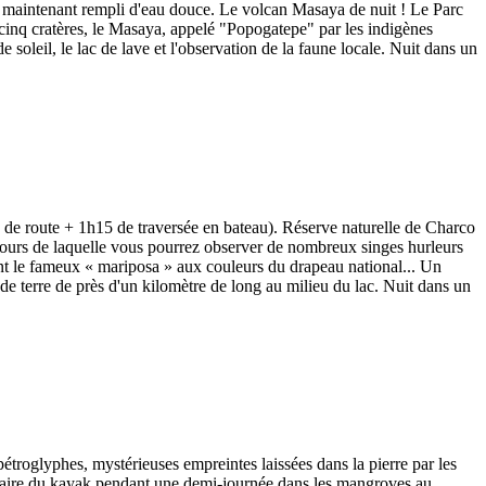
 maintenant rempli d'eau douce. Le volcan Masaya de nuit ! Le Parc
 cinq cratères, le Masaya, appelé "Popogatepe" par les indigènes
 soleil, le lac de lave et l'observation de la faune locale. Nuit dans un
0 de route + 1h15 de traversée en bateau). Réserve naturelle de Charco
ours de laquelle vous pourrez observer de nombreux singes hurleurs
dont le fameux « mariposa » aux couleurs du drapeau national... Un
 de terre de près d'un kilomètre de long au milieu du lac. Nuit dans un
pétroglyphes, mystérieuses empreintes laissées dans la pierre par les
z faire du kayak pendant une demi-journée dans les mangroves au