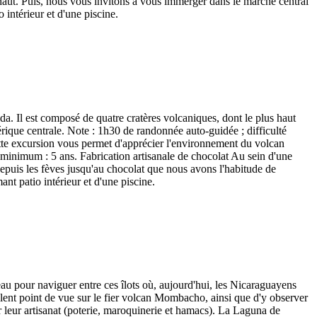
-haut. Puis, nous vous invitons à vous immerger dans le marché central
 intérieur et d'une piscine.
l est composé de quatre cratères volcaniques, dont le plus haut
rique centrale. Note : 1h30 de randonnée auto-guidée ; difficulté
tte excursion vous permet d'apprécier l'environnement du volcan
minimum : 5 ans. Fabrication artisanale de chocolat Au sein d'une
epuis les fèves jusqu'au chocolat que nous avons l'habitude de
nt patio intérieur et d'une piscine.
eau pour naviguer entre ces îlots où, aujourd'hui, les Nicaraguayens
llent point de vue sur le fier volcan Mombacho, ainsi que d'y observer
 leur artisanat (poterie, maroquinerie et hamacs). La Laguna de