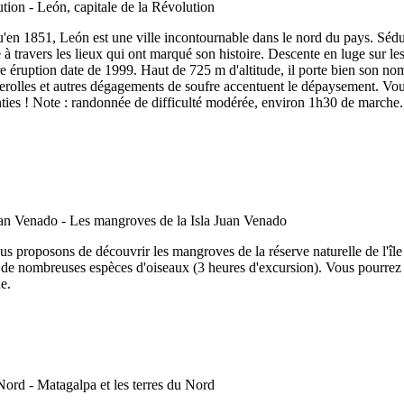
en 1851, León est une ville incontournable dans le nord du pays. Séduis
le à travers les lieux qui ont marqué son histoire. Descente en luge sur 
ière éruption date de 1999. Haut de 725 m d'altitude, il porte bien son n
erolles et autres dégagements de soufre accentuent le dépaysement. Vous
ranties ! Note : randonnée de difficulté modérée, environ 1h30 de march
s proposons de découvrir les mangroves de la réserve naturelle de l'île
ge de nombreuses espèces d'oiseaux (3 heures d'excursion). Vous pourrez 
e.